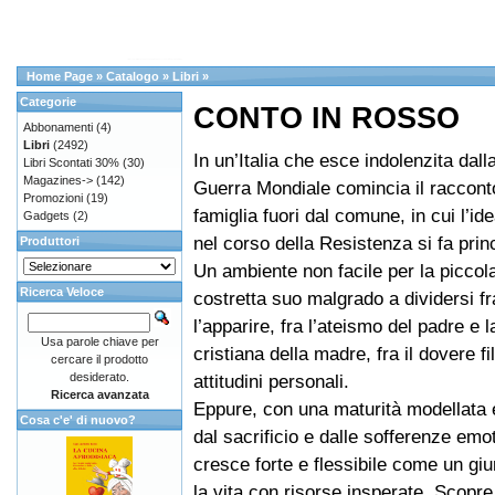
Home Page
»
Catalogo
»
Libri
»
Categorie
CONTO IN ROSSO
Abbonamenti
(4)
Libri
(2492)
In un’Italia che esce indolenzita dal
Libri Scontati 30%
(30)
Magazines->
(142)
Guerra Mondiale comincia il raccont
Promozioni
(19)
famiglia fuori dal comune, in cui l’id
Gadgets
(2)
nel corso della Resistenza si fa princ
Produttori
Un ambiente non facile per la piccol
Ricerca Veloce
costretta suo malgrado a dividersi fr
l’apparire, fra l’ateismo del padre e l
Usa parole chiave per
cristiana della madre, fra il dovere fil
cercare il prodotto
desiderato.
attitudini personali.
Ricerca avanzata
Eppure, con una maturità modellata
Cosa c'e' di nuovo?
dal sacrificio e dalle sofferenze emo
cresce forte e flessibile come un giu
la vita con risorse insperate. Scopre