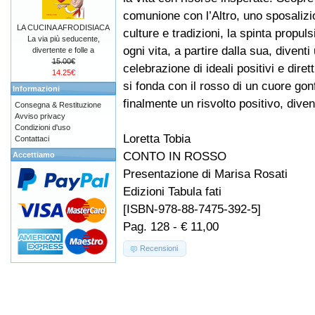
comunione con l’Altro, uno sposalizio 
LA CUCINA AFRODISIACA
culture e tradizioni, la spinta propul
La via più seducente,
ogni vita, a partire dalla sua, diventi
divertente e folle a
15.00€
celebrazione di ideali positivi e diret
14.25€
si fonda con il rosso di un cuore gonf
Informazioni
finalmente un risvolto positivo, dive
Consegna & Restituzione
Avviso privacy
Condizioni d'uso
Loretta Tobia
Contattaci
CONTO IN ROSSO
Accettiamo
Presentazione di Marisa Rosati
Edizioni Tabula fati
[ISBN-978-88-7475-392-5]
Pag. 128 - € 11,00
Recensioni