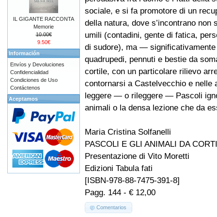
sociale, e si fa promotore di un rec
IL GIGANTE RACCONTA
della natura, dove s’incontrano non s
Memorie
umili (contadini, gente di fatica, pe
10.00€
9.50€
di sudore), ma — significativamente 
Información
quadrupedi, pennuti e bestie da soma,
Envíos y Devoluciones
cortile, con un particolare rilievo ar
Confidencialidad
Condiciones de Uso
contornarsi a Castelvecchio e nelle 
Contáctenos
leggere — o rileggere — Pascoli igno
Aceptamos
animali o la densa lezione che da es
Maria Cristina Solfanelli
PASCOLI E GLI ANIMALI DA CORT
Presentazione di Vito Moretti
Edizioni Tabula fati
[ISBN-978-88-7475-391-8]
Pagg. 144 - € 12,00
Comentarios