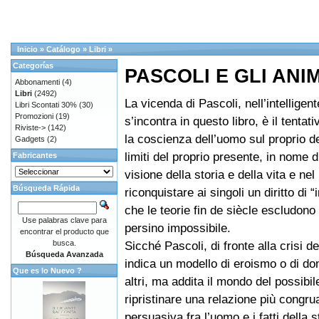
Inicio
»
Catálogo
»
Libri
»
Categorías
PASCOLI E GLI ANI
Abbonamenti
(4)
Libri
(2492)
La vicenda di Pascoli, nell’intelligent
Libri Scontati 30%
(30)
Promozioni
(19)
s’incontra in questo libro, è il tentati
Riviste->
(142)
la coscienza dell’uomo sul proprio de
Gadgets
(2)
limiti del proprio presente, in nome 
Fabricantes
visione della storia e della vita e nel
Búsqueda Rápida
riconquistare ai singoli un diritto di 
che le teorie fin de siècle escludon
Use palabras clave para
persino impossibile.
encontrar el producto que
busca.
Sicché Pascoli, di fronte alla crisi de
Búsqueda Avanzada
indica un modello di eroismo o di d
Que es lo Nuevo ?
altri, ma addita il mondo del possibile
ripristinare una relazione più congru
persuasiva fra l’uomo e i fatti della s