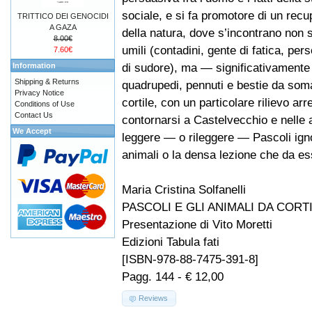
sociale, e si fa promotore di un rec
TRITTICO DEI GENOCIDI
A GAZA
della natura, dove s’incontrano non s
8.00€
umili (contadini, gente di fatica, pe
7.60€
di sudore), ma — significativamente 
Information
Shipping & Returns
quadrupedi, pennuti e bestie da soma,
Privacy Notice
cortile, con un particolare rilievo ar
Conditions of Use
Contact Us
contornarsi a Castelvecchio e nelle 
We Accept
leggere — o rileggere — Pascoli igno
animali o la densa lezione che da es
Maria Cristina Solfanelli
PASCOLI E GLI ANIMALI DA CORT
Presentazione di Vito Moretti
Edizioni Tabula fati
[ISBN-978-88-7475-391-8]
Pagg. 144 - € 12,00
Reviews