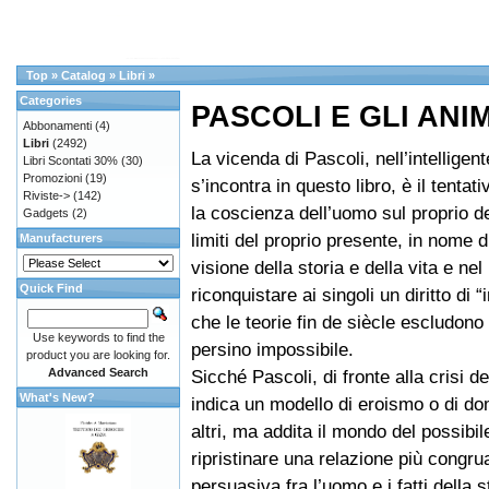
Top
»
Catalog
»
Libri
»
Categories
PASCOLI E GLI ANI
Abbonamenti
(4)
Libri
(2492)
La vicenda di Pascoli, nell’intelligent
Libri Scontati 30%
(30)
Promozioni
(19)
s’incontra in questo libro, è il tentati
Riviste->
(142)
la coscienza dell’uomo sul proprio de
Gadgets
(2)
limiti del proprio presente, in nome 
Manufacturers
visione della storia e della vita e nel
Quick Find
riconquistare ai singoli un diritto di 
che le teorie fin de siècle escludon
Use keywords to find the
persino impossibile.
product you are looking for.
Advanced Search
Sicché Pascoli, di fronte alla crisi de
What's New?
indica un modello di eroismo o di d
altri, ma addita il mondo del possibile
ripristinare una relazione più congru
persuasiva fra l’uomo e i fatti della s