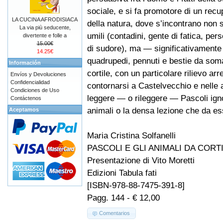
sociale, e si fa promotore di un rec
LA CUCINA AFRODISIACA
della natura, dove s’incontrano non s
La via più seducente,
umili (contadini, gente di fatica, pe
divertente e folle a
15.00€
di sudore), ma — significativamente 
14.25€
quadrupedi, pennuti e bestie da soma,
Información
cortile, con un particolare rilievo ar
Envíos y Devoluciones
Confidencialidad
contornarsi a Castelvecchio e nelle 
Condiciones de Uso
leggere — o rileggere — Pascoli igno
Contáctenos
animali o la densa lezione che da es
Aceptamos
Maria Cristina Solfanelli
PASCOLI E GLI ANIMALI DA CORT
Presentazione di Vito Moretti
Edizioni Tabula fati
[ISBN-978-88-7475-391-8]
Pagg. 144 - € 12,00
Comentarios