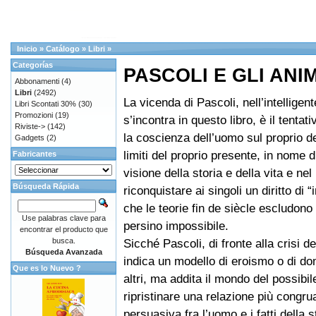
Inicio
»
Catálogo
»
Libri
»
Categorías
PASCOLI E GLI ANI
Abbonamenti
(4)
Libri
(2492)
La vicenda di Pascoli, nell’intelligent
Libri Scontati 30%
(30)
Promozioni
(19)
s’incontra in questo libro, è il tentati
Riviste->
(142)
la coscienza dell’uomo sul proprio de
Gadgets
(2)
limiti del proprio presente, in nome 
Fabricantes
visione della storia e della vita e nel
Búsqueda Rápida
riconquistare ai singoli un diritto di 
che le teorie fin de siècle escludon
Use palabras clave para
persino impossibile.
encontrar el producto que
busca.
Sicché Pascoli, di fronte alla crisi de
Búsqueda Avanzada
indica un modello di eroismo o di d
Que es lo Nuevo ?
altri, ma addita il mondo del possibile
ripristinare una relazione più congru
persuasiva fra l’uomo e i fatti della s