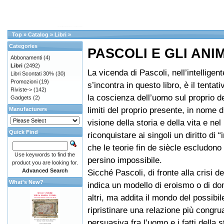
Top
»
Catalog
»
Libri
»
Categories
PASCOLI E GLI ANI
Abbonamenti
(4)
Libri
(2492)
La vicenda di Pascoli, nell’intelligent
Libri Scontati 30%
(30)
Promozioni
(19)
s’incontra in questo libro, è il tentati
Riviste->
(142)
la coscienza dell’uomo sul proprio de
Gadgets
(2)
limiti del proprio presente, in nome 
Manufacturers
visione della storia e della vita e nel
Quick Find
riconquistare ai singoli un diritto di 
che le teorie fin de siècle escludon
Use keywords to find the
persino impossibile.
product you are looking for.
Advanced Search
Sicché Pascoli, di fronte alla crisi de
What's New?
indica un modello di eroismo o di d
altri, ma addita il mondo del possibile
ripristinare una relazione più congru
persuasiva fra l’uomo e i fatti della s