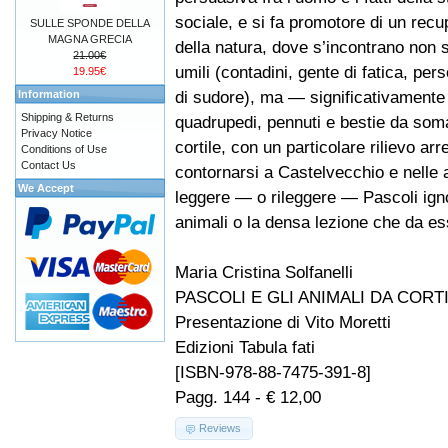
sociale, e si fa promotore di un rec
SULLE SPONDE DELLA
MAGNA GRECIA
della natura, dove s’incontrano non s
21.00€
umili (contadini, gente di fatica, pe
19.95€
di sudore), ma — significativamente 
Information
Shipping & Returns
quadrupedi, pennuti e bestie da soma,
Privacy Notice
cortile, con un particolare rilievo ar
Conditions of Use
Contact Us
contornarsi a Castelvecchio e nelle 
We Accept
leggere — o rileggere — Pascoli igno
animali o la densa lezione che da es
Maria Cristina Solfanelli
PASCOLI E GLI ANIMALI DA CORT
Presentazione di Vito Moretti
Edizioni Tabula fati
[ISBN-978-88-7475-391-8]
Pagg. 144 - € 12,00
Reviews