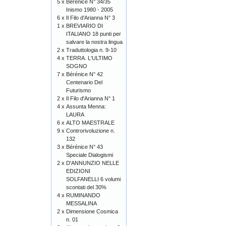
5 x
Bérénice N° 34/35
Inismo 1980 - 2005
6 x
Il Filo d'Arianna N° 3
1 x
BREVIARIO DI
ITALIANO 18 punti per
salvare la nostra lingua
2 x
Traduttologia n. 9-10
4 x
TERRA. L'ULTIMO
SOGNO
7 x
Bérénice N° 42
Centenario Del
Futurismo
2 x
Il Filo d'Arianna N° 1
4 x
Assunta Menna:
LAURA
6 x
ALTO MAESTRALE
9 x
Controrivoluzione n.
132
3 x
Bérénice N° 43
Speciale Dialogismi
2 x
D'ANNUNZIO NELLE
EDIZIONI
SOLFANELLI 6 volumi
scontati del 30%
4 x
RUMINANDO
MESSALINA
2 x
Dimensione Cosmica
n. 01