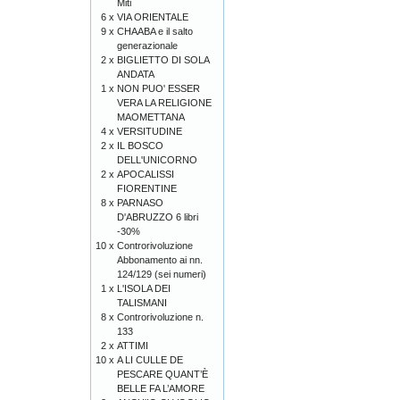
Miti
6 x
VIA ORIENTALE
9 x
CHAABA e il salto
generazionale
2 x
BIGLIETTO DI SOLA
ANDATA
1 x
NON PUO' ESSER
VERA LA RELIGIONE
MAOMETTANA
4 x
VERSITUDINE
2 x
IL BOSCO
DELL'UNICORNO
2 x
APOCALISSI
FIORENTINE
8 x
PARNASO
D'ABRUZZO 6 libri
-30%
10 x
Controrivoluzione
Abbonamento ai nn.
124/129 (sei numeri)
1 x
L'ISOLA DEI
TALISMANI
8 x
Controrivoluzione n.
133
2 x
ATTIMI
10 x
A LI CULLE DE
PESCARE QUANT’È
BELLE FA L’AMORE