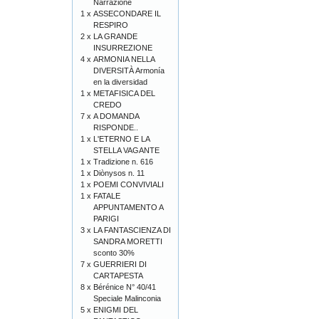
Narrazione
1 x
ASSECONDARE IL
RESPIRO
2 x
LA GRANDE
INSURREZIONE
4 x
ARMONIA NELLA
DIVERSITÀ Armonía
en la diversidad
1 x
METAFISICA DEL
CREDO
7 x
A DOMANDA
RISPONDE..
1 x
L'ETERNO E LA
STELLA VAGANTE
1 x
Tradizione n. 616
1 x
Diònysos n. 11
1 x
POEMI CONVIVIALI
1 x
FATALE
APPUNTAMENTO A
PARIGI
3 x
LA FANTASCIENZA DI
SANDRA MORETTI
sconto 30%
7 x
GUERRIERI DI
CARTAPESTA
8 x
Bérénice N° 40/41
Speciale Malinconia
5 x
ENIGMI DEL