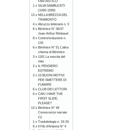
FANTASTICO
1 x
SILVA SAMBUCETI
(1095-1099)
13 x
NELLA BREZZA DEL
TRAMONTO
4 x
Abruzzo letterario n. 3
6 x
Bérénice N° 36/37
Jean-Arthur Rimbaud
8 x
Controrivoluzione n.
134
6 x
Bérénice N° 51 L'altra
chioma di Bérénice
3 x
1181 La nascita del
mito
2 x
IL PENSIERO
ESTREMO
2 x
10 BUONI MOTIVI
PER SMETTERE DI
FUMARE
6 x
CLUB DEI LETTORI
6 x
CAN I HAVE THE
FIRST SLIDE,
PLEASE?
13 x
Bérénice N° 48
Conoscenze narrate
(1)
1 x
Traduttologia n. 19-20
6 x
Il Filo d'Arianna N° 4