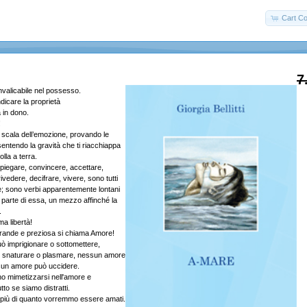
Cart Co
7
nvalicabile nel possesso.
icare la proprietà
 in dono.
!
a scala dell’emozione, provando le
 sentendo la gravità che ti riacchiappa
colla a terra.
piegare, convincere, accettare,
rivedere, decifrare, vivere, sono tutti
re; sono verbi apparentemente lontani
a parte di essa, un mezzo affinché la
.
ma libertà!
 grande e preziosa si chiama Amore!
 imprigionare o sottomettere,
 snaturare o plasmare, nessun amore
essun amore può uccidere.
o mimetizzarsi nell'amore e
tto se siamo distratti.
 più di quanto vorremmo essere amati.