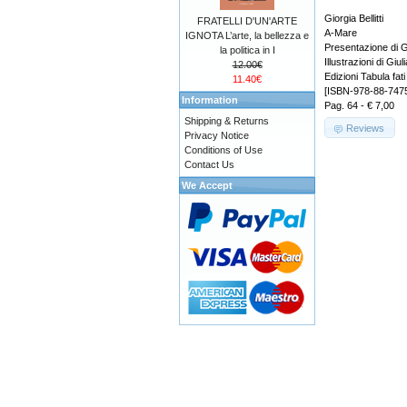
Giorgia Bellitti
FRATELLI D'UN'ARTE
A-Mare
IGNOTA L’arte, la bellezza e
Presentazione di G
la politica in I
Illustrazioni di Giu
12.00€
Edizioni Tabula fati
11.40€
[ISBN-978-88-747
Information
Pag. 64 - € 7,00
Shipping & Returns
Reviews
Privacy Notice
Conditions of Use
Contact Us
We Accept