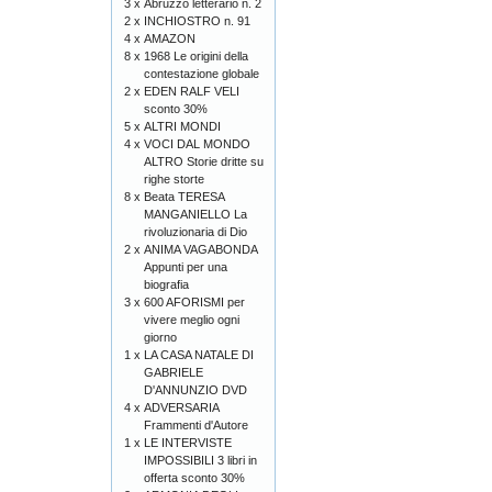
3 x
Abruzzo letterario n. 2
2 x
INCHIOSTRO n. 91
4 x
AMAZON
8 x
1968 Le origini della
contestazione globale
2 x
EDEN RALF VELI
sconto 30%
5 x
ALTRI MONDI
4 x
VOCI DAL MONDO
ALTRO Storie dritte su
righe storte
8 x
Beata TERESA
MANGANIELLO La
rivoluzionaria di Dio
2 x
ANIMA VAGABONDA
Appunti per una
biografia
3 x
600 AFORISMI per
vivere meglio ogni
giorno
1 x
LA CASA NATALE DI
GABRIELE
D'ANNUNZIO DVD
4 x
ADVERSARIA
Frammenti d'Autore
1 x
LE INTERVISTE
IMPOSSIBILI 3 libri in
offerta sconto 30%