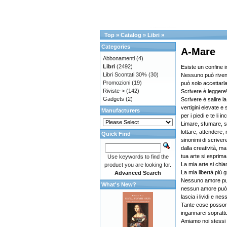
Top
»
Catalog
»
Libri
»
Categories
A-Mare
Abbonamenti
(4)
Libri
(2492)
Esiste un confine i
Libri Scontati 30%
(30)
Nessuno può rivend
Promozioni
(19)
può solo accettarla
Riviste->
(142)
Scrivere è leggere
Gadgets
(2)
Scrivere è salire l
vertigini elevate e
Manufacturers
per i piedi e te li in
Limare, sfumare, s
lottare, attendere, 
Quick Find
sinonimi di scrive
dalla creatività, m
tua arte si esprima
Use keywords to find the
La mia arte si chia
product you are looking for.
La mia libertà più
Advanced Search
Nessuno amore può
What's New?
nessun amore può
lascia i lividi e n
Tante cose posson
ingannarci soprattu
Amiamo noi stessi