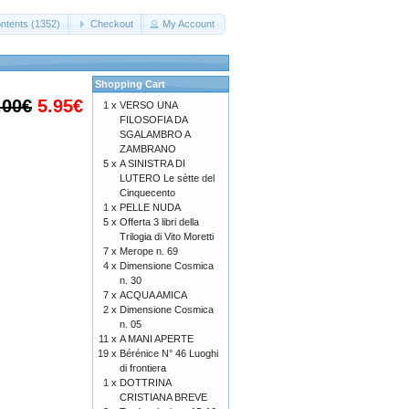
ntents (1352)
Checkout
My Account
Shopping Cart
.00€
5.95€
1 x
VERSO UNA
FILOSOFIA DA
SGALAMBRO A
ZAMBRANO
5 x
A SINISTRA DI
LUTERO Le sètte del
Cinquecento
1 x
PELLE NUDA
5 x
Offerta 3 libri della
Trilogia di Vito Moretti
7 x
Merope n. 69
4 x
Dimensione Cosmica
n. 30
7 x
ACQUA AMICA
2 x
Dimensione Cosmica
n. 05
11 x
A MANI APERTE
19 x
Bérénice N° 46 Luoghi
di frontiera
1 x
DOTTRINA
CRISTIANA BREVE