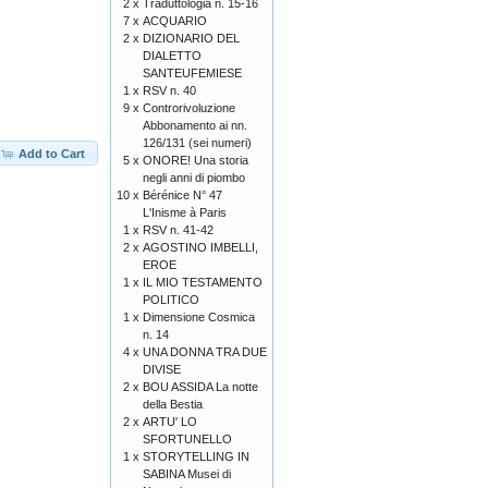
2 x
Traduttologia n. 15-16
7 x
ACQUARIO
2 x
DIZIONARIO DEL
DIALETTO
SANTEUFEMIESE
1 x
RSV n. 40
9 x
Controrivoluzione
Abbonamento ai nn.
126/131 (sei numeri)
Add to Cart
5 x
ONORE! Una storia
negli anni di piombo
10 x
Bérénice N° 47
L'Inisme à Paris
1 x
RSV n. 41-42
2 x
AGOSTINO IMBELLI,
EROE
1 x
IL MIO TESTAMENTO
POLITICO
1 x
Dimensione Cosmica
n. 14
4 x
UNA DONNA TRA DUE
DIVISE
2 x
BOU ASSIDA La notte
della Bestia
2 x
ARTU' LO
SFORTUNELLO
1 x
STORYTELLING IN
SABINA Musei di