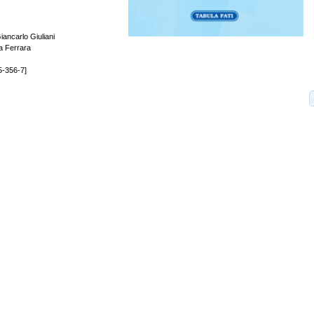
iancarlo Giuliani
lia Ferrara
5-356-7]