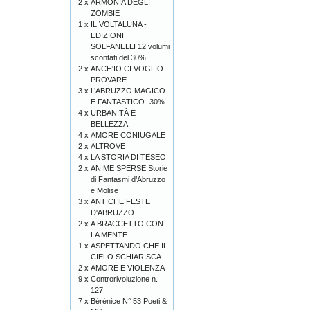
2 x
ARMONIA DEGLI
ZOMBIE
1 x
IL VOLTALUNA -
EDIZIONI
SOLFANELLI 12 volumi
scontati del 30%
2 x
ANCH'IO CI VOGLIO
PROVARE
3 x
L’ABRUZZO MAGICO
E FANTASTICO -30%
4 x
URBANITÀ E
BELLEZZA
4 x
AMORE CONIUGALE
2 x
ALTROVE
4 x
LA STORIA DI TESEO
2 x
ANIME SPERSE Storie
di Fantasmi d’Abruzzo
e Molise
3 x
ANTICHE FESTE
D'ABRUZZO
2 x
A BRACCETTO CON
LA MENTE
1 x
ASPETTANDO CHE IL
CIELO SCHIARISCA
2 x
AMORE E VIOLENZA
9 x
Controrivoluzione n.
127
7 x
Bérénice N° 53 Poeti &