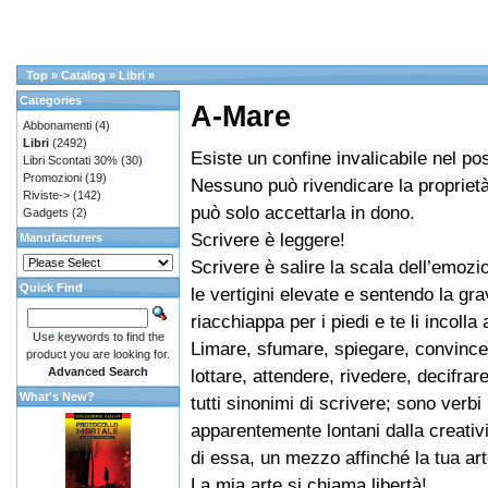
Top
»
Catalog
»
Libri
»
Categories
A-Mare
Abbonamenti
(4)
Libri
(2492)
Esiste un confine invalicabile nel p
Libri Scontati 30%
(30)
Promozioni
(19)
Nessuno può rivendicare la propriet
Riviste->
(142)
può solo accettarla in dono.
Gadgets
(2)
Scrivere è leggere!
Manufacturers
Scrivere è salire la scala dell’emoz
Quick Find
le vertigini elevate e sentendo la grav
riacchiappa per i piedi e te li incolla 
Use keywords to find the
Limare, sfumare, spiegare, convince
product you are looking for.
Advanced Search
lottare, attendere, rivedere, decifrar
What's New?
tutti sinonimi di scrivere; sono verbi
apparentemente lontani dalla creativ
di essa, un mezzo affinché la tua ar
La mia arte si chiama libertà!