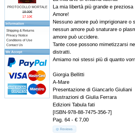
La mia libertà più grande e preziosa
PROTOCOLLO MORTALE
18.00€
Amore!
17.10€
Nessuno amore può imprigionare o s
Information
nessun amore può snaturare o plasma
Shipping & Returns
Privacy Notice
amore può uccidere.
Conditions of Use
Tante cose possono mimetizzarsi nel
Contact Us
distratti.
We Accept
Amiamo noi stessi più di quanto vo
Giorgia Bellitti
A-Mare
Presentazione di Giancarlo Giuliani
Illustrazioni di Giulia Ferrara
Edizioni Tabula fati
[ISBN-978-88-7475-356-7]
Pag. 64 - € 7,00
Reviews