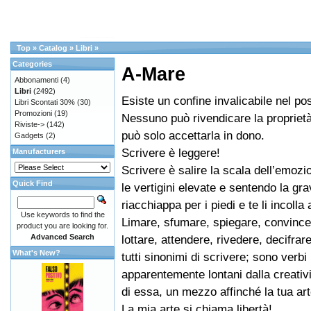
Top
»
Catalog
»
Libri
»
Categories
A-Mare
Abbonamenti
(4)
Libri
(2492)
Esiste un confine invalicabile nel p
Libri Scontati 30%
(30)
Promozioni
(19)
Nessuno può rivendicare la propriet
Riviste->
(142)
può solo accettarla in dono.
Gadgets
(2)
Scrivere è leggere!
Manufacturers
Scrivere è salire la scala dell’emoz
Quick Find
le vertigini elevate e sentendo la grav
riacchiappa per i piedi e te li incolla 
Use keywords to find the
Limare, sfumare, spiegare, convince
product you are looking for.
Advanced Search
lottare, attendere, rivedere, decifrar
What's New?
tutti sinonimi di scrivere; sono verbi
apparentemente lontani dalla creativ
di essa, un mezzo affinché la tua ar
La mia arte si chiama libertà!