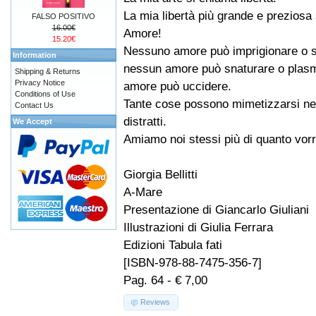
La mia libertà più grande e preziosa
FALSO POSITIVO
16.00€
Amore!
15.20€
Nessuno amore può imprigionare o s
Information
nessun amore può snaturare o plasma
Shipping & Returns
Privacy Notice
amore può uccidere.
Conditions of Use
Tante cose possono mimetizzarsi nel
Contact Us
distratti.
We Accept
Amiamo noi stessi più di quanto vo
Giorgia Bellitti
A-Mare
Presentazione di Giancarlo Giuliani
Illustrazioni di Giulia Ferrara
Edizioni Tabula fati
[ISBN-978-88-7475-356-7]
Pag. 64 - € 7,00
Reviews