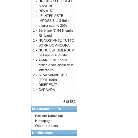
1 x
UN PACCO DI FOGLI
BIANCHI
1 x
RSV n. 52
1 x
LE INTERVISTE
IMPOSSIBILI 3 libri in
offerta sconto 30%
1 x
Bérénice N° 54 Il fomite
Rimbaud
1 x
NONOSTANTE TUTTO
SORRIDO ANCORA
1 x
NUNC EST BIBENDUM
Le Lupe di Augusto
1 x
A MARGINE Teoria
critica e sociologia della
letteratura
2 x
SILVA SAMBUCETI
(1095-1099)
1 x
DISEREDATI
1 x
CARA ADA
518.55€
Manufacturer Info
-
Edizioni Tabula fati
Homepage
-
Other products
Notifications