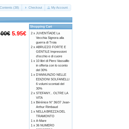
Contents (38)
Checkout
My Account
Shopping Cart
.00€
5.95€
2 x
JUVENTÌADE La
Vecchia Signora alla
guerra di Troia
2 x
ABRUZZO FORTE E
GENTILE Impressioni
d’occhio e di cuore
1 x
10 libri di Piero Vassalllo
in offerta con lo sconto
del 30%
1 x
D'ANNUNZIO NELLE
EDIZIONI SOLFANELLI
6 volumi scontati del
30%
2 x
STEFANY... OLTRE LA
VITA
1 x
Bérénice N° 36/37 Jean-
Arthur Rimbaud
1 x
NELLA BREZZA DEL
TRAMONTO
1 x
A-Mare
1 x
36 NUMERO