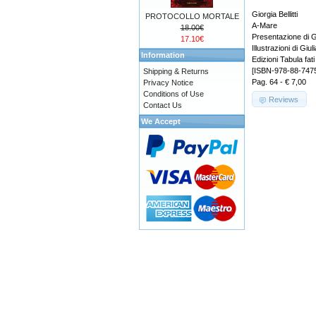
Giorgia Bellitti
PROTOCOLLO MORTALE
A-Mare
18.00€
Presentazione di G
17.10€
Illustrazioni di Giu
Information
Edizioni Tabula fati
[ISBN-978-88-747
Shipping & Returns
Pag. 64 - € 7,00
Privacy Notice
Conditions of Use
Reviews
Contact Us
We Accept