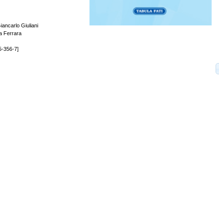
iancarlo Giuliani
lia Ferrara
5-356-7]