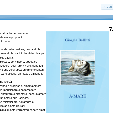
Cart 
7
nvalicabile nel possesso.
icare la proprietà
 in dono.
!
a scala dell’emozione, provando le
 sentendo la gravità che ti riacchiappa
colla a terra.
piegare, convincere, accettare,
rivedere, decifrare, vivere, sono tutti
re; sono verbi apparentemente lontani
a parte di essa, un mezzo affinché la
.
ma libertà!
 grande e preziosa si chiama Amore!
 imprigionare o sottomettere,
 snaturare o plasmare, nessun amore
essun amore può uccidere.
o mimetizzarsi nell'amore e
tto se siamo distratti.
 più di quanto vorremmo essere amati.