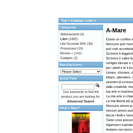
Top
»
Catalog
»
Libri
»
Categories
A-Mare
Abbonamenti
(4)
Libri
(2492)
Esiste un confine i
Libri Scontati 30%
(30)
Nessuno può rivend
Promozioni
(19)
può solo accettarla
Riviste->
(142)
Scrivere è leggere
Gadgets
(2)
Scrivere è salire l
vertigini elevate e
Manufacturers
per i piedi e te li in
Limare, sfumare, s
lottare, attendere, 
Quick Find
sinonimi di scrive
dalla creatività, m
tua arte si esprima
Use keywords to find the
La mia arte si chia
product you are looking for.
La mia libertà più
Advanced Search
Nessuno amore può
What's New?
nessun amore può
lascia i lividi e n
Tante cose posson
ingannarci soprattu
Amiamo noi stessi