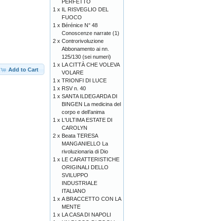
PERFETTO
1 x
IL RISVEGLIO DEL
FUOCO
1 x
Bérénice N° 48
Conoscenze narrate (1)
2 x
Controrivoluzione
Abbonamento ai nn.
125/130 (sei numeri)
1 x
LA CITTÀ CHE VOLEVA
Add to Cart
VOLARE
1 x
TRIONFI DI LUCE
1 x
RSV n. 40
1 x
SANTA ILDEGARDA DI
BINGEN La medicina del
corpo e dell’anima
1 x
L'ULTIMA ESTATE DI
CAROLYN
2 x
Beata TERESA
MANGANIELLO La
rivoluzionaria di Dio
1 x
LE CARATTERISTICHE
ORIGINALI DELLO
SVILUPPO
INDUSTRIALE
ITALIANO
1 x
A BRACCETTO CON LA
MENTE
1 x
LA CASA DI NAPOLI