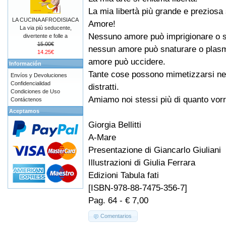
La mia libertà più grande e preziosa
LA CUCINA AFRODISIACA
Amore!
La via più seducente,
Nessuno amore può imprigionare o s
divertente e folle a
15.00€
nessun amore può snaturare o plasma
14.25€
amore può uccidere.
Información
Tante cose possono mimetizzarsi nel
Envíos y Devoluciones
Confidencialidad
distratti.
Condiciones de Uso
Amiamo noi stessi più di quanto vo
Contáctenos
Aceptamos
Giorgia Bellitti
A-Mare
Presentazione di Giancarlo Giuliani
Illustrazioni di Giulia Ferrara
Edizioni Tabula fati
[ISBN-978-88-7475-356-7]
Pag. 64 - € 7,00
Comentarios