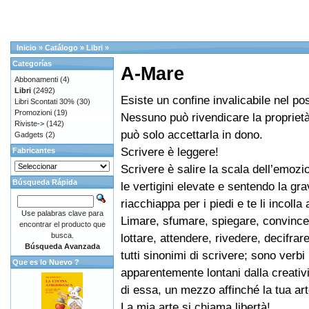
Inicio
»
Catálogo
»
Libri
»
Categorías
A-Mare
Abbonamenti
(4)
Libri
(2492)
Esiste un confine invalicabile nel p
Libri Scontati 30%
(30)
Promozioni
(19)
Nessuno può rivendicare la propriet
Riviste->
(142)
può solo accettarla in dono.
Gadgets
(2)
Scrivere è leggere!
Fabricantes
Scrivere è salire la scala dell’emoz
Búsqueda Rápida
le vertigini elevate e sentendo la grav
riacchiappa per i piedi e te li incolla 
Use palabras clave para
Limare, sfumare, spiegare, convince
encontrar el producto que
busca.
lottare, attendere, rivedere, decifrar
Búsqueda Avanzada
tutti sinonimi di scrivere; sono verbi
Que es lo Nuevo ?
apparentemente lontani dalla creativ
di essa, un mezzo affinché la tua ar
La mia arte si chiama libertà!