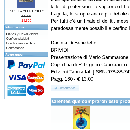
killer di professione a supporto della
LA CELLA CELA IL CIELO
fragilità, lo scopre ancor più debole di
14.00€
Per tutti c’è un finale di delitti, mess
13.30€
paradossalmente possibili e perfino in
Información
Envíos y Devoluciones
Confidencialidad
Daniela Di Benedetto
Condiciones de Uso
Contáctenos
BRIVIDI
Aceptamos
Presentazione di Mario Sammarone
Copertina di Pellegrino Capobianco
Edizioni Tabula fati [ISBN-978-88-74
Pagg. 160 - € 13,00
Comentarios
Clientes que compraron este pro