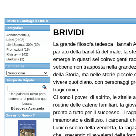
Inicio
»
Catálogo
»
Libri
»
Categorías
BRIVIDI
Abbonamenti
(4)
Libri
(2492)
La grande filosofa tedesca Hannah A
Libri Scontati 30%
(30)
Promozioni
(19)
parlato della banalità del male, la s
Riviste->
(142)
emerge in questi sei coinvolgenti rac
Gadgets
(2)
sebbene non trasposta nella grandez
Fabricantes
della Storia, ma nelle storie piccole 
Búsqueda Rápida
vivere quotidiano, con personaggi gr
tragicomici.
Use palabras clave para
Ci sono i poveri di spirito, le zitelle a
encontrar el producto que
busca.
routine delle catene familiari, la giov
Búsqueda Avanzada
pronta a tutto per il successo, il rag
Que es lo Nuevo ?
innamorato e disilluso, i carcerati c
l’unico scopo della vendetta, la rag
che, sperando di avvalersi della forz