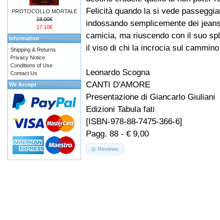
Felicità quando la si vede passeggia
PROTOCOLLO MORTALE
18.00€
indossando semplicemente dei jeans
17.10€
camicia, ma riuscendo con il suo sple
Information
il viso di chi la incrocia sul cammino 
Shipping & Returns
Privacy Notice
Conditions of Use
Leonardo Scogna
Contact Us
CANTI D'AMORE
We Accept
Presentazione di Giancarlo Giuliani
Edizioni Tabula fati
[ISBN-978-88-7475-366-6]
Pagg. 88 - € 9,00
Reviews