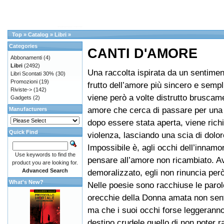
Top
»
Catalog
»
Libri
»
Categories
CANTI D'AMORE
Abbonamenti
(4)
Libri
(2492)
Una raccolta ispirata da un sentimen
Libri Scontati 30%
(30)
Promozioni
(19)
frutto dell’amore più sincero e sempl
Riviste->
(142)
viene però a volte distrutto bruscam
Gadgets
(2)
amore che cerca di passare per una 
Manufacturers
dopo essere stata aperta, viene rich
Quick Find
violenza, lasciando una scia di dolor
Impossibile è, agli occhi dell’innamo
Use keywords to find the
pensare all’amore non ricambiato. Av
product you are looking for.
Advanced Search
demoralizzato, egli non rinuncia per
What's New?
Nelle poesie sono racchiuse le parol
orecchie della Donna amata non sen
ma che i suoi occhi forse leggerann
destino crudele quello di non poter r