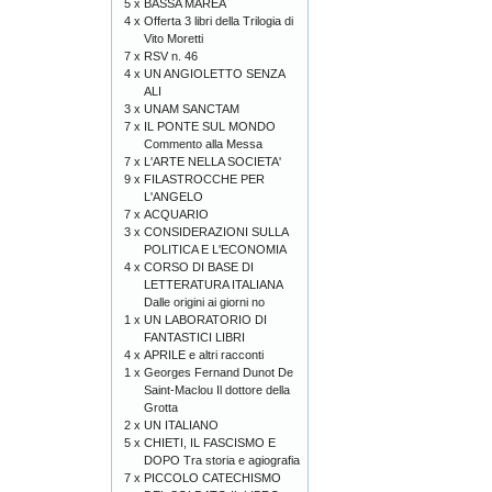
5 x
BASSA MAREA
4 x
Offerta 3 libri della Trilogia di
Vito Moretti
7 x
RSV n. 46
4 x
UN ANGIOLETTO SENZA
ALI
3 x
UNAM SANCTAM
7 x
IL PONTE SUL MONDO
Commento alla Messa
7 x
L'ARTE NELLA SOCIETA'
9 x
FILASTROCCHE PER
L'ANGELO
7 x
ACQUARIO
3 x
CONSIDERAZIONI SULLA
POLITICA E L'ECONOMIA
4 x
CORSO DI BASE DI
LETTERATURA ITALIANA
Dalle origini ai giorni no
1 x
UN LABORATORIO DI
FANTASTICI LIBRI
4 x
APRILE e altri racconti
1 x
Georges Fernand Dunot De
Saint-Maclou Il dottore della
Grotta
2 x
UN ITALIANO
5 x
CHIETI, IL FASCISMO E
DOPO Tra storia e agiografia
7 x
PICCOLO CATECHISMO