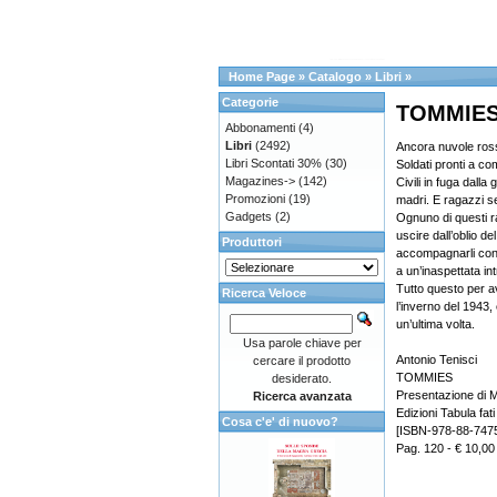
Home Page
»
Catalogo
»
Libri
»
Categorie
TOMMIE
Abbonamenti
(4)
Libri
(2492)
Ancora nuvole ross
Libri Scontati 30%
(30)
Soldati pronti a co
Magazines->
(142)
Civili in fuga dall
Promozioni
(19)
madri. E ragazzi se
Gadgets
(2)
Ognuno di questi r
uscire dall’oblio de
Produttori
accompagnarli con
a un’inaspettata in
Tutto questo per a
Ricerca Veloce
l’inverno del 1943, 
un’ultima volta.
Usa parole chiave per
Antonio Tenisci
cercare il prodotto
TOMMIES
desiderato.
Presentazione di 
Ricerca avanzata
Edizioni Tabula fati
Cosa c'e' di nuovo?
[ISBN-978-88-747
Pag. 120 - € 10,00