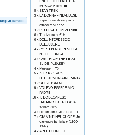
ENCICLOPEDIA DELLA
MUSICA Volume III
8 x
STAR TREK
3 x
LA DONNA FINLANDESE
Impressioni di viaggiatori
ungi al carrello
attraverso i seco
4 x
L'ESERCITO IMPALPABILE
6 x
Tradizione n. 619
6 x
DELL'INTERESSE E
DELL'USURE
4 x
CORTI PENSIERI NELLA
NOTTE LUNGA
13 x
CAN I HAVE THE FIRST
SLIDE, PLEASE?
4 x
Merope n. 73
5 x
ALLA RICERCA
DELL'ARMONIA INFRANTA
4 x
OLTRETOMBA
9 x
VOLEVO ESSERE MIO
PADRE
16 x
IL DODECANESO
ITALIANO-LA TRILOGIA
sconto 30%
3 x
Dimensione Cosmica n. 11
7 x
GIÀ VINTI NEL CUORE Un
carteggio famigliare (1936-
1944)
4 x
ARPE DI ORFEO