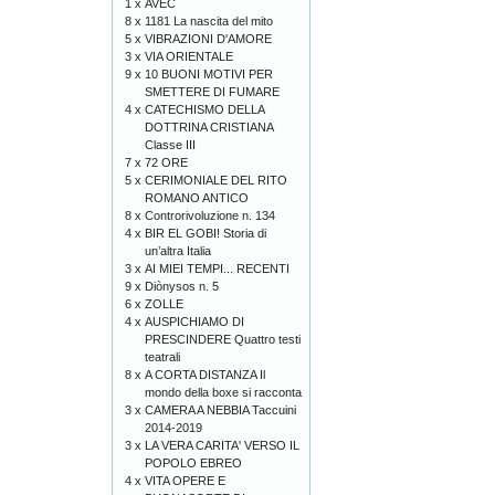
1 x
AVEC
8 x
1181 La nascita del mito
5 x
VIBRAZIONI D'AMORE
3 x
VIA ORIENTALE
9 x
10 BUONI MOTIVI PER
SMETTERE DI FUMARE
4 x
CATECHISMO DELLA
DOTTRINA CRISTIANA
Classe III
7 x
72 ORE
5 x
CERIMONIALE DEL RITO
ROMANO ANTICO
8 x
Controrivoluzione n. 134
4 x
BIR EL GOBI! Storia di
un’altra Italia
3 x
AI MIEI TEMPI... RECENTI
9 x
Diònysos n. 5
6 x
ZOLLE
4 x
AUSPICHIAMO DI
PRESCINDERE Quattro testi
teatrali
8 x
A CORTA DISTANZA Il
mondo della boxe si racconta
3 x
CAMERA A NEBBIA Taccuini
2014-2019
3 x
LA VERA CARITA' VERSO IL
POPOLO EBREO
4 x
VITA OPERE E