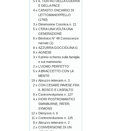
5 x
IL TEATRO DELLA GUERRA
E DELLA PACE
4 x
CATASTO ONCIARIO DI
LETTOMANOPPELLO
(1760)
3 x
Dimensione Cosmica n. 21
5 x
C'ERA UNA VOLTA UNA
GENERAZIONE
6 x
Bérénice N° 48 Conoscenze
narrate (1)
8 x
AZZURRA GOCCIOLINA G
8 x
AGNESE
3 x
Il primo schema sulla famiglia
e sul matrimonio
2 x
L'UOMO PERFETTO
5 x
A BRACCETTO CON LA
MENTE
19 x
Abruzzo letterario n. 3
2 x
CON CESARE PAVESE FRA
IL BOSCO E L’ASFALTO
8 x
Controrivoluzione n. 127
4 x
FIORI POSTROMANTICI
SWINBURNE, PATER,
SYMONS
12 x
Diònysos n. 6
11 x
Controrivoluzione n. 125
8 x
Abruzzo letterario n. 2
2 x
CONVERSIONE DI UN