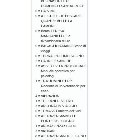
BUONASORTE DI
DOMENICO SANTACROCE
6 x
CALVINO
5 x
A LI CULLE DE PESCARE
QUANT’È BELLE FA
L’AMORE
6 x
Beata TERESA
MANGANIELLO La
rivoluzionaria di Dio
5 x
BAGAGLIO A MANO Storie di
viaggi
6 x
TERRA. L'ULTIMO SOGNO
2 x
CARNE E SANGUE
3 x
ASSERTIVITÀ PROSOCIALE
Manuale operativo per
psicologi
1 x
TRA UOMINI E LUPI
Racconti di un veterinario per
caso
4 x
VIBRAZIONI
1 x
TULIPANI DI VETRO
3 x
ANCORA UN VIAGGIO
6 x
TÙMASS Fumetto del Sud
6 x
ATTRAVERSAMMO LE
PORTE DEL SOGNO
1 x
ANIMA SENZA SCUDO
3 x
VATIKAN
8 x
ATTRAVERSANDO IL CONO