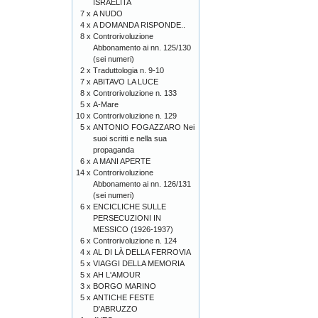
ISRAELITA
7 x
A NUDO
4 x
A DOMANDA RISPONDE..
8 x
Controrivoluzione
Abbonamento ai nn. 125/130
(sei numeri)
2 x
Traduttologia n. 9-10
7 x
ABITAVO LA LUCE
8 x
Controrivoluzione n. 133
5 x
A-Mare
10 x
Controrivoluzione n. 129
5 x
ANTONIO FOGAZZARO Nei
suoi scritti e nella sua
propaganda
6 x
A MANI APERTE
14 x
Controrivoluzione
Abbonamento ai nn. 126/131
(sei numeri)
6 x
ENCICLICHE SULLE
PERSECUZIONI IN
MESSICO (1926-1937)
6 x
Controrivoluzione n. 124
4 x
AL DI LÀ DELLA FERROVIA
5 x
VIAGGI DELLA MEMORIA
5 x
AH L'AMOUR
3 x
BORGO MARINO
5 x
ANTICHE FESTE
D'ABRUZZO