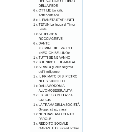
DEL SOLDATO IL LIBRO
DELLA FEDE
6 x
OTTILIE Un idillio
settecentesco
8 x
IL PIANETA STATI UNITI
1 x
TETUN La lingua di Timor
Leste
1 x
STREGHE A
ROCCIAGREVE
6 x
DANTE
«SEMIMEDIOEVALE» E
«NEO-GHIBELLINO»
1 x
TUTTI SE NE VANNO
3 x
SUL NIPOTE DI RAMEAU
1 x
SIRIA La guerra segreta
dell’intelligence
1 x
IL PRIMATO DI S. PIETRO
NEL S. VANGELO
1 x
DALLA SODOMIA
ALL'OMOSESSUALITÀ
2 x
ESERCIZIO DELLA VIA
CRUCIS
1 x
LA TRAMA DELLA SOCIETÀ
Gruppi, strati, classi
1 x
NON BASTANO CENTO
PAROLE
3 x
REDDITO SOCIALE
GARANTITO Luci ed ombre