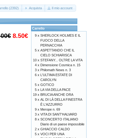
rrello (2392)
Acquista
Il mio account
Carrello
.00€
8.50€
9 x
SHERLOCK HOLMES E IL
FUOCO DELLA
PERNACCHIA
5 x
ASPETTANDO CHE IL
CIELO SCHIARISCA
10 x
STEFANY... OLTRE LA VITA
4 x
Dimensione Cosmica n. 15
3 x
Philomath News n. 3
6 x
L'ULTIMA ESTATE DI
CAROLYN
5 x
GOTICO
5 x
LA VIA DELLA PACE
19 x
BRUCIA ANCHE ORA
9 x
AL DI LÀ DELLA FINESTRA
È L'AZZURRO
9 x
Merope n. 69
3 x
VITA DI SANT'HALVARD
8 x
SCONCERTO ITALIANO
Diario di un paese impossibile
2 x
GHIACCIO CALDO
5 x
VOCI PER UNA