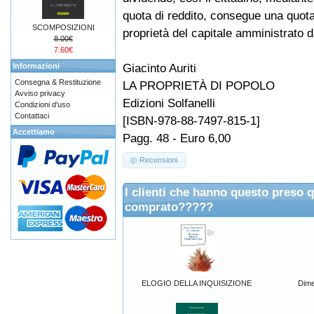
quota di reddito, consegue una quota
SCOMPOSIZIONI
proprietà del capitale amministrato d
8.00€
7.60€
Giacinto Auriti
Informazioni
Consegna & Restituzione
LA PROPRIETÀ DI POPOLO
Avviso privacy
Edizioni Solfanelli
Condizioni d'uso
Contattaci
[ISBN-978-88-7497-815-1]
Accettiamo
Pagg. 48 - Euro 6,00
Recensioni
I clienti che hanno questo preso 
comprato?????
ELOGIO DELLA INQUISIZIONE
Dime