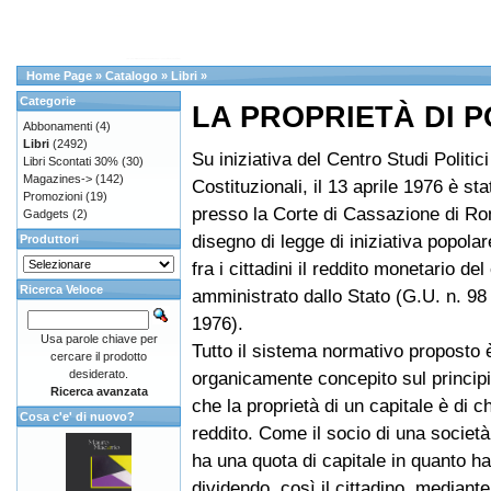
Home Page
»
Catalogo
»
Libri
»
Categorie
LA PROPRIETÀ DI 
Abbonamenti
(4)
Libri
(2492)
Su iniziativa del Centro Studi Politici
Libri Scontati 30%
(30)
Magazines->
(142)
Costituzionali, il 13 aprile 1976 è st
Promozioni
(19)
presso la Corte di Cassazione di R
Gadgets
(2)
disegno di legge di iniziativa popolare
Produttori
fra i cittadini il reddito monetario del
Ricerca Veloce
amministrato dallo Stato (G.U. n. 98
1976).
Usa parole chiave per
Tutto il sistema normativo proposto 
cercare il prodotto
desiderato.
organicamente concepito sul princip
Ricerca avanzata
che la proprietà di un capitale è di chi
Cosa c'e' di nuovo?
reddito. Come il socio di una socie
ha una quota di capitale in quanto ha 
dividendo, così il cittadino, mediante i