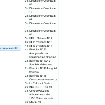
3 x
Dimensione Cosmica n.
06
3 x
Dimensione Cosmica n.
17
2 x
Dimensione Cosmica n.
07
3 x
Dimensione Cosmica n.
10
3 x
Dimensione Cosmica n.
04
5 x
Il Filo d'Arianna N° 1
8 x
Il Filo d'Arianna N° 2
4 x
Il Filo d'Arianna N° 4
ungi al carrello
4 x
Bérénice N° 50
Avanguardie: dal
Situazionismo all'Inismo
1 x
Bérénice N° 40/41
Speciale Malinconia
2 x
Bérénice N° 46 Luoghi di
frontiera
1 x
Bérénice N° 48
Conoscenze narrate (1)
3 x
La Calce e il Dado n. 1
2 x
INCHIOSTRO n. 91
3 x
Controrivoluzione
Abbonamento ai nn.
125/130 (sei numeri)
3 x
RSV n. 40