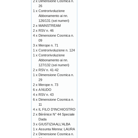
2 x
Dimensione Cosmica n.
26
1 x
Controrivoluzione
Abbonamento ai nn.
126/131 (sei numeri)
2 x
MAINSTREAM
2 x
RSV n. 46
4 x
Dimensione Cosmica n.
09
3 x
Merope n. 71
1 x
Controrivoluzione n. 124
1 x
Controrivoluzione
Abbonamento ai nn.
127/132 (sei numeri)
2 x
RSV n. 41-42
1 x
Dimensione Cosmica n.
29
2 x
Merope n. 73
6 x
A NUDO
4 x
RSV n. 43
6 x
Dimensione Cosmica n.
11
4 x
IL FILO D'INCHIOSTRO
2 x
Bérénice N° 44 Speciale
Dada
3 x
GIUSTIZIA ALL'ALBA
1 x
Assunta Menna: LAURA
2 x
Dimensione Cosmica n.