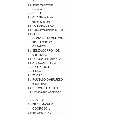
22
1 x
Italiæ Medievalis
Historiæ II
2 x
LILITH
2 x
CHAABA e il salto
generazionale
1 x
FANTAPOLITICA
1 x
Controrivoluzione n. 128
1 x
SETTE
CONVERSAZIONI CON
ADOLFO BIOY
CASARES
2 x
SENZA CORPO NON
C'È REATO
1 x
La Calce e il Dado n. 2
1 x
A BOCCA CHIUSA
3 x
DISEREDATI
2 x
A-Mare
1 x
72 ORE
2 x
PARNASO D'ABRUZZO
6 libri -30%
1 x
L'UOMO PERFETTO
3 x
Dimensione Cosmica n.
15
5 x
RSV n. 45
4 x
ERA IL MAGGIO
ODOROSO...
2 x
Bérénice N° 49