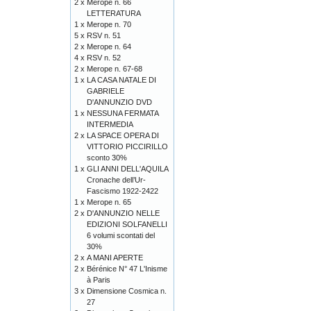
2 x
Merope n. 66
LETTERATURA
1 x
Merope n. 70
5 x
RSV n. 51
2 x
Merope n. 64
4 x
RSV n. 52
2 x
Merope n. 67-68
1 x
LA CASA NATALE DI
GABRIELE
D'ANNUNZIO DVD
1 x
NESSUNA FERMATA
INTERMEDIA
2 x
LA SPACE OPERA DI
VITTORIO PICCIRILLO
sconto 30%
1 x
GLI ANNI DELL'AQUILA
Cronache dell’Ur-
Fascismo 1922-2422
1 x
Merope n. 65
2 x
D'ANNUNZIO NELLE
EDIZIONI SOLFANELLI
6 volumi scontati del
30%
2 x
A MANI APERTE
2 x
Bérénice N° 47 L'Inisme
à Paris
3 x
Dimensione Cosmica n.
27