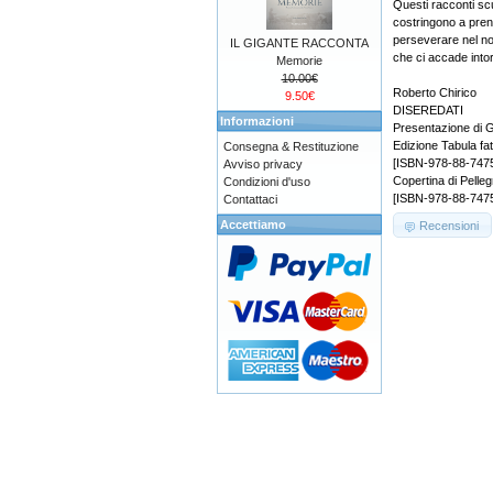
Questi racconti sc
costringono a pren
perseverare nel no
IL GIGANTE RACCONTA
che ci accade into
Memorie
10.00€
Roberto Chirico
9.50€
DISEREDATI
Informazioni
Presentazione di G
Edizione Tabula fat
Consegna & Restituzione
[ISBN-978-88-747
Avviso privacy
Copertina di Pelle
Condizioni d'uso
[ISBN-978-88-7475
Contattaci
Accettiamo
Recensioni