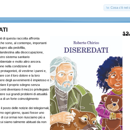
Cosa c'è nel c
ATI
12
i di questa raccolta affronta
 che sono, al contempo, importanti
tupro alla pedofilia,
clandestina alla disoccupazione,
stro sistema sanitario
bientale e molto altro ancora.
ne nella condizione di
rotagonisti, di vestirne i panni e,
re con il loro dolore e la loro
dere degli avvenimenti è impietoso e
pelare il proprio sdegno senza
onti diventano il mezzo privilegiato
ttere sui grandi problemi di attualità
ca di un forte coinvolgimento
l posto delle notizie dei telegiornali,
amo ogni giorno, quasi fosse uno
no di cui ormai non riusciamo più a
ui siamo talmente abituati da non