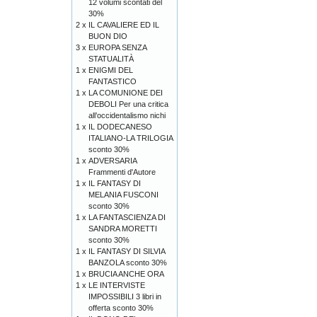
12 volumi scontati del
30%
2 x
IL CAVALIERE ED IL
BUON DIO
3 x
EUROPA SENZA
STATUALITÀ
1 x
ENIGMI DEL
FANTASTICO
1 x
LA COMUNIONE DEI
DEBOLI Per una critica
all’occidentalismo nichi
1 x
IL DODECANESO
ITALIANO-LA TRILOGIA
sconto 30%
1 x
ADVERSARIA
Frammenti d'Autore
1 x
IL FANTASY DI
MELANIA FUSCONI
sconto 30%
1 x
LA FANTASCIENZA DI
SANDRA MORETTI
sconto 30%
1 x
IL FANTASY DI SILVIA
BANZOLA sconto 30%
1 x
BRUCIA ANCHE ORA
1 x
LE INTERVISTE
IMPOSSIBILI 3 libri in
offerta sconto 30%