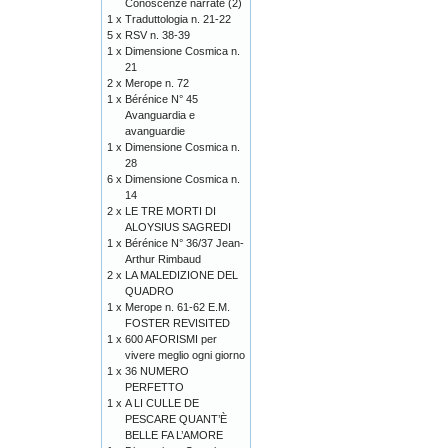
Conoscenze narrate (2)
1 x
Traduttologia n. 21-22
5 x
RSV n. 38-39
1 x
Dimensione Cosmica n.
21
2 x
Merope n. 72
1 x
Bérénice N° 45
Avanguardia e
avanguardie
1 x
Dimensione Cosmica n.
28
6 x
Dimensione Cosmica n.
14
2 x
LE TRE MORTI DI
ALOYSIUS SAGREDI
1 x
Bérénice N° 36/37 Jean-
Arthur Rimbaud
2 x
LA MALEDIZIONE DEL
QUADRO
1 x
Merope n. 61-62 E.M.
FOSTER REVISITED
1 x
600 AFORISMI per
vivere meglio ogni giorno
1 x
36 NUMERO
PERFETTO
1 x
A LI CULLE DE
PESCARE QUANT’È
BELLE FA L’AMORE