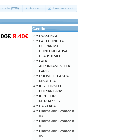
arrello (290)
Acquista
Il mio account
Carrello
.00€
8.40€
3 x
L'ASSENZA
5 x
LA FECONDITÀ
DELL’ANIMA
CONTEMPLATIVA
CLAUSTRALE
3 x
FATALE
APPUNTAMENTO A
PARIGI
3 x
L'UOMO E' LA SUA
MINACCIA
4 x
IL RITORNO DI
DORIAN GRAY
3 x
IL PITTORE
MERDAZZÈR
4 x
CARA ADA
4 x
Dimensione Cosmica n.
03
3 x
Dimensione Cosmica n.
01
3 x
Dimensione Cosmica n.
05