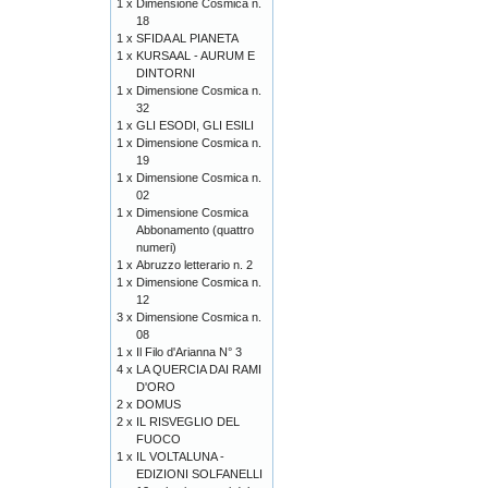
1 x
Dimensione Cosmica n.
18
1 x
SFIDA AL PIANETA
1 x
KURSAAL - AURUM E
DINTORNI
1 x
Dimensione Cosmica n.
32
1 x
GLI ESODI, GLI ESILI
1 x
Dimensione Cosmica n.
19
1 x
Dimensione Cosmica n.
02
1 x
Dimensione Cosmica
Abbonamento (quattro
numeri)
1 x
Abruzzo letterario n. 2
1 x
Dimensione Cosmica n.
12
3 x
Dimensione Cosmica n.
08
1 x
Il Filo d'Arianna N° 3
4 x
LA QUERCIA DAI RAMI
D'ORO
2 x
DOMUS
2 x
IL RISVEGLIO DEL
FUOCO
1 x
IL VOLTALUNA -
EDIZIONI SOLFANELLI