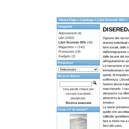
Home Page
»
Catalogo
»
Libri Scontati 30%
»
Categorie
DISERED
Abbonamenti
(4)
Libri
(2492)
Ognuno dei raccont
Libri Scontati 30%
(30)
drammi individuali
Magazines->
(142)
temi sociali, dallo s
Promozioni
(19)
dall’immigrazione 
Gadgets
(2)
dalle lacune del no
all’inquinamento am
Produttori
La narrazione ci po
immedesimarci nei p
quindi, di empatizza
Ricerca Veloce
sofferenza. L’ince
l’autore lascia tra
mascherarlo. I racc
Usa parole chiave per
attraverso cui rifle
cercare il prodotto
attraverso la ricer
desiderato.
emotivo.
Ricerca avanzata
Le storie prendono i
Cosa c'e' di nuovo?
quelle che ascolti
stillicidio quotidia
fare a meno ma a c
farci più caso.