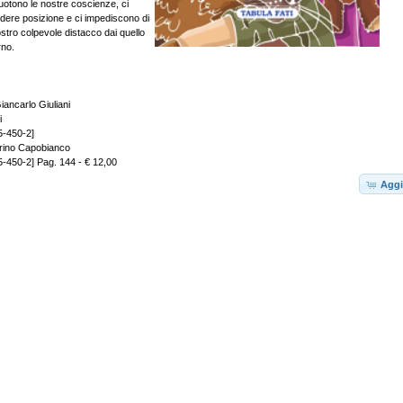
uotono le nostre coscienze, ci
dere posizione e ci impediscono di
stro colpevole distacco dai quello
rno.
iancarlo Giuliani
i
5-450-2]
grino Capobianco
-450-2] Pag. 144 - € 12,00
Aggi