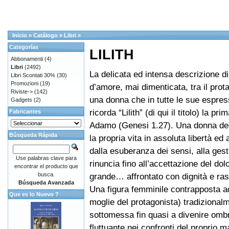
Inicio
»
Catálogo
»
Libri
»
Categorías
LILITH
Abbonamenti
(4)
Libri
(2492)
La delicata ed intensa descrizione di
Libri Scontati 30%
(30)
Promozioni
(19)
d’amore, mai dimenticata, tra il prot
Riviste->
(142)
una donna che in tutte le sue espress
Gadgets
(2)
ricorda “Lilith” (di qui il titolo) la pr
Fabricantes
Adamo (Genesi 1.27). Una donna dec
Búsqueda Rápida
la propria vita in assoluta libertà ed
dalla esuberanza dei sensi, alla gest
Use palabras clave para
rinuncia fino all’accettazione del dol
encontrar el producto que
busca.
grande… affrontato con dignità e ra
Búsqueda Avanzada
Una figura femminile contrapposta ad
Que es lo Nuevo ?
moglie del protagonista) tradizional
sottomessa fin quasi a divenire omb
fluttuante nei confronti del proprio m