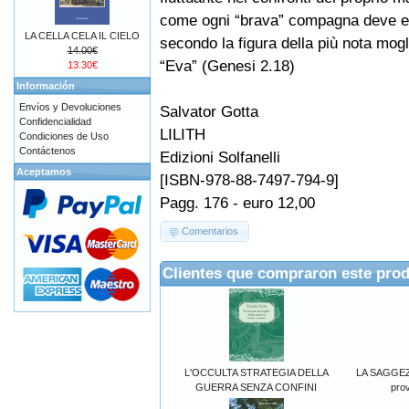
come ogni “brava” compagna deve 
LA CELLA CELA IL CIELO
secondo la figura della più nota mog
14.00€
“Eva” (Genesi 2.18)
13.30€
Información
Envíos y Devoluciones
Salvator Gotta
Confidencialidad
LILITH
Condiciones de Uso
Contáctenos
Edizioni Solfanelli
Aceptamos
[ISBN-978-88-7497-794-9]
Pagg. 176 - euro 12,00
Comentarios
Clientes que compraron este pro
L'OCCULTA STRATEGIA DELLA
LA SAGGEZ
GUERRA SENZA CONFINI
prov