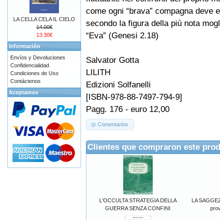
come ogni “brava” compagna deve 
LA CELLA CELA IL CIELO
secondo la figura della più nota mog
14.00€
“Eva” (Genesi 2.18)
13.30€
Información
Envíos y Devoluciones
Salvator Gotta
Confidencialidad
LILITH
Condiciones de Uso
Contáctenos
Edizioni Solfanelli
Aceptamos
[ISBN-978-88-7497-794-9]
Pagg. 176 - euro 12,00
Comentarios
Clientes que compraron este pro
L'OCCULTA STRATEGIA DELLA
LA SAGGEZ
GUERRA SENZA CONFINI
prov