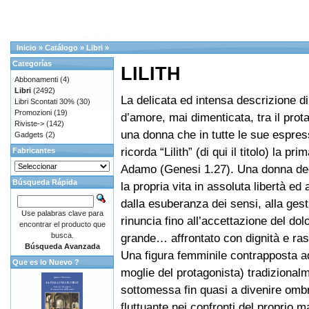
Inicio
»
Catálogo
»
Libri
»
Categorías
LILITH
Abbonamenti
(4)
Libri
(2492)
La delicata ed intensa descrizione di
Libri Scontati 30%
(30)
Promozioni
(19)
d’amore, mai dimenticata, tra il prot
Riviste->
(142)
una donna che in tutte le sue espress
Gadgets
(2)
ricorda “Lilith” (di qui il titolo) la pr
Fabricantes
Adamo (Genesi 1.27). Una donna dec
Búsqueda Rápida
la propria vita in assoluta libertà ed
dalla esuberanza dei sensi, alla gest
Use palabras clave para
rinuncia fino all’accettazione del dol
encontrar el producto que
busca.
grande… affrontato con dignità e ra
Búsqueda Avanzada
Una figura femminile contrapposta ad
Que es lo Nuevo ?
moglie del protagonista) tradizional
sottomessa fin quasi a divenire omb
fluttuante nei confronti del proprio m