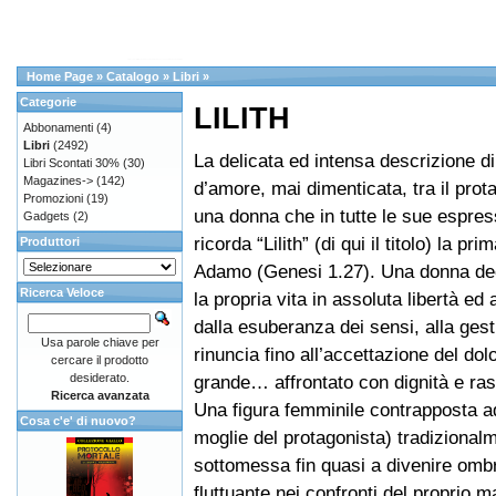
Home Page
»
Catalogo
»
Libri
»
Categorie
LILITH
Abbonamenti
(4)
Libri
(2492)
La delicata ed intensa descrizione di
Libri Scontati 30%
(30)
Magazines->
(142)
d’amore, mai dimenticata, tra il prot
Promozioni
(19)
una donna che in tutte le sue espress
Gadgets
(2)
ricorda “Lilith” (di qui il titolo) la pr
Produttori
Adamo (Genesi 1.27). Una donna dec
Ricerca Veloce
la propria vita in assoluta libertà ed
dalla esuberanza dei sensi, alla gest
Usa parole chiave per
rinuncia fino all’accettazione del dol
cercare il prodotto
desiderato.
grande… affrontato con dignità e ra
Ricerca avanzata
Una figura femminile contrapposta ad
Cosa c'e' di nuovo?
moglie del protagonista) tradizional
sottomessa fin quasi a divenire omb
fluttuante nei confronti del proprio m