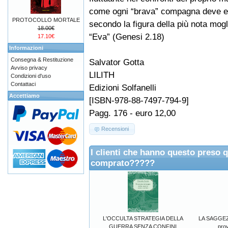
come ogni “brava” compagna deve 
PROTOCOLLO MORTALE
secondo la figura della più nota mog
18.00€
“Eva” (Genesi 2.18)
17.10€
Informazioni
Consegna & Restituzione
Salvator Gotta
Avviso privacy
LILITH
Condizioni d'uso
Contattaci
Edizioni Solfanelli
Accettiamo
[ISBN-978-88-7497-794-9]
Pagg. 176 - euro 12,00
Recensioni
I clienti che hanno questo preso 
comprato?????
L'OCCULTA STRATEGIA DELLA
LA SAGGEZ
GUERRA SENZA CONFINI
prov