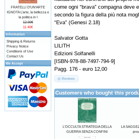
come ogni “brava” compagna deve 
FRATELLI D'UN'ARTE
IGNOTA L’arte, la bellezza e
secondo la figura della più nota mog
la politica in I
“Eva” (Genesi 2.18)
12.00€
11.40€
Information
Salvator Gotta
Shipping & Returns
LILITH
Privacy Notice
Conditions of Use
Edizioni Solfanelli
Contact Us
[ISBN-978-88-7497-794-9]
We Accept
Pagg. 176 - euro 12,00
Reviews
Customers who bought this produ
L'OCCULTA STRATEGIA DELLA
LA SAGGEZ
GUERRA SENZA CONFINI
prov