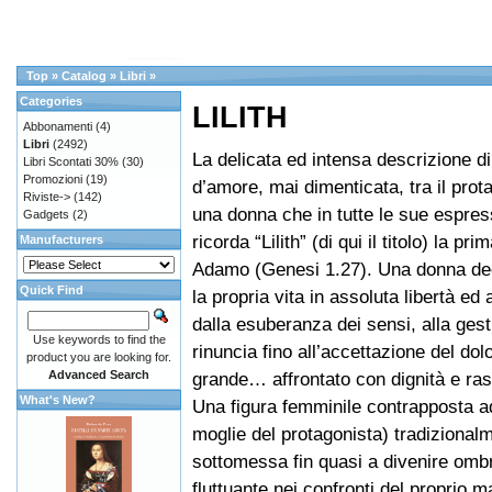
Top
»
Catalog
»
Libri
»
Categories
LILITH
Abbonamenti
(4)
Libri
(2492)
La delicata ed intensa descrizione di
Libri Scontati 30%
(30)
Promozioni
(19)
d’amore, mai dimenticata, tra il prot
Riviste->
(142)
una donna che in tutte le sue espress
Gadgets
(2)
ricorda “Lilith” (di qui il titolo) la pr
Manufacturers
Adamo (Genesi 1.27). Una donna dec
Quick Find
la propria vita in assoluta libertà ed
dalla esuberanza dei sensi, alla gest
Use keywords to find the
rinuncia fino all’accettazione del dol
product you are looking for.
Advanced Search
grande… affrontato con dignità e ra
What's New?
Una figura femminile contrapposta ad
moglie del protagonista) tradizional
sottomessa fin quasi a divenire omb
fluttuante nei confronti del proprio m