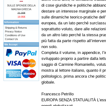
di cose giuridiche e politiche abbiano
SULLE SPONDE DELLA
MAGNA GRECIA
destare un interesse marginale e per
21.00€
sulle dinamiche teorico-pratiche dell
19.95€
europea, da un lato perché surclass
Information
Shipping & Returns
soprattutto voluto, dare alle relazion
Privacy Notice
da un altro lato perché la stessa pra
Conditions of Use
Contact Us
più fatta da parte rispetto all’interve
We Accept
non solo.
Completa il volume, in appendice, l’i
sviluppato proprio a partire dalla lettur
saggio di Carmine Romaniello, voluta
mostra al lettore italiano, quanto il 
politologico, prima ancora che politi
globale.
Francesco Petrillo
EUROPA SENZA STATUALITÀ L’essere u
popoli globalizzati