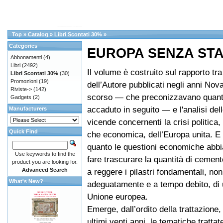
Top
»
Catalog
»
Libri Scontati 30%
»
Categories
EUROPA SENZA STA
Abbonamenti
(4)
Libri
(2492)
Il volume è costruito sul rapporto tra
Libri Scontati 30%
(30)
Promozioni
(19)
dell’Autore pubblicati negli anni Nov
Riviste->
(142)
scorso — che preconizzavano quan
Gadgets
(2)
accaduto in seguito — e l'analisi dell
Manufacturers
vicende concernenti la crisi politica
Quick Find
che economica, dell’Europa unita. E 
quanto le questioni economiche abbia
Use keywords to find the
fare trascurare la quantità di cemen
product you are looking for.
Advanced Search
a reggere i pilastri fondamentali, non 
What's New?
adeguatamente e a tempo debito, di 
Unione europea.
Emerge, dall’ordito della trattazione
ultimi venti anni, le tematiche trattat