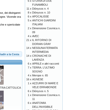
6 x
STORIA DI DUE
FUNAMBOLI
11 x
Diònysos n. 4
8 x
Diònysos n. 10
se, dei disinganni
6 x
APOCALISSE
nzogne. Vicende ora
5 x
ANTICHI GIARDINI
ITALIANI
iche e spericolate
2 x
Dimensione Cosmica n.
09
4 x
AVEC
21 x
IL RITORNO DI
DORIAN GRAY
14 x
NESSUNA FERMATA
INTERMEDIA
adir a la Cesta
14 x
CRONACHE DI
LAVENZA
6 x
APRILE e altri racconti
7 x
TERRA. L'ULTIMO
SOGNO
4 x
Merope n. 65
16 x
AGNESE
1 x
AZZURRI DI MARE E
VELE ERRABONDE
STRA CATTOLICA
6 x
Diònysos n. 5
1 x
Dimensione Cosmica n.
11
6 x
ANATOMIA
DELL'INVISIBILE