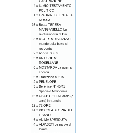
CASTRAZIONE
4 x
IL MIO TESTAMENTO
POLITICO
1 x
I PADRINI DELL'ITALIA
ROSSA
16 x
Beata TERESA
MANGANIELLO La
rivoluzionaria di Dio
8 x
A CORTA DISTANZA Il
mondo della boxe si
racconta
2 x
RSV n. 38-39
6 x
ANTICHITA'
ROSELLANE
6 x
MOSTARDA La guerra
sporca
6 x
Tradizione n. 615
2 x
PENELOPE
3 x
Bérénice N° 40/41
Speciale Malinconia
16 x
USA E GETTA Parole (e
altro) in transito
19 x
72 ORE
14 x
PICCOLA STORIA DEL
LIBANO
6 x
ANIMA SPERDUTA
4 x
ALFABETI Le parole di
Dante