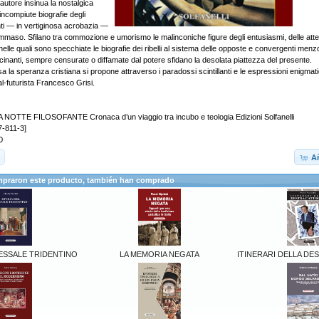
autore insinua la nostalgica
incompiute biografie degli
nti — in vertiginosa acrobazia —
mmaso. Sfilano tra commozione e umorismo le malinconiche figure degli entusiasmi, delle atte
, nelle quali sono specchiate le biografie dei ribelli al sistema delle opposte e convergenti me
cinanti, sempre censurate o diffamate dal potere sfidano la desolata piattezza del presente.
sa la speranza cristiana si propone attraverso i paradossi scintillanti e le espressioni enigmat
al-futurista Francesco Grisi.
TTE FILOSOFANTE Cronaca d’un viaggio tra incubo e teologia Edizioni Solfanelli
-811-3]
0
Añ
mpraron este producto, también han comprado
ESSALE TRIDENTINO
LA MEMORIA NEGATA
ITINERARI DELLA DE