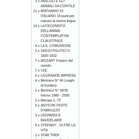
3 x
PASCOLI E GLI
ANIMALI DA CORTILE
21 x
BREVIARIO DI
ITALIANO 18 punti per
salvare la nostra lingua
14 x
LA FECONDITÀ
DELL’ANIMA
CONTEMPLATIVA
CLAUSTRALE
4 x
LA S. COMUNIONE
2 x
SAGGI POLITICI II
1825-1832
7 x
MOZART Il teatro del
mondo
7 x
YZE
6 x
LA GRANDE IMPRESA
4 x
Bérénice N° 46 Luoghi
di frontiera
1 x
Bérénice N° 34/35
Inismo 1980 - 2005
2 x
Merope n. 73
5 x
ANTICHE FESTE
D'ABRUZZO
3 x
LEOPARDI E
BAUDELAIRE
9 x
STEFANY... OLTRE LA
VITA
2 x
STAR TREK