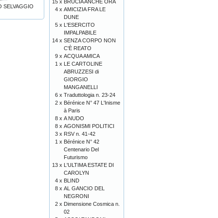
15 x
BRUCIA ANCHE ORA
O SELVAGGIO
4 x
AMICIZIA FRA LE
DUNE
5 x
L'ESERCITO
IMPALPABILE
14 x
SENZA CORPO NON
C'È REATO
9 x
ACQUA AMICA
1 x
LE CARTOLINE
ABRUZZESI di
GIORGIO
MANGANELLI
6 x
Traduttologia n. 23-24
2 x
Bérénice N° 47 L'Inisme
à Paris
8 x
A NUDO
8 x
AGONISMI POLITICI
3 x
RSV n. 41-42
1 x
Bérénice N° 42
Centenario Del
Futurismo
13 x
L'ULTIMA ESTATE DI
CAROLYN
4 x
BLIND
8 x
AL GANCIO DEL
NEGRONI
2 x
Dimensione Cosmica n.
02