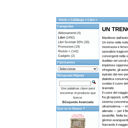
Inicio
»
Catálogo
»
Libri
»
Categorías
UN TREN
Abbonamenti
(4)
Libri
(2492)
Manifesto dall’animo
Libri Scontati 30%
(30)
Un treno nella nott
Promozioni
(19)
mostruosa e feroce
Riviste->
(142)
sposalizio tragicomi
Gadgets
(2)
convergenti nella
duellato nei secoli 
Fabricantes
impietose rappresen
sfregiante, gli auto
ispirate dal neo-pe
Búsqueda Rápida
dialettica conserv
svelato il cuore del
tirannide.
Use palabras clave para
Il cuore del viaggio
encontrar el producto que
fra gli opposti, sof
busca.
sistema concentraz
Búsqueda Avanzada
ultramoderna — et s
Que es lo Nuevo ?
alienata — per il 
tanatofila. Nella l
gloriosi avanguardis
Narrando il viaggio