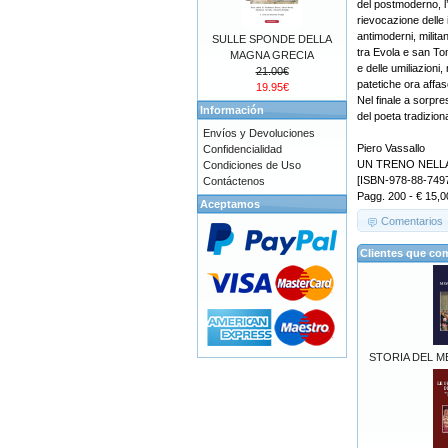
del postmoderno, l’
rievocazione delle 
antimoderni, milita
SULLE SPONDE DELLA
tra Evola e san To
MAGNA GRECIA
e delle umiliazioni
21.00€
patetiche ora affas
19.95€
Nel finale a sorpre
Información
del poeta tradizion
Envíos y Devoluciones
Piero Vassallo
Confidencialidad
UN TRENO NELLA NO
Condiciones de Uso
[ISBN-978-88-7497
Contáctenos
Pagg. 200 - € 15,0
Aceptamos
Comentarios
Clientes que co
STORIA DEL M