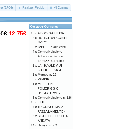
ta (2764)
Realizar Pedido
Mi Cuenta
Cesta de Compras
00€
12.75€
18 x
A BOCCA CHIUSA
2 x
DODICI RACCONTI
SPICCI
6 x
IMBOLC e altri versi
4 x
Controrivoluzione
Abbonamento ai nn.
127/132 (sei numeri)
1 x
LA TRAGEDIA DI
GIULIO CESARE
1 x
Merope n. 72
5 x
VAMPIRI
1 x
METTI UN
POMERIGGIO
D'ESTATE Vol. 2
6 x
Controrivoluzione n. 126
16 x
LILITH
4 x
«E' UNA SCIMMIA
PAZZA LA MENTE»
8 x
BIGLIETTO DI SOLA
ANDATA
14 x
Diònysos n. 2