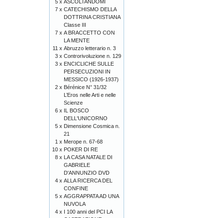
5 x
ASCOLTANDOMI
7 x
CATECHISMO DELLA
DOTTRINA CRISTIANA
Classe III
7 x
A BRACCETTO CON
LA MENTE
11 x
Abruzzo letterario n. 3
3 x
Controrivoluzione n. 129
3 x
ENCICLICHE SULLE
PERSECUZIONI IN
MESSICO (1926-1937)
2 x
Bérénice N° 31/32
L’Eros nelle Arti e nelle
Scienze
6 x
IL BOSCO
DELL'UNICORNO
5 x
Dimensione Cosmica n.
21
1 x
Merope n. 67-68
10 x
POKER DI RE
8 x
LA CASA NATALE DI
GABRIELE
D'ANNUNZIO DVD
4 x
ALLA RICERCA DEL
CONFINE
5 x
AGGRAPPATA AD UNA
NUVOLA
4 x
I 100 anni del PCI LA