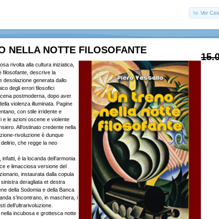
Ver Ces
O NELLA NOTTE FILOSOFANTE
15.
sa rivolta alla cultura iniziatica,
e filosofante, descrive la
 desolazione generata dallo
co degli errori filosofici
 scena postmoderna, dopo aver
della violenza illuminata. Pagine
tano, con stile irridente e
ri e le azioni oscene e violente
nsiero. All’ostinato credente nella
azione-rivoluzione è dunque
 delirio, che regge la neo
, infatti, è la locanda dell’armonia
fice e limacciosa versione del
ionario, instaurata dalla copula
inistra deragliata et destra
Bene della Sodomia e della Banca
ocanda s’incontrano, in maschera, i
ti dell’ultrarivoluzione.
 nella incubosa e grottesca notte