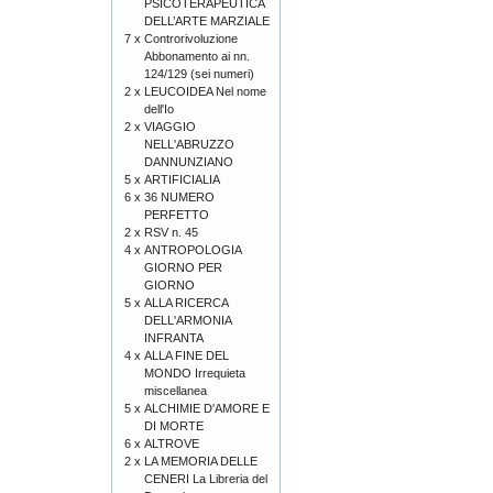
PSICOTERAPEUTICA
DELL’ARTE MARZIALE
7 x
Controrivoluzione
Abbonamento ai nn.
124/129 (sei numeri)
2 x
LEUCOIDEA Nel nome
dell'Io
2 x
VIAGGIO
NELL'ABRUZZO
DANNUNZIANO
5 x
ARTIFICIALIA
6 x
36 NUMERO
PERFETTO
2 x
RSV n. 45
4 x
ANTROPOLOGIA
GIORNO PER
GIORNO
5 x
ALLA RICERCA
DELL'ARMONIA
INFRANTA
4 x
ALLA FINE DEL
MONDO Irrequieta
miscellanea
5 x
ALCHIMIE D'AMORE E
DI MORTE
6 x
ALTROVE
2 x
LA MEMORIA DELLE
CENERI La Libreria del