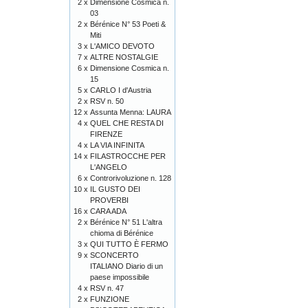
2 x
Dimensione Cosmica n.
03
2 x
Bérénice N° 53 Poeti &
Miti
3 x
L'AMICO DEVOTO
7 x
ALTRE NOSTALGIE
6 x
Dimensione Cosmica n.
15
5 x
CARLO I d'Austria
2 x
RSV n. 50
12 x
Assunta Menna: LAURA
4 x
QUEL CHE RESTA DI
FIRENZE
4 x
LA VIA INFINITA
14 x
FILASTROCCHE PER
L'ANGELO
6 x
Controrivoluzione n. 128
10 x
IL GUSTO DEI
PROVERBI
16 x
CARA ADA
2 x
Bérénice N° 51 L'altra
chioma di Bérénice
3 x
QUI TUTTO È FERMO
9 x
SCONCERTO
ITALIANO Diario di un
paese impossibile
4 x
RSV n. 47
2 x
FUNZIONE