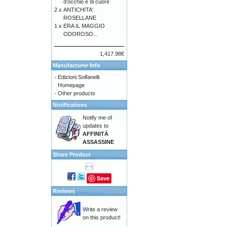
d’occhio e di cuore
2 x
ANTICHITA'
ROSELLANE
1 x
ERA IL MAGGIO
ODOROSO...
1,417.98€
Manufacturer Info
-
Edizioni Solfanelli
Homepage
-
Other products
Notifications
Notify me of
updates to
AFFINITÀ
ASSASSINE
Share Product
Save
Reviews
Write a review
on this product!