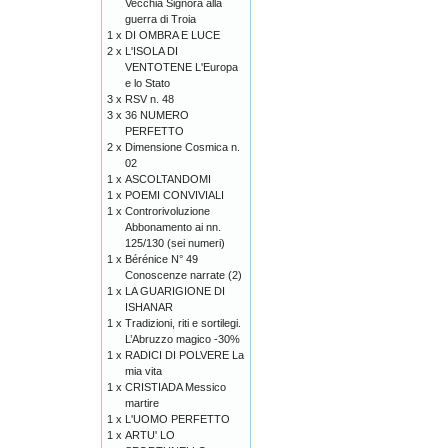
Vecchia Signora alla
guerra di Troia
1 x
DI OMBRA E LUCE
2 x
L'ISOLA DI
VENTOTENE L'Europa
e lo Stato
3 x
RSV n. 48
3 x
36 NUMERO
PERFETTO
2 x
Dimensione Cosmica n.
02
1 x
ASCOLTANDOMI
1 x
POEMI CONVIVIALI
1 x
Controrivoluzione
Abbonamento ai nn.
125/130 (sei numeri)
1 x
Bérénice N° 49
Conoscenze narrate (2)
1 x
LA GUARIGIONE DI
ISHANAR
1 x
Tradizioni, riti e sortilegi.
L’Abruzzo magico -30%
1 x
RADICI DI POLVERE La
mia vita
1 x
CRISTIADA Messico
martire
1 x
L'UOMO PERFETTO
1 x
ARTU' LO