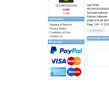
Ugo Amati
SCOMPOSIZIONI
AFFINITÀ ASSAS
8.00€
Seconda edizione
7.60€
Edizioni Solfanelli
Information
[ISBN-978-88-897
Pagg. 144 - € 12,0
Shipping & Returns
Privacy Notice
Reviews
Conditions of Use
Contact Us
Customers who b
We Accept