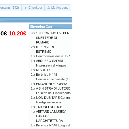
ontents (142)
Checkout
My Account
Shopping Cart
00€
10.20€
9 x
10 BUONI MOTIVI PER
SMETTERE DI
FUMARE
2 x
IL PENSIERO
ESTREMO
1 x
Controrivoluzione n. 127
1 x
ABRUZZO SAFARI
Impressioni di viaggio
1 x
RSV n. 47
2 x
Bérénice N° 48
Conoscenze narrate (1)
1 x
EMOZIONI E POESIA
1 x
A SINISTRA DI LUTERO
Le sètte del Cinquecento
1 x
NON DUBITARE Contro
la religione laicista
1 x
TRIONFI DI LUCE
4 x
ABITARE LA MUSICA
CANTARE
L'ARCHITETTURA
1 x
Bérénice N° 46 Luoghi di