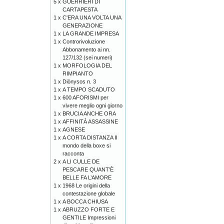
5 x
GUERRIERI DI
CARTAPESTA
1 x
C'ERA UNA VOLTA UNA
GENERAZIONE
1 x
LA GRANDE IMPRESA
1 x
Controrivoluzione
Abbonamento ai nn.
127/132 (sei numeri)
1 x
MORFOLOGIA DEL
RIMPIANTO
1 x
Diònysos n. 3
1 x
A TEMPO SCADUTO
1 x
600 AFORISMI per
vivere meglio ogni giorno
1 x
BRUCIA ANCHE ORA
1 x
AFFINITÀ ASSASSINE
1 x
AGNESE
1 x
A CORTA DISTANZA Il
mondo della boxe si
racconta
2 x
A LI CULLE DE
PESCARE QUANT’È
BELLE FA L’AMORE
1 x
1968 Le origini della
contestazione globale
1 x
A BOCCA CHIUSA
1 x
ABRUZZO FORTE E
GENTILE Impressioni