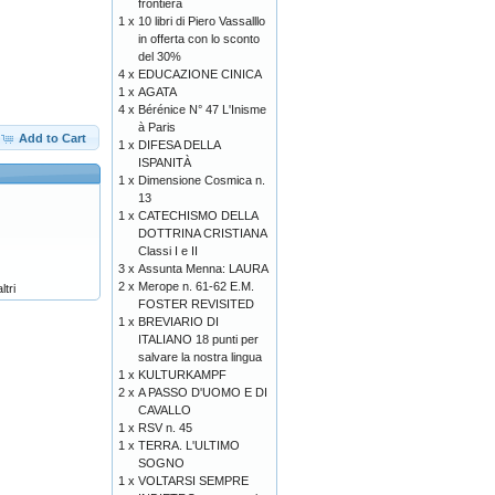
frontiera
1 x
10 libri di Piero Vassalllo
in offerta con lo sconto
del 30%
4 x
EDUCAZIONE CINICA
1 x
AGATA
4 x
Bérénice N° 47 L'Inisme
à Paris
Add to Cart
1 x
DIFESA DELLA
ISPANITÀ
1 x
Dimensione Cosmica n.
13
1 x
CATECHISMO DELLA
DOTTRINA CRISTIANA
Classi I e II
3 x
Assunta Menna: LAURA
2 x
Merope n. 61-62 E.M.
tri
FOSTER REVISITED
1 x
BREVIARIO DI
ITALIANO 18 punti per
salvare la nostra lingua
1 x
KULTURKAMPF
2 x
A PASSO D'UOMO E DI
CAVALLO
1 x
RSV n. 45
1 x
TERRA. L'ULTIMO
SOGNO
1 x
VOLTARSI SEMPRE