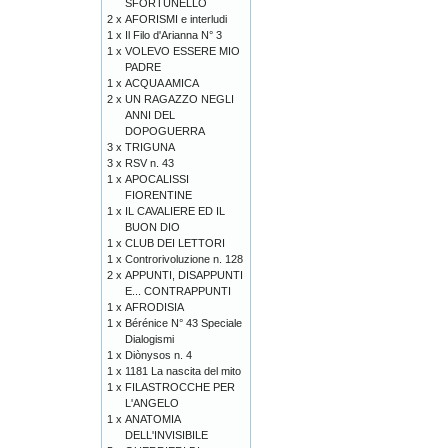
SFORTUNELLO
2 x
AFORISMI e interludi
1 x
Il Filo d'Arianna N° 3
1 x
VOLEVO ESSERE MIO
PADRE
1 x
ACQUA AMICA
2 x
UN RAGAZZO NEGLI
ANNI DEL
DOPOGUERRA
3 x
TRIGUNA
3 x
RSV n. 43
1 x
APOCALISSI
FIORENTINE
1 x
IL CAVALIERE ED IL
BUON DIO
1 x
CLUB DEI LETTORI
1 x
Controrivoluzione n. 128
2 x
APPUNTI, DISAPPUNTI
E... CONTRAPPUNTI
1 x
AFRODISIA
1 x
Bérénice N° 43 Speciale
Dialogismi
1 x
Diònysos n. 4
1 x
1181 La nascita del mito
1 x
FILASTROCCHE PER
L'ANGELO
1 x
ANATOMIA
DELL'INVISIBILE