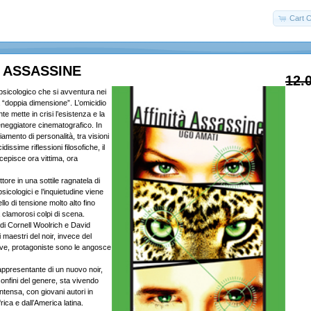
Cart C
À ASSASSINE
12.
 psicologico che si avventura nei
la “doppia dimensione”. L’omicidio
te mette in crisi l’esistenza e la
neggiatore cinematografico. In
mento di personalità, tra visioni
dissime riflessioni filosofiche, il
cepisce ora vittima, ora
ettore in una sottile ragnatela di
sicologici e l’inquietudine viene
llo di tensione molto alto fino
a clamorosi colpi di scena.
i Cornell Woolrich e David
maestri del noir, invece del
tive, protagoniste sono le angosce
appresentante di un nuovo noir,
onfini del genere, sta vivendo
ntensa, con giovani autori in
rica e dall’America latina.