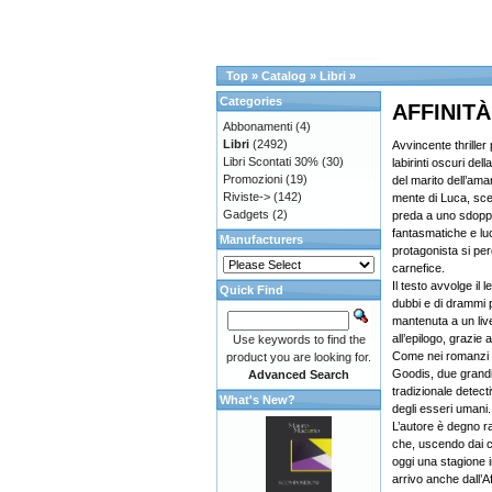
Top
»
Catalog
»
Libri
»
Categories
AFFINIT
Abbonamenti
(4)
Libri
(2492)
Avvincente thriller
Libri Scontati 30%
(30)
labirinti oscuri del
Promozioni
(19)
del marito dell’aman
Riviste->
(142)
mente di Luca, sce
Gadgets
(2)
preda a uno sdoppia
fantasmatiche e luci
Manufacturers
protagonista si per
carnefice.
Il testo avvolge il l
Quick Find
dubbi e di drammi p
mantenuta a un live
all’epilogo, grazie 
Use keywords to find the
Come nei romanzi d
product you are looking for.
Goodis, due grandi 
Advanced Search
tradizionale detec
What's New?
degli esseri umani.
L’autore è degno r
che, uscendo dai c
oggi una stagione i
arrivo anche dall’Af