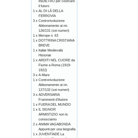
INDIETRO per costruire
il futuro
1 x
AL DI LÀ DELLA
FERROVIA
3 x
Controrivoluzione
Abbonamento ai nn.
126/131 (sei numeri)
1 x
Merope n. 63
1 x
DOTTRINA CRISTIANA
BREVE
1 x
Italiæ Medievalis
Historiæ
1 x
ARDITI NEL CUORE da
Fiume a Roma (1919-
1922)
3 x
A-Mare
1 x
Controrivoluzione
Abbonamento ai nn.
127/132 (sei numeri)
3 x
ADVERSARIA
Frammenti d'Autore
1 x
FUERA DEL MUNDO
1 x
IL SIGNOR
ARMISTIZIO non lo
conosciamo
2 x
ANIMA VAGABONDA
Appunti per una biografia
1 x
JUVENTÌADE La