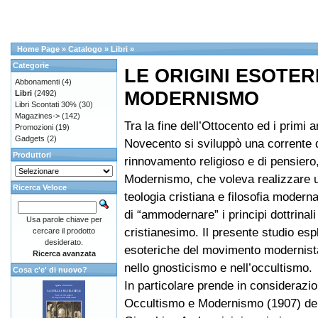
Home Page
»
Catalogo
»
Libri
»
Categorie
LE ORIGINI ESOTER
Abbonamenti
(4)
MODERNISMO
Libri
(2492)
Libri Scontati 30%
(30)
Magazines->
(142)
Tra la fine dell’Ottocento ed i primi a
Promozioni
(19)
Gadgets
(2)
Novecento si sviluppò una corrente 
Produttori
rinnovamento religioso e di pensiero,
Modernismo, che voleva realizzare u
Ricerca Veloce
teologia cristiana e filosofia modern
di “ammodernare” i principi dottrinali
Usa parole chiave per
cristianesimo. Il presente studio espl
cercare il prodotto
desiderato.
esoteriche del movimento modernista,
Ricerca avanzata
nello gnosticismo e nell’occultismo.
Cosa c'e' di nuovo?
In particolare prende in considerazi
Occultismo e Modernismo (1907) del