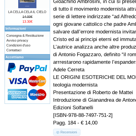
Gioachino Ambrosini, in cui si prese
di tutto il movimento modernista att
LA CELLA CELA IL CIELO
serie di lettere indirizzate “ad Alfred
14.00€
13.30€
ogni giovane cattolico che padre Am
Informazioni
salvare dall’errore modernista invita
Consegna & Restituzione
Cristo ed ai principi eterni ed immuta
Avviso privacy
Condizioni d'uso
L’autrice analizza anche altre produz
Contattaci
di Antonio Fogazzaro, definito “il r
Accettiamo
arrrestarono rapidamente l’espanders
Adele Cerreta
LE ORIGINI ESOTERICHE DEL MODE
teologia modernista
Presentazione di Roberto de Mattei
Introduzione di Gianandrea de Antone
Edizioni Solfanelli
[ISBN-978-88-7497-751-2]
Pagg. 184 - € 14,00
Recensioni