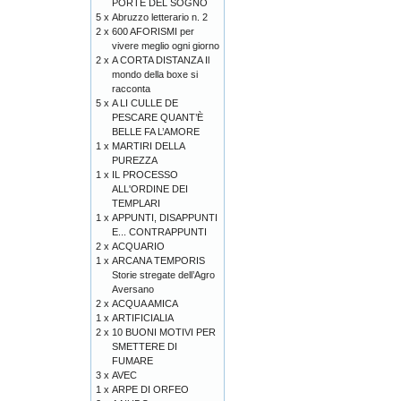
PORTE DEL SOGNO
5 x
Abruzzo letterario n. 2
2 x
600 AFORISMI per
vivere meglio ogni giorno
2 x
A CORTA DISTANZA Il
mondo della boxe si
racconta
5 x
A LI CULLE DE
PESCARE QUANT’È
BELLE FA L’AMORE
1 x
MARTIRI DELLA
PUREZZA
1 x
IL PROCESSO
ALL'ORDINE DEI
TEMPLARI
1 x
APPUNTI, DISAPPUNTI
E... CONTRAPPUNTI
2 x
ACQUARIO
1 x
ARCANA TEMPORIS
Storie stregate dell’Agro
Aversano
2 x
ACQUA AMICA
1 x
ARTIFICIALIA
2 x
10 BUONI MOTIVI PER
SMETTERE DI
FUMARE
3 x
AVEC
1 x
ARPE DI ORFEO