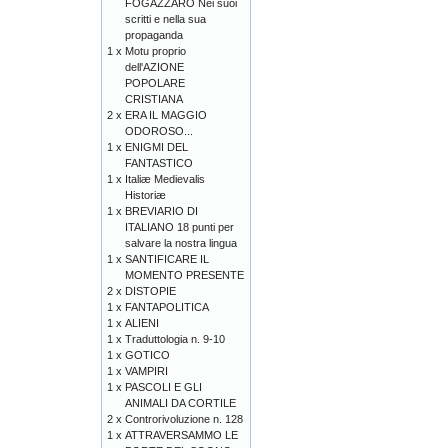
FOGAZZARO Nei suoi
scritti e nella sua
propaganda
1 x
Motu proprio
dell'AZIONE
POPOLARE
CRISTIANA
2 x
ERA IL MAGGIO
ODOROSO...
1 x
ENIGMI DEL
FANTASTICO
1 x
Italiæ Medievalis
Historiæ
1 x
BREVIARIO DI
ITALIANO 18 punti per
salvare la nostra lingua
1 x
SANTIFICARE IL
MOMENTO PRESENTE
2 x
DISTOPIE
1 x
FANTAPOLITICA
1 x
ALIENI
1 x
Traduttologia n. 9-10
1 x
GOTICO
1 x
VAMPIRI
1 x
PASCOLI E GLI
ANIMALI DA CORTILE
2 x
Controrivoluzione n. 128
1 x
ATTRAVERSAMMO LE