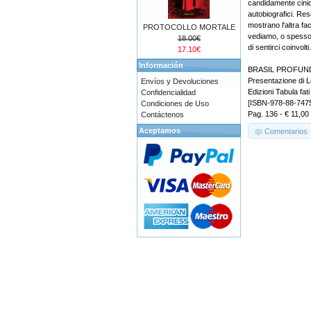
candidamente cinica
autobiografici. Resoc
mostrano l'altra f
PROTOCOLLO MORTALE
vediamo, o spesso
18.00€
di sentirci coinvolti.
17.10€
Información
BRASIL PROFUN
Presentazione di L
Envíos y Devoluciones
Edizioni Tabula fati
Confidencialidad
[ISBN-978-88-747
Condiciones de Uso
Pag. 136 - € 11,00
Contáctenos
Aceptamos
Comentarios