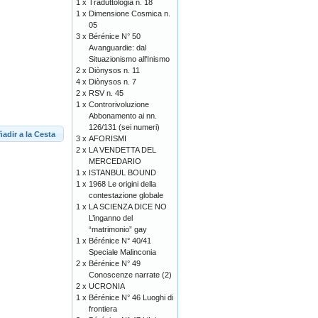
1 x
Traduttologia n. 18
1 x
Dimensione Cosmica n.
05
3 x
Bérénice N° 50
Avanguardie: dal
Situazionismo all'Inismo
2 x
Diònysos n. 11
4 x
Diònysos n. 7
2 x
RSV n. 45
1 x
Controrivoluzione
Abbonamento ai nn.
126/131 (sei numeri)
adir a la Cesta
3 x
AFORISMI
2 x
LA VENDETTA DEL
MERCEDARIO
1 x
ISTANBUL BOUND
1 x
1968 Le origini della
contestazione globale
1 x
LA SCIENZA DICE NO
L’inganno del
“matrimonio” gay
1 x
Bérénice N° 40/41
Speciale Malinconia
2 x
Bérénice N° 49
Conoscenze narrate (2)
2 x
UCRONIA
1 x
Bérénice N° 46 Luoghi di
frontiera