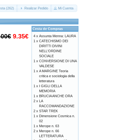
sta (262)
Realizar Pedido
Mi Cuenta
Cesta de Compras
.00€
9.35€
4 x
Assunta Menna: LAURA
1 x
CATECHISMO DEI
DIRITTI DIVINI
NELL'ORDINE
SOCIALE
1 x
CONVERSIONE DI UNA
VALDESE
1 x
A MARGINE Teoria
critica e sociologia della
letteratura
1 x
I GIGLI DELLA
MEMORIA
1 x
BRUCIA ANCHE ORA
2 x
LA
RACCOMANDAZIONE
2 x
STAR TREK
1 x
Dimensione Cosmica n.
02
1 x
Merope n. 63
2 x
Merope n. 66
LETTERATURA