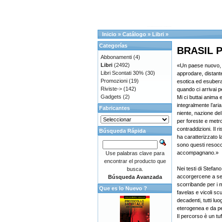
Inicio
»
Catálogo
»
Libri
»
Categorías
BRASIL 
Abbonamenti
(4)
Libri
(2492)
«Un paese nuovo, 
Libri Scontati 30%
(30)
approdare, distant
Promozioni
(19)
esotica ed esubera
Riviste->
(142)
quando ci arrivai p
Gadgets
(2)
Mi ci buttai anima 
integralmente l’ari
Fabricantes
niente, nazione del 
per foreste e metrop
contraddizioni. Il r
Búsqueda Rápida
ha caratterizzato l
sono questi resocon
accompagnano.»
Use palabras clave para
encontrar el producto que
Nei testi di Stefan
busca.
accorgercene a seg
Búsqueda Avanzada
scorribande per i m
Que es lo Nuevo ?
favelas e vicoli sc
decadenti, tutti lu
eterogenea e da pe
Il percorso è un tuf