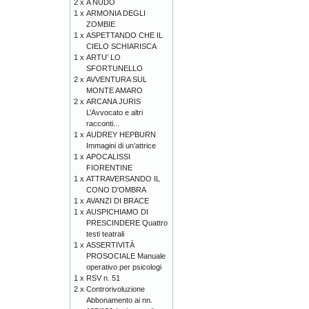
2 x
A NUDO
1 x
ARMONIA DEGLI
ZOMBIE
1 x
ASPETTANDO CHE IL
CIELO SCHIARISCA
1 x
ARTU' LO
SFORTUNELLO
2 x
AVVENTURA SUL
MONTE AMARO
2 x
ARCANA JURIS
L’Avvocato e altri
racconti...
1 x
AUDREY HEPBURN
Immagini di un’attrice
1 x
APOCALISSI
FIORENTINE
1 x
ATTRAVERSANDO IL
CONO D'OMBRA
1 x
AVANZI DI BRACE
1 x
AUSPICHIAMO DI
PRESCINDERE Quattro
testi teatrali
1 x
ASSERTIVITÀ
PROSOCIALE Manuale
operativo per psicologi
1 x
RSV n. 51
2 x
Controrivoluzione
Abbonamento ai nn.