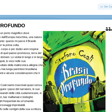
Ver Ce
PROFUNDO
11
un porto magnifico dove
e dall’Europa meschina, una natura
nte: questo mi parve il Brasile
er la prima volta.
e corpo e per dodici anni respirai
a di quel paese-promessa, terra del
domani. Lo visitai in lungo e in largo
oli, lo vissi nelle sue
isultato della malinconica allegria che
a mia lunga parentesi brasiliana
ti e alcune considerazioni che li
o Coali siamo trascinati quasi senza
uire i passi del narratore, le sue
eandri delle città sudamericane, in
uri, bar malfamati e botteghe
oghi frequentati da un’umanità
rsonaggi improbabili.
fo nelle vertigini della sua scrittura,