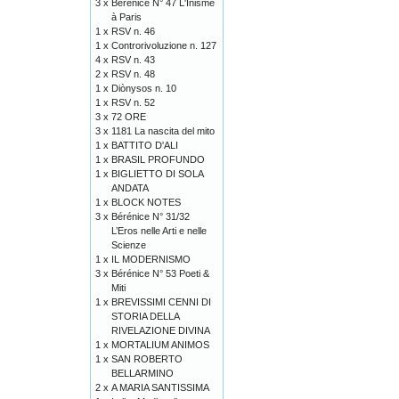
3 x
Bérénice N° 47 L'Inisme
à Paris
1 x
RSV n. 46
1 x
Controrivoluzione n. 127
4 x
RSV n. 43
2 x
RSV n. 48
1 x
Diònysos n. 10
1 x
RSV n. 52
3 x
72 ORE
3 x
1181 La nascita del mito
1 x
BATTITO D'ALI
1 x
BRASIL PROFUNDO
1 x
BIGLIETTO DI SOLA
ANDATA
1 x
BLOCK NOTES
3 x
Bérénice N° 31/32
L’Eros nelle Arti e nelle
Scienze
1 x
IL MODERNISMO
3 x
Bérénice N° 53 Poeti &
Miti
1 x
BREVISSIMI CENNI DI
STORIA DELLA
RIVELAZIONE DIVINA
1 x
MORTALIUM ANIMOS
1 x
SAN ROBERTO
BELLARMINO
2 x
A MARIA SANTISSIMA