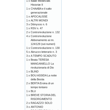
1 x
Italiæ Medievalis
Historiæ II
1 x
CHAABA e il salto
generazionale
1 x
APOCALISSE
1 x
ALTRI MONDI
3 x
Diònysos n. 6
1 x
RSV n. 47
2 x
Controrivoluzione n. 132
4 x
Controrivoluzione
Abbonamento ai nn.
124/129 (sei numeri)
1 x
Controrivoluzione n. 130
5 x
Abruzzo letterario n. 3
3 x
A TEMPO SCADUTO
1 x
Beata TERESA
MANGANIELLO La
rivoluzionaria di Dio
1 x
BLIND
1 x
BOU ASSIDA La notte
della Bestia
2 x
BERTA Eroina di un
tempo lontano
1 x
BLU
1 x
BREVE STORIA DEL
RISORGIMENTO
2 x
RAGAZZO SOLO
3 x
ANTONIO