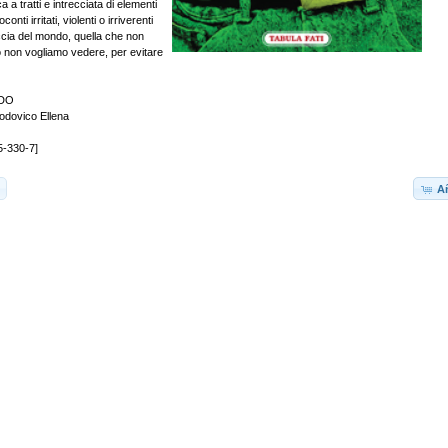
 a tratti e intrecciata di elementi
onti irritati, violenti o irriverenti
accia del mondo, quella che non
 non vogliamo vedere, per evitare
DO
odovico Ellena
5-330-7]
Añ