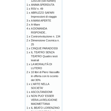
125/130 (sei numeri)
1 x
ANIMA SPERDUTA
1 x
RSV n. 49
1 x
ABRUZZO SAFARI
Impressioni di viaggio
3 x
A MANI APERTE
2 x
A-Mare
4 x
A DOMANDA
RISPONDE..
1 x
Controrivoluzione n. 134
2 x
Dimensione Cosmica n.
25
1 x
CINQUE PARADOSSI
1 x
IL TEATRO SENZA
TEATRO Quattro testi
teatrali
1 x
LA MORALITÀ DI
LUTERO
2 x
10 libri di Piero Vassalllo
in offerta con lo sconto
del 30%
1 x
L'ARTE NELLA
SOCIETA'
1 x
ASCOLTANDOMI
1 x
NON PUO' ESSER
VERA LA RELIGIONE
MAOMETTANA
1 x
IL BEATO LORENZINO