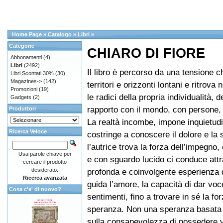
Home Page
»
Catalogo
»
Libri
»
Categorie
CHIARO DI FIORE
Abbonamenti
(4)
Libri
(2492)
Il libro è percorso da una tensione c
Libri Scontati 30%
(30)
Magazines->
(142)
territori e orizzonti lontani e ritrova
Promozioni
(19)
le radici della propria individualità, d
Gadgets
(2)
rapporto con il mondo, con persone, 
Produttori
La realtà incombe, impone inquietudi
Ricerca Veloce
costringe a conoscere il dolore e la
l’autrice trova la forza dell’impegno,
Usa parole chiave per
e con sguardo lucido ci conduce att
cercare il prodotto
desiderato.
profonda e coinvolgente esperienza d
Ricerca avanzata
guida l’amore, la capacità di dar voc
Cosa c'e' di nuovo?
sentimenti, fino a trovare in sé la for
speranza. Non una speranza basata 
sulla consapevolezza di possedere va