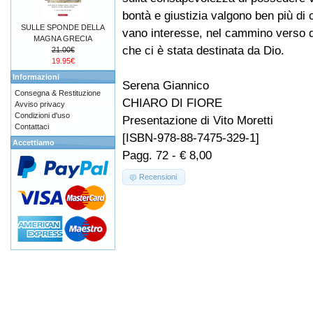
bontà e giustizia valgono ben più di
SULLE SPONDE DELLA
vano interesse, nel cammino verso qu
MAGNA GRECIA
che ci è stata destinata da Dio.
21.00€
19.95€
Informazioni
Serena Giannico
Consegna & Restituzione
CHIARO DI FIORE
Avviso privacy
Condizioni d'uso
Presentazione di Vito Moretti
Contattaci
[ISBN-978-88-7475-329-1]
Accettiamo
Pagg. 72 - € 8,00
Recensioni