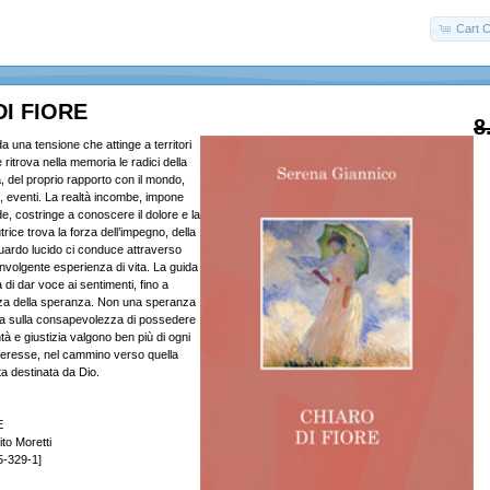
Cart C
DI FIORE
8
da una tensione che attinge a territori
e ritrova nella memoria le radici della
tà, del proprio rapporto con il mondo,
 eventi. La realtà incombe, impone
de, costringe a conoscere il dolore e la
trice trova la forza dell’impegno, della
ardo lucido ci conduce attraverso
nvolgente esperienza di vita. La guida
 di dar voce ai sentimenti, fino a
orza della speranza. Non una speranza
ma sulla consapevolezza di possedere
ntà e giustizia valgono ben più di ogni
teresse, nel cammino verso quella
ata destinata da Dio.
E
to Moretti
5-329-1]