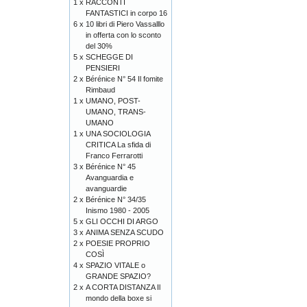
1 x
RACCONTI
FANTASTICI in corpo 16
6 x
10 libri di Piero Vassalllo
in offerta con lo sconto
del 30%
5 x
SCHEGGE DI
PENSIERI
2 x
Bérénice N° 54 Il fomite
Rimbaud
1 x
UMANO, POST-
UMANO, TRANS-
UMANO
1 x
UNA SOCIOLOGIA
CRITICA La sfida di
Franco Ferrarotti
3 x
Bérénice N° 45
Avanguardia e
avanguardie
2 x
Bérénice N° 34/35
Inismo 1980 - 2005
5 x
GLI OCCHI DI ARGO
3 x
ANIMA SENZA SCUDO
2 x
POESIE PROPRIO
COSÌ
4 x
SPAZIO VITALE o
GRANDE SPAZIO?
2 x
A CORTA DISTANZA Il
mondo della boxe si