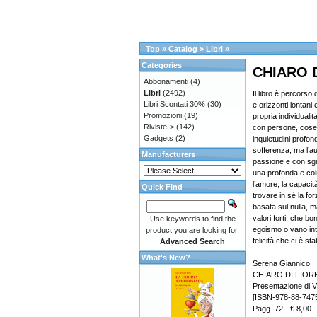
Top
»
Catalog
»
Libri
»
Categories
CHIARO 
Abbonamenti
(4)
Libri
(2492)
Il libro è percorso 
Libri Scontati 30%
(30)
e orizzonti lontani 
Promozioni
(19)
propria individuali
Riviste->
(142)
con persone, cose,
Gadgets
(2)
inquietudini profon
sofferenza, ma l’au
Manufacturers
passione e con sgu
una profonda e coi
l’amore, la capacità
Quick Find
trovare in sé la f
basata sul nulla, 
valori forti, che bo
Use keywords to find the
egoismo o vano in
product you are looking for.
felicità che ci è st
Advanced Search
What's New?
Serena Giannico
CHIARO DI FIOR
Presentazione di Vi
[ISBN-978-88-747
Pagg. 72 - € 8,00