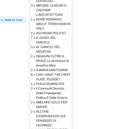
ODOROSO...
4 x
ABITARE LA MUSICA
CANTARE
L'ARCHITETTURA
1 x
SOME REMARKS
Add to Cart
ABOUT TERROSISM IN
ITALY
2 x
AGONISMI POLITICI
7 x
IL DONO DEL
DIAVOLO
3 x
AL GANCIO DEL
NEGRONI
2 x
INDAGINI OLTRE IL
REALE Le avventure di
Anselmo Masi
2 x
A MARIA SANTISSIMA
8 x
CAN I HAVE THE FIRST
SLIDE, PLEASE?
1 x
FUGA DA AMALTEA
2 x
Il Cinema Al Servizio
Della Propaganda,
Politica E Della Guerra
2 x
ABELARD SOLO PER
AMORE
2 x
ALCUNE
OSSERVAZIONI SUL
PENSIERO DI
LEOPARDI