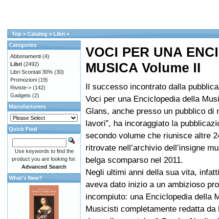
Top
»
Catalog
»
Libri
»
Categories
VOCI PER UNA ENC
Abbonamenti
(4)
MUSICA Volume II
Libri
(2492)
Libri Scontati 30%
(30)
Promozioni
(19)
Il successo incontrato dalla pubblica
Riviste->
(142)
Gadgets
(2)
Voci per una Enciclopedia della Musi
Manufacturers
Glans, anche presso un pubblico di n
lavori”, ha incoraggiato la pubblicaz
Quick Find
secondo volume che riunisce altre 2
ritrovate nell’archivio dell’insigne mu
Use keywords to find the
belga scomparso nel 2011.
product you are looking for.
Advanced Search
Negli ultimi anni della sua vita, infatti
What's New?
aveva dato inizio a un ambizioso pro
incompiuto: una Enciclopedia della 
Musicisti completamente redatta da l