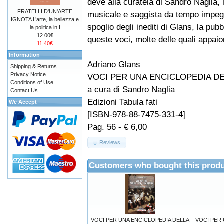
deve alla curatela di Sandro Naglia, 
FRATELLI D'UN'ARTE
musicale e saggista da tempo impeg
IGNOTA L’arte, la bellezza e
spoglio degli inediti di Glans, la pubb
la politica in I
12.00€
queste voci, molte delle quali appai
11.40€
Information
Adriano Glans
Shipping & Returns
Privacy Notice
VOCI PER UNA ENCICLOPEDIA DEL
Conditions of Use
a cura di Sandro Naglia
Contact Us
Edizioni Tabula fati
We Accept
[ISBN-978-88-7475-331-4]
Pag. 56 - € 6,00
Reviews
Customers who bought this produ
VOCI PER UNA ENCICLOPEDIA DELLA
VOCI PER