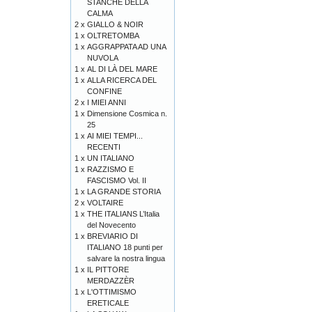
STANCHE DELLA
CALMA
2 x
GIALLO & NOIR
1 x
OLTRETOMBA
1 x
AGGRAPPATA AD UNA
NUVOLA
1 x
AL DI LÀ DEL MARE
1 x
ALLA RICERCA DEL
CONFINE
2 x
I MIEI ANNI
1 x
Dimensione Cosmica n.
25
1 x
AI MIEI TEMPI...
RECENTI
1 x
UN ITALIANO
1 x
RAZZISMO E
FASCISMO Vol. II
1 x
LA GRANDE STORIA
2 x
VOLTAIRE
1 x
THE ITALIANS L’Italia
del Novecento
1 x
BREVIARIO DI
ITALIANO 18 punti per
salvare la nostra lingua
1 x
IL PITTORE
MERDAZZÈR
1 x
L'OTTIMISMO
ERETICALE