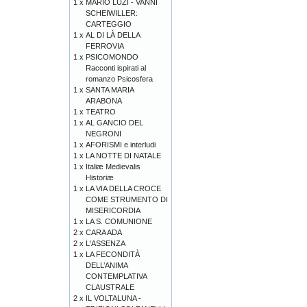
1 x
MARIO LUZI - VANNI
SCHEIWILLER:
CARTEGGIO
1 x
AL DI LÀ DELLA
FERROVIA
1 x
PSICOMONDO
Racconti ispirati al
romanzo Psicosfera
1 x
SANTA MARIA
ARABONA
1 x
TEATRO
1 x
AL GANCIO DEL
NEGRONI
1 x
AFORISMI e interludi
1 x
LA NOTTE DI NATALE
1 x
Italiæ Medievalis
Historiæ
1 x
LA VIA DELLA CROCE
COME STRUMENTO DI
MISERICORDIA
1 x
LA S. COMUNIONE
2 x
CARA ADA
2 x
L'ASSENZA
1 x
LA FECONDITÀ
DELL’ANIMA
CONTEMPLATIVA
CLAUSTRALE
2 x
IL VOLTALUNA -