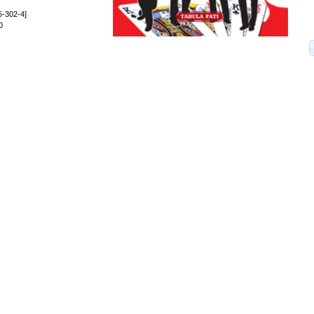
5-302-4]
0