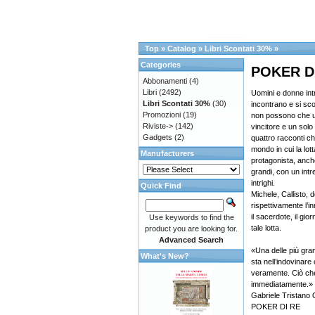
Top
»
Catalog
»
Libri Scontati 30%
»
Categories
POKER D
Abbonamenti
(4)
Libri
(2492)
Uomini e donne intr
Libri Scontati 30%
(30)
incontrano e si sco
Promozioni
(19)
non possono che us
Riviste->
(142)
vincitore e un solo
Gadgets
(2)
quattro racconti c
mondo in cui la lot
Manufacturers
protagonista, anche
grandi, con un intr
intrighi.
Quick Find
Michele, Callisto,
rispettivamente l’i
il sacerdote, il gio
Use keywords to find the
tale lotta.
product you are looking for.
Advanced Search
«Una delle più grand
What's New?
sta nell’indovinar
veramente. Ciò che 
immediatamente.» 
Gabriele Tristano
POKER DI RE