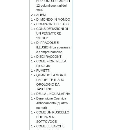
EDIZIONI SOLFANELLI
12 volumi scontati del
30%
2 x
ALIENI
1 x
DI MONDO IN MONDO
1 x
COMPAGNI DI CLASSE
1 x
CONSIDERAZIONI DI
UN PENSATORE
"NERO"
1 x
DI FRAGOLE E
ILLUSIONI La speranza
è sempre bambina
1 x
DIECI RACCONTI
1 x
COME FIORI NELLA
PIOGGIA
1 x
FUMETTI
1 x
QUANDO LA MORTE
PERDETTE IL SUO
OROLOGIO DA
TASCHINO
1 x
DELLA LINGUA LATINA
1 x
Dimensione Cosmica
Abbonamento (quattro
numeri)
1 x
COME UN RUSCELLO
CHE PARLA
SOTTOVOCE
1 x
COME LE BARCHE