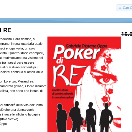
Cart C
I RE
15.
ecciano il loro destino, si
ntrano, in una lotta dalla quale
cire, ogni volta, un solo
 vinto. Quattro storie esemplari,
he testimoniano una visione del
ta tra i sessi pare essere
 al di là di avvenimenti più
ecciarsi continuo di ambizioni e
 don Lorenzo, Pierandrea,
nnamorato geloso, il ladro d’amore,
rnalista, non sono che ipotesi di
i difficoltà della vita dell’uomo
e ciò che una donna vuole
invece lei rifiuta lo fa capire
(Italo Svevo)
 Oppo