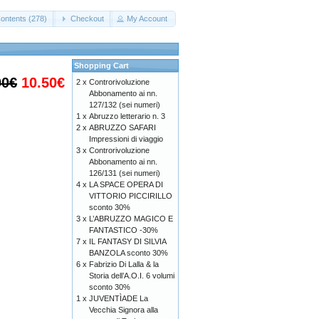
ontents (278)
Checkout
My Account
Shopping Cart
00€
10.50€
2 x
Controrivoluzione
Abbonamento ai nn.
127/132 (sei numeri)
1 x
Abruzzo letterario n. 3
2 x
ABRUZZO SAFARI
Impressioni di viaggio
3 x
Controrivoluzione
Abbonamento ai nn.
126/131 (sei numeri)
4 x
LA SPACE OPERA DI
VITTORIO PICCIRILLO
sconto 30%
3 x
L’ABRUZZO MAGICO E
FANTASTICO -30%
7 x
IL FANTASY DI SILVIA
BANZOLA sconto 30%
6 x
Fabrizio Di Lalla & la
Storia dell’A.O.I. 6 volumi
sconto 30%
1 x
JUVENTÌADE La
Vecchia Signora alla