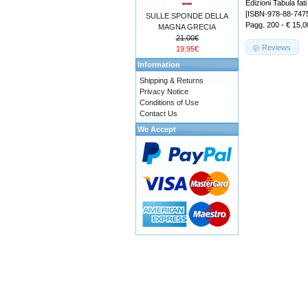
Edizioni Tabula fati
[ISBN-978-88-747
SULLE SPONDE DELLA
Pagg. 200 - € 15,0
MAGNA GRECIA
21.00€
Reviews
19.95€
Information
Shipping & Returns
Privacy Notice
Conditions of Use
Contact Us
We Accept