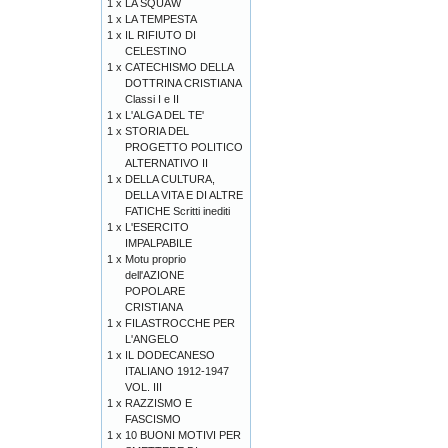
1 x
LA SQUAW
1 x
LA TEMPESTA
1 x
IL RIFIUTO DI
CELESTINO
1 x
CATECHISMO DELLA
DOTTRINA CRISTIANA
Classi I e II
1 x
L'ALGA DEL TE'
1 x
STORIA DEL
PROGETTO POLITICO
ALTERNATIVO II
1 x
DELLA CULTURA,
DELLA VITA E DI ALTRE
FATICHE Scritti inediti
1 x
L'ESERCITO
IMPALPABILE
1 x
Motu proprio
dell'AZIONE
POPOLARE
CRISTIANA
1 x
FILASTROCCHE PER
L'ANGELO
1 x
IL DODECANESO
ITALIANO 1912-1947
VOL. III
1 x
RAZZISMO E
FASCISMO
1 x
10 BUONI MOTIVI PER