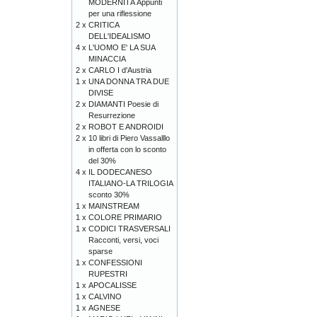
MODERNITÀ Appunti
per una riflessione
2 x
CRITICA
DELL'IDEALISMO
4 x
L'UOMO E' LA SUA
MINACCIA
2 x
CARLO I d'Austria
1 x
UNA DONNA TRA DUE
DIVISE
2 x
DIAMANTI Poesie di
Resurrezione
2 x
ROBOT E ANDROIDI
2 x
10 libri di Piero Vassalllo
in offerta con lo sconto
del 30%
4 x
IL DODECANESO
ITALIANO-LA TRILOGIA
sconto 30%
1 x
MAINSTREAM
1 x
COLORE PRIMARIO
1 x
CODICI TRASVERSALI
Racconti, versi, voci
sparse
1 x
CONFESSIONI
RUPESTRI
1 x
APOCALISSE
1 x
CALVINO
1 x
AGNESE