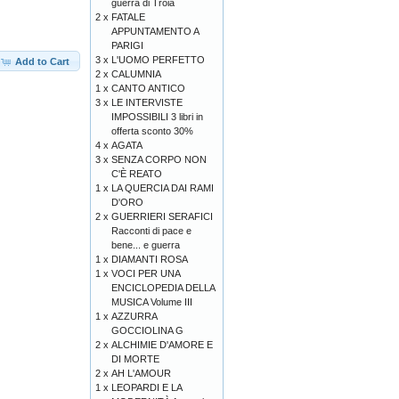
guerra di Troia
2 x
FATALE
APPUNTAMENTO A
PARIGI
3 x
L'UOMO PERFETTO
Add to Cart
2 x
CALUMNIA
1 x
CANTO ANTICO
3 x
LE INTERVISTE
IMPOSSIBILI 3 libri in
offerta sconto 30%
4 x
AGATA
3 x
SENZA CORPO NON
C'È REATO
1 x
LA QUERCIA DAI RAMI
D'ORO
2 x
GUERRIERI SERAFICI
Racconti di pace e
bene... e guerra
1 x
DIAMANTI ROSA
1 x
VOCI PER UNA
ENCICLOPEDIA DELLA
MUSICA Volume III
1 x
AZZURRA
GOCCIOLINA G
2 x
ALCHIMIE D'AMORE E
DI MORTE
2 x
AH L'AMOUR
1 x
LEOPARDI E LA