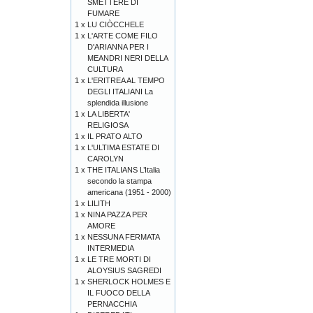
SMETTERE DI
FUMARE
1 x
LU CIÒCCHELE
1 x
L'ARTE COME FILO
D'ARIANNA PER I
MEANDRI NERI DELLA
CULTURA
1 x
L'ERITREA AL TEMPO
DEGLI ITALIANI La
splendida illusione
1 x
LA LIBERTA'
RELIGIOSA
1 x
IL PRATO ALTO
1 x
L'ULTIMA ESTATE DI
CAROLYN
1 x
THE ITALIANS L’Italia
secondo la stampa
americana (1951 - 2000)
1 x
LILITH
1 x
NINA PAZZA PER
AMORE
1 x
NESSUNA FERMATA
INTERMEDIA
1 x
LE TRE MORTI DI
ALOYSIUS SAGREDI
1 x
SHERLOCK HOLMES E
IL FUOCO DELLA
PERNACCHIA