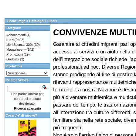
Home Page
»
Catalogo
»
Libri
»
Categorie
CONVIVENZE MULTI
Abbonamenti
(4)
Libri
(2492)
Garantire ai cittadini migranti pari op
Libri Scontati 30%
(30)
Magazines->
(142)
accesso ai servizi e un aiuto nella dif
Promozioni
(19)
dell’integrazione sociale richiede l’ap
Gadgets
(2)
professionali ad hoc. Diverse Regioni 
Produttori
stanno prodigando al fine di gestire 
Ricerca Veloce
rilevanti rappresentanze multietniche
territorio. La nostra Nazione è dest
Usa parole chiave per
più a diventare multietnica e multicul
cercare il prodotto
desiderato.
passare del tempo, le trasformazion
Ricerca avanzata
all’interazione tra culture differenti, 
Cosa c'e' di nuovo?
familiare sia nella rete sociale, div
più frequenti.
Non è solo l’arrivo fisico di persone