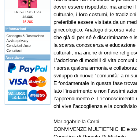
dover essere rispettato, ma anche il
FALSO POSITIVO
culturale, i loro costumi, le tradizio
16.00€
preferibile essere visitata da un m
15.20€
ginecologico. Analogo discorso vale pe
Informazioni
Consegna & Restituzione
che già di per sé è discriminante e i
Avviso privacy
la scarsa conoscenza e educazione all’
Condizioni d'uso
Contattaci
culturali, ma anche di ordine religios
Accettiamo
L’adozione di modelli di vita comuni 
risorsa qualora armonia e collaboraz
sviluppo di nuove “comunità” a misu
È fondamentale in questa fase trovare
lato l’inserimento e non l’assimilazio
l’apprendimento e il riconoscimento ri
chi vive l’accoglienza e la condivisio
Mariagabriella Corbi
CONVIVENZE MULTIETNICHE e sottra
Copertina di Romolo Di Michele