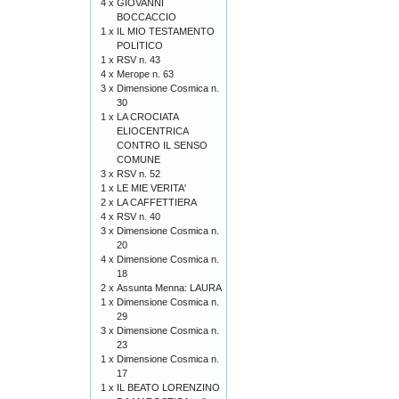
4 x
GIOVANNI
BOCCACCIO
1 x
IL MIO TESTAMENTO
POLITICO
1 x
RSV n. 43
4 x
Merope n. 63
3 x
Dimensione Cosmica n.
30
1 x
LA CROCIATA
ELIOCENTRICA
CONTRO IL SENSO
COMUNE
3 x
RSV n. 52
1 x
LE MIE VERITA'
2 x
LA CAFFETTIERA
4 x
RSV n. 40
3 x
Dimensione Cosmica n.
20
4 x
Dimensione Cosmica n.
18
2 x
Assunta Menna: LAURA
1 x
Dimensione Cosmica n.
29
3 x
Dimensione Cosmica n.
23
1 x
Dimensione Cosmica n.
17
1 x
IL BEATO LORENZINO