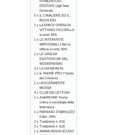
POMERIGGIO
D'ESTATE (agli Stati
Generali)
5 x
IL CAVALIERE ED IL
BUON DIO
1 x
LA SPACE OPERA DI
VITTORIO PICCIRILLO
sconto 30%
1 x
LE INTERVISTE
IMPOSSIBILI 3 libri in
offerta sconto 30%
1 x
LE ORIGINI
ESOTERICHE DEL
MODERNISMO
3 x
LA VIA INFINITA
1 x
IL PADRE PRO Il Santo
dei Cristeros
1 x
LEGGERMENTE
MOSSA
4 x
CLUB DEI LETTORI
1 x
A MARGINE Teoria
critica e sociologia della
letteratura
1 x
PARNASO D'ABRUZZO
6 libri -30%
2 x
Tradizione n. 616
3 x
Tradizione n. 618
1 x
ANIMA SENZA SCUDO