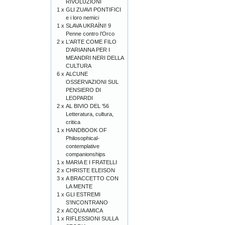
RIVOLUZIONI
1 x
GLI ZUAVI PONTIFICI
e i loro nemici
1 x
SLAVA UKRAÏNI! 9
Penne contro l’Orco
2 x
L'ARTE COME FILO
D'ARIANNA PER I
MEANDRI NERI DELLA
CULTURA
6 x
ALCUNE
OSSERVAZIONI SUL
PENSIERO DI
LEOPARDI
2 x
AL BIVIO DEL '56
Letteratura, cultura,
critica
1 x
HANDBOOK OF
Philosophical-
contemplative
companionships
1 x
MARIA E I FRATELLI
2 x
CHRISTE ELEISON
3 x
A BRACCETTO CON
LA MENTE
1 x
GLI ESTREMI
S'INCONTRANO
2 x
ACQUA AMICA
1 x
RIFLESSIONI SULLA