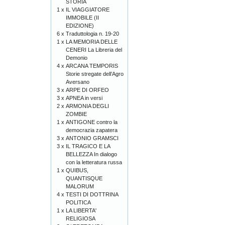
STORIA
1 x
IL VIAGGIATORE
IMMOBILE (II
EDIZIONE)
6 x
Traduttologia n. 19-20
1 x
LA MEMORIA DELLE
CENERI La Libreria del
Demonio
4 x
ARCANA TEMPORIS
Storie stregate dell’Agro
Aversano
3 x
ARPE DI ORFEO
3 x
APNEA in versi
2 x
ARMONIA DEGLI
ZOMBIE
1 x
ANTIGONE contro la
democrazia zapatera
3 x
ANTONIO GRAMSCI
3 x
IL TRAGICO E LA
BELLEZZA In dialogo
con la letteratura russa
1 x
QUIBUS,
QUANTISQUE
MALORUM
4 x
TESTI DI DOTTRINA
POLITICA
1 x
LA LIBERTA'
RELIGIOSA