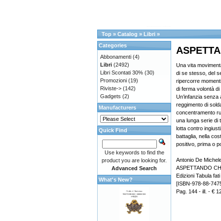
Top
»
Catalog
»
Libri
»
Categories
ASPETTA
Abbonamenti
(4)
Libri
(2492)
Una vita moviment
Libri Scontati 30%
(30)
di se stesso, del s
Promozioni
(19)
ripercorre momenti
Riviste->
(142)
di ferma volontà di 
Gadgets
(2)
Un’infanzia senza a
reggimento di solda
Manufacturers
concentramento russo
una lunga serie di t
lotta contro ingiust
Quick Find
battaglia, nella co
positivo, prima o p
Use keywords to find the
Antonio De Michel
product you are looking for.
ASPETTANDO CHE
Advanced Search
Edizioni Tabula fati
What's New?
[ISBN-978-88-747
Pag. 144 - ill. - € 1