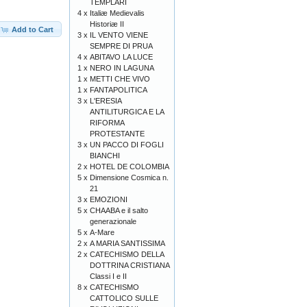
TEMPLARI
4 x
Italiæ Medievalis
Historiæ II
Add to Cart
3 x
IL VENTO VIENE
SEMPRE DI PRUA
4 x
ABITAVO LA LUCE
1 x
NERO IN LAGUNA
1 x
METTI CHE VIVO
1 x
FANTAPOLITICA
3 x
L'ERESIA
ANTILITURGICA E LA
RIFORMA
PROTESTANTE
3 x
UN PACCO DI FOGLI
BIANCHI
2 x
HOTEL DE COLOMBIA
5 x
Dimensione Cosmica n.
21
3 x
EMOZIONI
5 x
CHAABA e il salto
generazionale
5 x
A-Mare
2 x
A MARIA SANTISSIMA
2 x
CATECHISMO DELLA
DOTTRINA CRISTIANA
Classi I e II
8 x
CATECHISMO
CATTOLICO SULLE