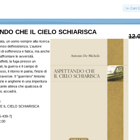
Cart C
NDO CHE IL CIELO SCHIARISCA
12.
ata, un uomo sempre alla ricerca
enso dell’esistenza. L’autore
 di sofferenza e fatica, ma anche
affrontare le avversità.
ffetti, la fuga presso un
ti, la guerra e il campo di
, il ritorno in patria, l’inizio di
raversie. Il “guerriero” Antonio
izie e angherie in una imperitura
stante attesa che qualcosa di
oi, accadrà.
e
 IL CIELO SCHIARISCA
5-439-7]
2,00