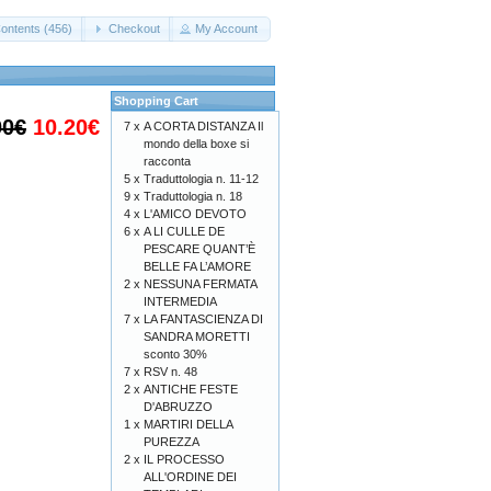
ontents (456)
Checkout
My Account
Shopping Cart
00€
10.20€
7 x
A CORTA DISTANZA Il
mondo della boxe si
racconta
5 x
Traduttologia n. 11-12
9 x
Traduttologia n. 18
4 x
L'AMICO DEVOTO
6 x
A LI CULLE DE
PESCARE QUANT’È
BELLE FA L’AMORE
2 x
NESSUNA FERMATA
INTERMEDIA
7 x
LA FANTASCIENZA DI
SANDRA MORETTI
sconto 30%
7 x
RSV n. 48
2 x
ANTICHE FESTE
D'ABRUZZO
1 x
MARTIRI DELLA
PUREZZA
2 x
IL PROCESSO
ALL'ORDINE DEI