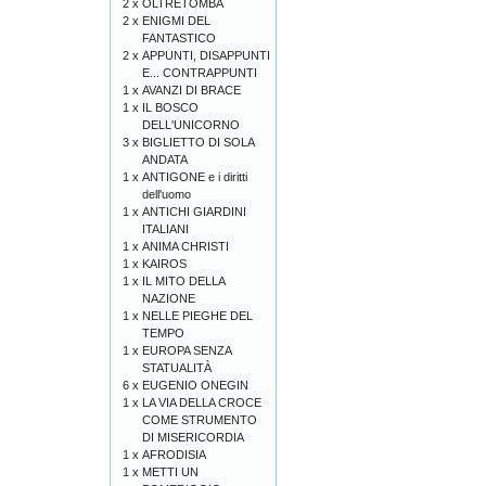
2 x
OLTRETOMBA
2 x
ENIGMI DEL
FANTASTICO
2 x
APPUNTI, DISAPPUNTI
E... CONTRAPPUNTI
1 x
AVANZI DI BRACE
1 x
IL BOSCO
DELL'UNICORNO
3 x
BIGLIETTO DI SOLA
ANDATA
1 x
ANTIGONE e i diritti
dell'uomo
1 x
ANTICHI GIARDINI
ITALIANI
1 x
ANIMA CHRISTI
1 x
KAIROS
1 x
IL MITO DELLA
NAZIONE
1 x
NELLE PIEGHE DEL
TEMPO
1 x
EUROPA SENZA
STATUALITÀ
6 x
EUGENIO ONEGIN
1 x
LA VIA DELLA CROCE
COME STRUMENTO
DI MISERICORDIA
1 x
AFRODISIA
1 x
METTI UN