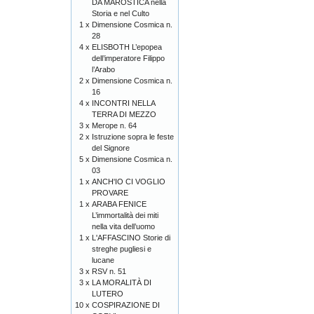
DA MAROSTICA nella
Storia e nel Culto
1 x
Dimensione Cosmica n.
28
4 x
ELISBOTH L’epopea
dell’imperatore Filippo
l’Arabo
2 x
Dimensione Cosmica n.
16
4 x
INCONTRI NELLA
TERRA DI MEZZO
3 x
Merope n. 64
2 x
Istruzione sopra le feste
del Signore
5 x
Dimensione Cosmica n.
03
1 x
ANCH'IO CI VOGLIO
PROVARE
1 x
ARABA FENICE
L’immortalità dei miti
nella vita dell’uomo
1 x
L'AFFASCINO Storie di
streghe pugliesi e
lucane
3 x
RSV n. 51
3 x
LA MORALITÀ DI
LUTERO
10 x
COSPIRAZIONE DI