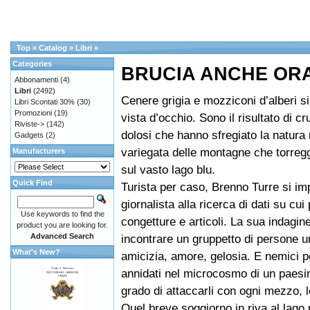
Top
»
Catalog
»
Libri
»
Categories
BRUCIA ANCHE OR
Abbonamenti
(4)
Libri
(2492)
Cenere grigia e mozziconi d’alberi s
Libri Scontati 30%
(30)
Promozioni
(19)
vista d’occhio. Sono il risultato di cr
Riviste->
(142)
dolosi che hanno sfregiato la natura 
Gadgets
(2)
variegata delle montagne che torreg
Manufacturers
sul vasto lago blu.
Quick Find
Turista per caso, Brenno Turre si im
giornalista alla ricerca di dati su cui
Use keywords to find the
congetture e articoli. La sua indagine
product you are looking for.
Advanced Search
incontrare un gruppetto di persone u
What's New?
amicizia, amore, gelosia. E nemici p
annidati nel microcosmo di un paesino
grado di attaccarli con ogni mezzo, le
Quel breve soggiorno in riva al lago 