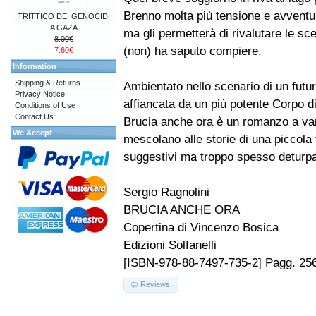
Brenno molta più tensione e avventu
TRITTICO DEI GENOCIDI
A GAZA
ma gli permetterà di rivalutare le sce
8.00€
(non) ha saputo compiere.
7.60€
Information
Shipping & Returns
Ambientato nello scenario di un futu
Privacy Notice
affiancata da un più potente Corpo di P
Conditions of Use
Contact Us
Brucia anche ora è un romanzo a varie
We Accept
mescolano alle storie di una piccola 
suggestivi ma troppo spesso deturpati
Sergio Ragnolini
BRUCIA ANCHE ORA
Copertina di Vincenzo Bosica
Edizioni Solfanelli
[ISBN-978-88-7497-735-2] Pagg. 256
Reviews