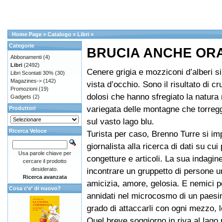
Home Page
»
Catalogo
»
Libri
»
Categorie
BRUCIA ANCHE OR
Abbonamenti
(4)
Libri
(2492)
Cenere grigia e mozziconi d’alberi s
Libri Scontati 30%
(30)
Magazines->
(142)
vista d’occhio. Sono il risultato di cr
Promozioni
(19)
dolosi che hanno sfregiato la natura 
Gadgets
(2)
variegata delle montagne che torreg
Produttori
sul vasto lago blu.
Ricerca Veloce
Turista per caso, Brenno Turre si im
giornalista alla ricerca di dati su cui
Usa parole chiave per
congetture e articoli. La sua indagine
cercare il prodotto
desiderato.
incontrare un gruppetto di persone u
Ricerca avanzata
amicizia, amore, gelosia. E nemici p
Cosa c'e' di nuovo?
annidati nel microcosmo di un paesino
grado di attaccarli con ogni mezzo, le
Quel breve soggiorno in riva al lago 