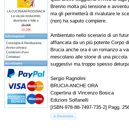
Brenno molta più tensione e avventu
LA CUCINA AFRODISIACA
ma gli permetterà di rivalutare le sce
La via più seducente,
(non) ha saputo compiere.
divertente e folle a
15.00€
14.25€
Ambientato nello scenario di un futu
Informazioni
affiancata da un più potente Corpo di P
Consegna & Restituzione
Avviso privacy
Brucia anche ora è un romanzo a varie
Condizioni d'uso
mescolano alle storie di una piccola 
Contattaci
suggestivi ma troppo spesso deturpati
Accettiamo
Sergio Ragnolini
BRUCIA ANCHE ORA
Copertina di Vincenzo Bosica
Edizioni Solfanelli
[ISBN-978-88-7497-735-2] Pagg. 256
Recensioni