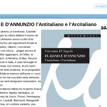
Cart C
 D'ANNUNZIO l'Antitaliano e l'Arcitaliano
10
 almeno un trentennio, Gabriele
er la cultura italiana il mostro da
o Arbasino aveva scritto di lui:
a fra i più ingombranti di tutte le
 i paesi, vilipeso, conculcato,
o con stizza… peggio ancora di
bbe aggiungere, di Céline, di
ach, di Mishima, di Bloy. Nessun
solo in Italia, è stato bersaglio di
riae così estesa, di uno sport
e tanto praticato, di un pregiudizio
l’oblio le imprese dell’uomo e i versi
 ha mai suscitato tante inimicizie,
o tanti denigratori sistematici», ha
se.
ncialismo italiota ha ricoperto di lava
istica, bigotta, ideologica, un
mirato da Joyce, Proust, Hemingway,
s, Landolfi, Bianciardi, Manganelli.
risia, un cordone sanitario, una