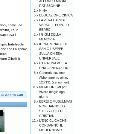
ALFONSO MARIA
RATISBONNE
1 x
NINA
5 x
EDUCAZIONE CINICA
7 x
LA VERA CARITA'
VERSO IL POPOLO
ezioni, come Leo
EBREO
’altro, il suo
2 x
I GIGLI DELLA
ssaporava i
MEMORIA
4 x
IL PATRONATO DI
pito fratellevole,
SAN GIUSEPPE
, che con La spirale
SULLA CHIESA
irica
UNIVERSALE
tro Gibellini)
4 x
C'ERA UNA VOLTA
UNA GENERAZIONE
6 x
Controrivoluzione
Abbonamento ai nn.
126/131 (sei numeri)
11 x
600 AFORISMI per
vivere meglio ogni
Add to Cart
giorno
8 x
EBREI E MUSULMANI
NON HANNO LO
STESSO DIO DEI
CRISTIANI
12 x
L'ENCICLICA CHE
CONDANNO' IL
MODERNISMO