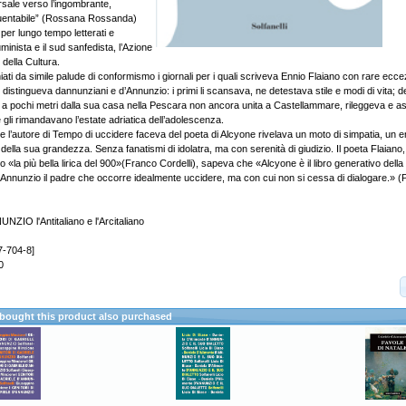
rsale verso l’ingombrante,
requentabile” (Rossana Rossanda)
per lungo tempo letterati e
luminista e il sud sanfedista, l’Azione
 della Cultura.
ati da simile palude di conformismo i giornali per i quali scriveva Ennio Flaiano con rare ecc
distingueva dannunziani e d’Annunzio: i primi li scansava, ne detestava stile e modi di vita; dell
 pochi metri dalla sua casa nella Pescara non ancora unita a Castellammare, rileggeva e a
e gli rimandavano l’estate adriatica dell’adolescenza.
e l’autore di Tempo di uccidere faceva del poeta di Alcyone rivelava un moto di simpatia, un em
ella sua grandezza. Senza fanatismi di idolatra, ma con serenità di giudizio. Il poeta Flaiano
to «la più bella lirica del 900»(Franco Cordelli), sapeva che «Alcyone è il libro generativo della l
nnunzio il padre che occorre idealmente uccidere, ma con cui non si cessa di dialogare.» (Pie
IO l'Antitaliano e l'Arcitaliano
7-704-8]
0
ought this product also purchased