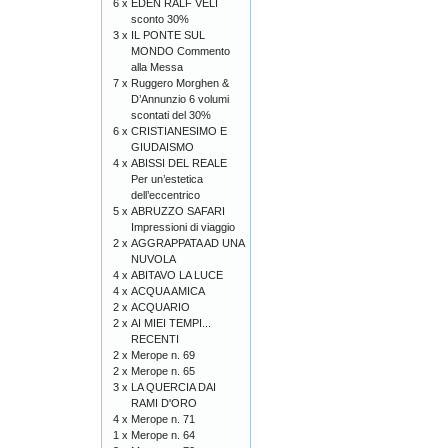
6 x
EDEN RALF VELI
sconto 30%
3 x
IL PONTE SUL
MONDO Commento
alla Messa
7 x
Ruggero Morghen &
D’Annunzio 6 volumi
scontati del 30%
6 x
CRISTIANESIMO E
GIUDAISMO
4 x
ABISSI DEL REALE
Per un’estetica
dell’eccentrico
5 x
ABRUZZO SAFARI
Impressioni di viaggio
2 x
AGGRAPPATA AD UNA
NUVOLA
4 x
ABITAVO LA LUCE
4 x
ACQUA AMICA
2 x
ACQUARIO
2 x
AI MIEI TEMPI...
RECENTI
2 x
Merope n. 69
2 x
Merope n. 65
3 x
LA QUERCIA DAI
RAMI D'ORO
4 x
Merope n. 71
1 x
Merope n. 64