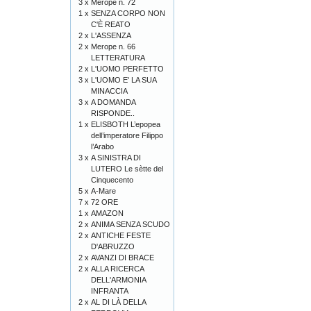
3 x
Merope n. 72
1 x
SENZA CORPO NON
C'È REATO
2 x
L'ASSENZA
2 x
Merope n. 66
LETTERATURA
2 x
L'UOMO PERFETTO
3 x
L'UOMO E' LA SUA
MINACCIA
3 x
A DOMANDA
RISPONDE..
1 x
ELISBOTH L’epopea
dell’imperatore Filippo
l’Arabo
3 x
A SINISTRA DI
LUTERO Le sètte del
Cinquecento
5 x
A-Mare
7 x
72 ORE
1 x
AMAZON
2 x
ANIMA SENZA SCUDO
2 x
ANTICHE FESTE
D'ABRUZZO
2 x
AVANZI DI BRACE
2 x
ALLA RICERCA
DELL'ARMONIA
INFRANTA
2 x
AL DI LÀ DELLA