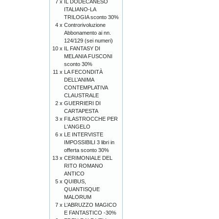
7 x
IL DODECANESO
ITALIANO-LA
TRILOGIA sconto 30%
4 x
Controrivoluzione
Abbonamento ai nn.
124/129 (sei numeri)
10 x
IL FANTASY DI
MELANIA FUSCONI
sconto 30%
11 x
LA FECONDITÀ
DELL’ANIMA
CONTEMPLATIVA
CLAUSTRALE
2 x
GUERRIERI DI
CARTAPESTA
3 x
FILASTROCCHE PER
L'ANGELO
6 x
LE INTERVISTE
IMPOSSIBILI 3 libri in
offerta sconto 30%
13 x
CERIMONIALE DEL
RITO ROMANO
ANTICO
5 x
QUIBUS,
QUANTISQUE
MALORUM
7 x
L’ABRUZZO MAGICO
E FANTASTICO -30%