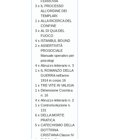
FERROVIA
3 x
IL PROCESSO
ALL'ORDINE DEI
TEMPLARI
1 x
ALLA RICERCA DEL
CONFINE
3 x
AL DI QUA DEL
FUOCO
4 x
ISTANBUL BOUND
2 x
ASSERTIVITÀ
PROSOCIALE
Manuale operativo per
psicologi
4 x
Abruzzo letterario n. 3
1 x
IL ROMANZO DELLA
GUERRA nell'anno
1914 in corpo 16
1 x
TRE VITE IN VALIGIA
1 x
Dimensione Cosmica
n. 16
4 x
Abruzzo letterario n. 2
1 x
Controrivoluzione n.
131
6 x
DELLA MORTE
PRATICA
5 x
CATECHISMO DELLA
DOTTRINA
CRISTIANA Classe IV