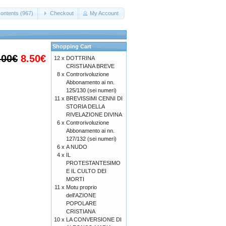
ontents (967)
Checkout
My Account
Shopping Cart
.00€
8.50€
12 x
DOTTRINA
CRISTIANA BREVE
8 x
Controrivoluzione
Abbonamento ai nn.
125/130 (sei numeri)
11 x
BREVISSIMI CENNI DI
STORIA DELLA
RIVELAZIONE DIVINA
6 x
Controrivoluzione
Abbonamento ai nn.
127/132 (sei numeri)
6 x
A NUDO
4 x
IL
PROTESTANTESIMO
E IL CULTO DEI
MORTI
11 x
Motu proprio
dell'AZIONE
POPOLARE
CRISTIANA
10 x
LA CONVERSIONE DI