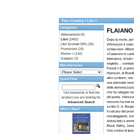
Top
»
Catalog
»
Libri
»
Categories
FLAIANO E
Abbonamenti
(4)
Libri
(2492)
Dopo la morte, per
Libri Scontati 30%
(30)
d’Annunzio è stato p
Promozioni
(19)
schiacciare. Albert
Riviste->
(142)
«Cadavere in cantin
Gadgets
(2)
letterature, di tutti
negletto… vomitat
Manufacturers
Pound.» E, si potre
Hamsum, di Brasill
altro scrittore, non 
Quick Find
una damnatio memo
della demonizzazion
che ha relegato nel
Use keywords to find the
del poeta. «Nessuno
product you are looking for.
nessuno ha mai avut
Advanced Search
scritto G. A. Borge
What's New?
Il vulcano del provi
moraleggiante, snob
artista letto e am
Musil, Valéry, Jame
Una cortina di ipoc