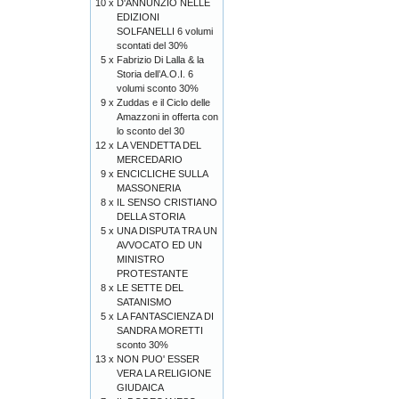
10 x
D'ANNUNZIO NELLE
EDIZIONI
SOLFANELLI 6 volumi
scontati del 30%
5 x
Fabrizio Di Lalla & la
Storia dell’A.O.I. 6
volumi sconto 30%
9 x
Zuddas e il Ciclo delle
Amazzoni in offerta con
lo sconto del 30
12 x
LA VENDETTA DEL
MERCEDARIO
9 x
ENCICLICHE SULLA
MASSONERIA
8 x
IL SENSO CRISTIANO
DELLA STORIA
5 x
UNA DISPUTA TRA UN
AVVOCATO ED UN
MINISTRO
PROTESTANTE
8 x
LE SETTE DEL
SATANISMO
5 x
LA FANTASCIENZA DI
SANDRA MORETTI
sconto 30%
13 x
NON PUO' ESSER
VERA LA RELIGIONE
GIUDAICA