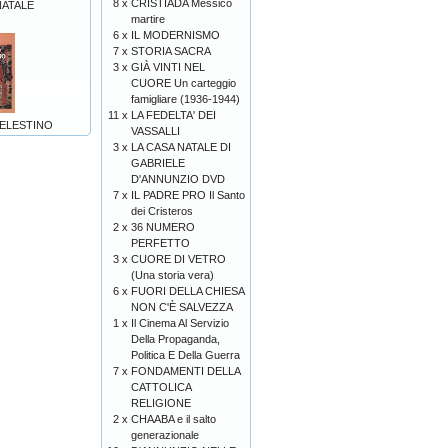
8 x
CRISTIADA Messico
NATALE
martire
6 x
IL MODERNISMO
7 x
STORIA SACRA
3 x
GIÀ VINTI NEL
CUORE Un carteggio
famigliare (1936-1944)
11 x
LA FEDELTA' DEI
CELESTINO
VASSALLI
3 x
LA CASA NATALE DI
GABRIELE
D'ANNUNZIO DVD
7 x
IL PADRE PRO Il Santo
dei Cristeros
2 x
36 NUMERO
PERFETTO
3 x
CUORE DI VETRO
(Una storia vera)
6 x
FUORI DELLA CHIESA
NON C'È SALVEZZA
1 x
Il Cinema Al Servizio
Della Propaganda,
Politica E Della Guerra
7 x
FONDAMENTI DELLA
CATTOLICA
RELIGIONE
2 x
CHAABA e il salto
generazionale