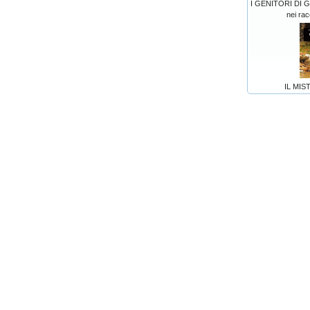
I GENITORI DI 
nei racc
IL MI