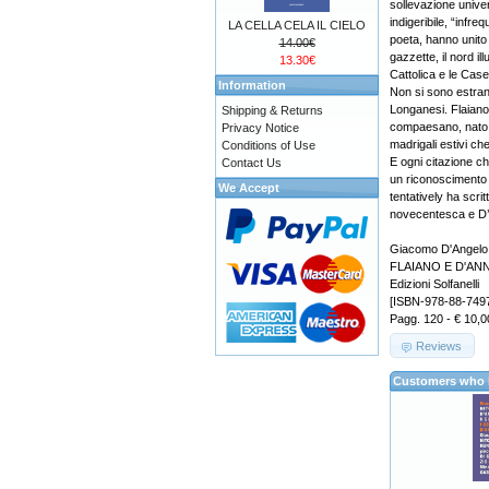
sollevazione unive
indigeribile, “inf
LA CELLA CELA IL CIELO
poeta, hanno unito 
14.00€
gazzette, il nord il
13.30€
Cattolica e le Case
Information
Non si sono estrani
Longanesi. Flaiano 
Shipping & Returns
compaesano, nato a
Privacy Notice
madrigali estivi ch
Conditions of Use
E ogni citazione ch
Contact Us
un riconoscimento d
We Accept
tentatively ha scrit
novecentesca e D’A
Giacomo D'Angelo
FLAIANO E D'ANNUNZ
Edizioni Solfanelli
[ISBN-978-88-749
Pagg. 120 - € 10,0
Reviews
Customers who b