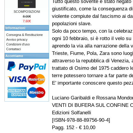
Tutto questo sovente è stato negato
giustificato, come la conseguenza di
SCOMPOSIZIONI
violente compiute dal fascismo ai da
8.00€
7.60€
popolazioni slave.
Informazioni
Solo da poco tempo, con la celebrazi
Consegna & Restituzione
ogni 10 febbraio, si è rotto il velo 
Avviso privacy
Condizioni d'uso
aprendo la via alla narrazione della v
Contattaci
Trieste, Fiume, Pola, Zara sono luogh
Accettiamo
attraverso la repubblica di Venezia, al
trattato di Osimo del 1975 caddero l
terre potessero tornare a far parte del
E’ importante conoscere questo pezzo 
Luciano Garibaldi e Rossana Mondo
VENTI DI BUFERA SUL CONFINE 
Edizioni Solfanelli
[ISBN-978-88-89756-90-4]
Pagg. 152 - € 10,00