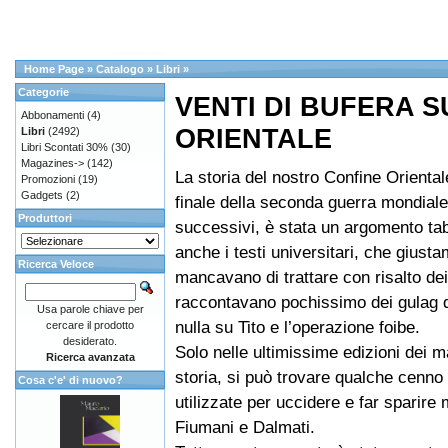
Home Page
»
Catalogo
»
Libri
»
Categorie
VENTI DI BUFERA 
Abbonamenti
(4)
ORIENTALE
Libri
(2492)
Libri Scontati 30%
(30)
Magazines->
(142)
La storia del nostro Confine Oriental
Promozioni
(19)
Gadgets
(2)
finale della seconda guerra mondiale
Produttori
successivi, è stata un argomento tab
anche i testi universitari, che giust
Ricerca Veloce
mancavano di trattare con risalto dei
raccontavano pochissimo dei gulag d
Usa parole chiave per
nulla su Tito e l’operazione foibe.
cercare il prodotto
desiderato.
Solo nelle ultimissime edizioni dei m
Ricerca avanzata
storia, si può trovare qualche cenno 
Cosa c'e' di nuovo?
utilizzate per uccidere e far sparire m
Fiumani e Dalmati.