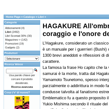
Home Page
»
Catalogo
»
Libri
»
Categorie
HAGAKURE All'ombra 
Abbonamenti
(4)
coraggio e l'onore d
Libri
(2492)
Libri Scontati 30%
(30)
Magazines->
(142)
L’Hagakure, considerato un classico
Promozioni
(19)
Gadgets
(2)
è un manuale per i guerrieri (Bushi
Produttori
1300 brevi aneddoti e riflessioni di d
carattere.
Ricerca Veloce
La famosa la frase Ho capito che la 
samurai è la morte, tratta dal Hagak
Usa parole chiave per
Yamamoto Tsunetomo, spesso interp
cercare il prodotto
desiderato.
parzialmente o addirittura in modo f
Ricerca avanzata
condusse talvolta al fanatismo estr
Cosa c'e' di nuovo?
Emblematico fu a questo proposito il 
Yukio Mishima secondo il rituale del 