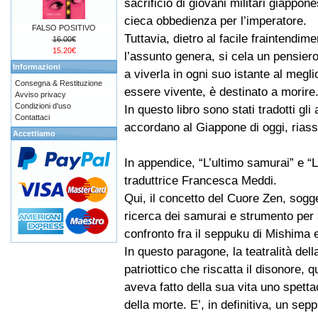
sacrificio di giovani militari giappones
cieca obbedienza per l’imperatore.
FALSO POSITIVO
Tuttavia, dietro al facile fraintendim
16.00€
15.20€
l’assunto genera, si cela un pensiero
Informazioni
a viverla in ogni suo istante al megl
Consegna & Restituzione
essere vivente, è destinato a morire
Avviso privacy
Condizioni d'uso
In questo libro sono stati tradotti gli 
Contattaci
accordano al Giappone di oggi, riass
Accettiamo
In appendice, “L’ultimo samurai” e “L
traduttrice Francesca Meddi.
Qui, il concetto del Cuore Zen, sogge
ricerca dei samurai e strumento per 
confronto fra il seppuku di Mishima 
In questo paragone, la teatralità del
patriottico che riscatta il disonore,
aveva fatto della sua vita uno spetta
della morte. E’, in definitiva, un se