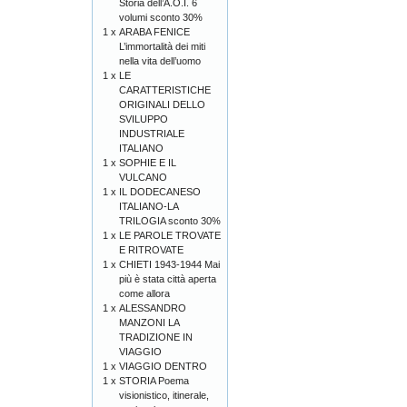
Storia dell’A.O.I. 6
volumi sconto 30%
1 x
ARABA FENICE
L’immortalità dei miti
nella vita dell’uomo
1 x
LE
CARATTERISTICHE
ORIGINALI DELLO
SVILUPPO
INDUSTRIALE
ITALIANO
1 x
SOPHIE E IL
VULCANO
1 x
IL DODECANESO
ITALIANO-LA
TRILOGIA sconto 30%
1 x
LE PAROLE TROVATE
E RITROVATE
1 x
CHIETI 1943-1944 Mai
più è stata città aperta
come allora
1 x
ALESSANDRO
MANZONI LA
TRADIZIONE IN
VIAGGIO
1 x
VIAGGIO DENTRO
1 x
STORIA Poema
visionistico, itinerale,