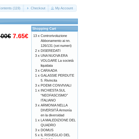
Contents (119)
Checkout
My Account
Shopping Cart
.00€
7.65€
13 x
Controrivoluzione
Abbonamento ai nn.
126/131 (sei numeri)
2 x
DISEREDATI
3 x
UNA NUOVA ERA
VOLGARE La società
liquidata
3 x
CARA ADA
1 x
GALASSIE PERDUTE
5. Rivincita
3 x
POEMI CONVIVIALI
1 x
INCHIESTA SUL
“NEOFASCISMO”
ITALIANO
3 x
ARMONIA NELLA
DIVERSITÀ Armonía
en la diversidad
1 x
LA MALEDIZIONE DEL
QUADRO
3 x
DOMUS
5 x
IL RISVEGLIO DEL