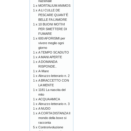
nazionale
1 x
MORTALIUM ANIMOS
1 x
A LI CULLE DE
PESCARE QUANT’È
BELLE FA L’AMORE
1 x
10 BUONI MOTIVI
PER SMETTERE DI
FUMARE
1 x
600 AFORISMI per
vivere meglio ogni
giorno
1 x
A TEMPO SCADUTO
1 x
A MANI APERTE
1 x
A DOMANDA
RISPONDE..
1 x
A-Mare
1 x
Abruzzo letterario n. 2
1 x
A BRACCETTO CON
LA MENTE
1 x
1181 La nascita del
mito
1 x
ACQUA AMICA
1 x
Abruzzo letterario n. 3
1 x
A NUDO
1 x
A CORTA DISTANZA Il
mondo della boxe si
racconta
5 x
Controrivoluzione