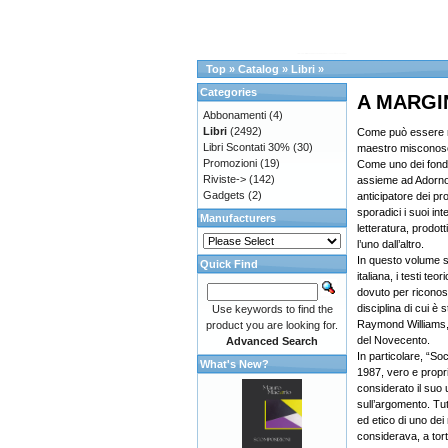
Top
»
Catalog
»
Libri
»
Categories
A MARGINE
Abbonamenti
(4)
Libri
(2492)
Come può essere r
Libri Scontati 30%
(30)
maestro misconosciu
Promozioni
(19)
Come uno dei fonda
Riviste->
(142)
assieme ad Adorno
Gadgets
(2)
anticipatore dei pr
sporadici i suoi int
Manufacturers
letteratura, prodot
l’uno dall’altro.
In questo volume s
Quick Find
italiana, i testi te
dovuto per riconosc
disciplina di cui 
Use keywords to find the
Raymond Williams, tr
product you are looking for.
del Novecento.
Advanced Search
In particolare, “So
What's New?
1987, vero e propr
considerato il suo u
sull’argomento. Tut
ed etico di uno dei 
considerava, a tort