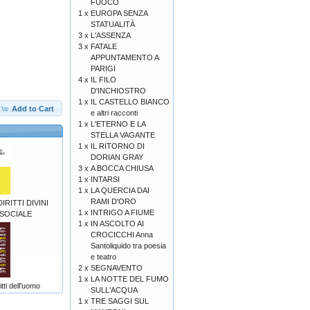
FUOCO
1 x
EUROPA SENZA
STATUALITÀ
3 x
L'ASSENZA
3 x
FATALE
APPUNTAMENTO A
PARIGI
4 x
IL FILO
D'INCHIOSTRO
1 x
IL CASTELLO BIANCO
Add to Cart
e altri racconti
1 x
L'ETERNO E LA
STELLA VAGANTE
1 x
IL RITORNO DI
DORIAN GRAY
3 x
A BOCCA CHIUSA
1 x
INTARSI
1 x
LA QUERCIA DAI
RAMI D'ORO
RITTI DIVINI
1 x
INTRIGO A FIUME
 SOCIALE
1 x
IN ASCOLTO AI
CROCICCHI Anna
Santoliquido tra poesia
e teatro
2 x
SEGNAVENTO
1 x
LA NOTTE DEL FUMO
ti dell'uomo
SULL'ACQUA
1 x
TRE SAGGI SUL