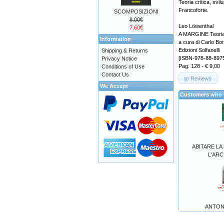
Teoria critica, svil
Francoforte.
SCOMPOSIZIONI
8.00€
Leo Löwenthal
7.60€
A MARGINE Teoria cr
Information
a cura di Carlo Bo
Edizioni Solfanelli
Shipping & Returns
[ISBN-978-88-897
Privacy Notice
Pag. 128 - € 9,00
Conditions of Use
Contact Us
Reviews
We Accept
Customers who b
ABITARE LA
L'AR
ANTON