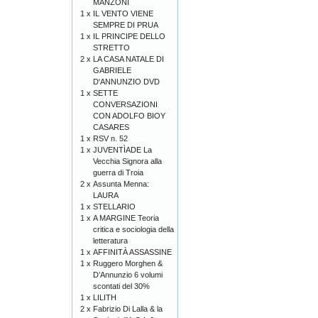
MANZONI
1 x
IL VENTO VIENE
SEMPRE DI PRUA
1 x
IL PRINCIPE DELLO
STRETTO
2 x
LA CASA NATALE DI
GABRIELE
D'ANNUNZIO DVD
1 x
SETTE
CONVERSAZIONI
CON ADOLFO BIOY
CASARES
1 x
RSV n. 52
1 x
JUVENTÌADE La
Vecchia Signora alla
guerra di Troia
2 x
Assunta Menna:
LAURA
1 x
STELLARIO
1 x
A MARGINE Teoria
critica e sociologia della
letteratura
1 x
AFFINITÀ ASSASSINE
1 x
Ruggero Morghen &
D’Annunzio 6 volumi
scontati del 30%
1 x
LILITH
2 x
Fabrizio Di Lalla & la