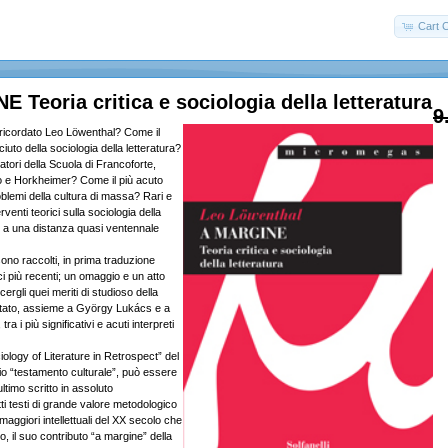
Cart 
 Teoria critica e sociologia della letteratura
9
icordato Leo Löwenthal? Come il
to della sociologia della letteratura?
tori della Scuola di Francoforte,
 e Horkheimer? Come il più acuto
oblemi della cultura di massa? Rari e
erventi teorici sulla sociologia della
ti a una distanza quasi ventennale
ono raccolti, in prima traduzione
orici più recenti; un omaggio e un atto
ergli quei meriti di studioso della
è stato, assieme a György Lukács e a
a i più significativi e acuti interpreti
ciology of Literature in Retrospect” del
io “testamento culturale”, può essere
ltimo scritto in assoluto
ti testi di grande valore metodologico
maggiori intellettuali del XX secolo che
o, il suo contributo “a margine” della