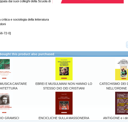
uppata dai suoi colleghi della Scuola di
itica e sociologia della letteratura
rdoni
56-72-0]
ought this product also purchased
 MUSICA CANTARE
EBREI E MUSULMANI NON HANNO LO
CATECHISMO DEI DI
CHITETTURA
STESSO DIO DEI CRISTIANI
NELL'ORDINE
IO GRAMSCI
ENCICLICHE SULLA MASSONERIA
ANTIGONE e i dirit