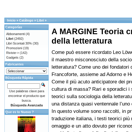
Inicio
»
Catálogo
»
Libri
»
Categorías
A MARGINE Teoria cri
Abbonamenti
(4)
della letteratura
Libri
(2492)
Libri Scontati 30%
(30)
Promozioni
(19)
Come può essere ricordato Leo Lö
Riviste->
(142)
Gadgets
(2)
il maestro misconosciuto della socio
Fabricantes
letteratura? Come uno dei fondatori 
Francoforte, assieme ad Adorno e 
Búsqueda Rápida
Come il più acuto anticipatore dei pr
cultura di massa? Rari e sporadici i 
Use palabras clave para
teorici sulla sociologia della letteratu
encontrar el producto que
busca.
una distanza quasi ventennale l’uno d
Búsqueda Avanzada
In questo volume sono raccolti, in p
Que es lo Nuevo ?
traduzione italiana, i testi teorici più
omaggio e un atto dovuto per riconos