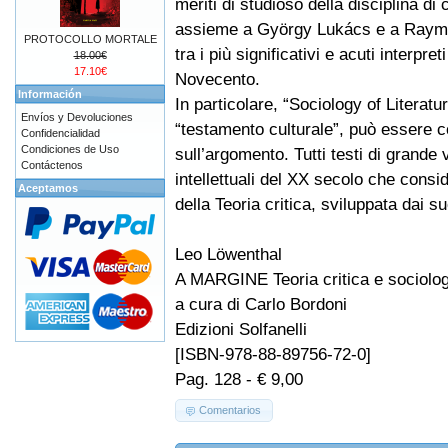
meriti di studioso della disciplina di 
assieme a György Lukács e a Raym
PROTOCOLLO MORTALE
tra i più significativi e acuti interpreti
18.00€
17.10€
Novecento.
Información
In particolare, “Sociology of Literat
Envíos y Devoluciones
“testamento culturale”, può essere co
Confidencialidad
Condiciones de Uso
sull’argomento. Tutti testi di grande
Contáctenos
intellettuali del XX secolo che consid
Aceptamos
della Teoria critica, sviluppata dai s
Leo Löwenthal
A MARGINE Teoria critica e sociologi
a cura di Carlo Bordoni
Edizioni Solfanelli
[ISBN-978-88-89756-72-0]
Pag. 128 - € 9,00
Comentarios