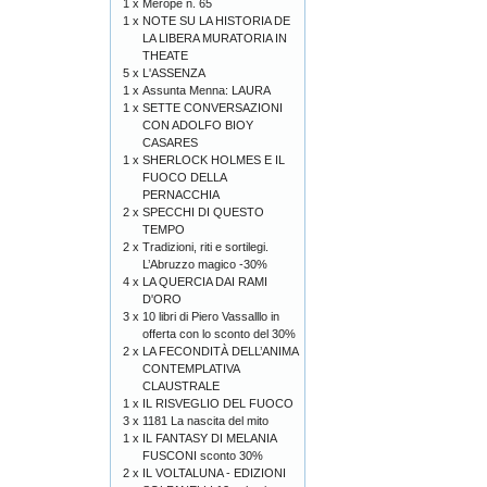
1 x
Merope n. 65
1 x
NOTE SU LA HISTORIA DE
LA LIBERA MURATORIA IN
THEATE
5 x
L'ASSENZA
1 x
Assunta Menna: LAURA
1 x
SETTE CONVERSAZIONI
CON ADOLFO BIOY
CASARES
1 x
SHERLOCK HOLMES E IL
FUOCO DELLA
PERNACCHIA
2 x
SPECCHI DI QUESTO
TEMPO
2 x
Tradizioni, riti e sortilegi.
L’Abruzzo magico -30%
4 x
LA QUERCIA DAI RAMI
D'ORO
3 x
10 libri di Piero Vassalllo in
offerta con lo sconto del 30%
2 x
LA FECONDITÀ DELL’ANIMA
CONTEMPLATIVA
CLAUSTRALE
1 x
IL RISVEGLIO DEL FUOCO
3 x
1181 La nascita del mito
1 x
IL FANTASY DI MELANIA
FUSCONI sconto 30%
2 x
IL VOLTALUNA - EDIZIONI