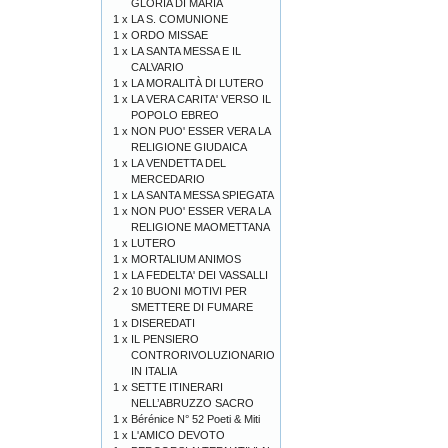
GLORIA DI MARIA
1 x
LA S. COMUNIONE
1 x
ORDO MISSAE
1 x
LA SANTA MESSA E IL
CALVARIO
1 x
LA MORALITÀ DI LUTERO
1 x
LA VERA CARITA' VERSO IL
POPOLO EBREO
1 x
NON PUO' ESSER VERA LA
RELIGIONE GIUDAICA
1 x
LA VENDETTA DEL
MERCEDARIO
1 x
LA SANTA MESSA SPIEGATA
1 x
NON PUO' ESSER VERA LA
RELIGIONE MAOMETTANA
1 x
LUTERO
1 x
MORTALIUM ANIMOS
1 x
LA FEDELTA' DEI VASSALLI
2 x
10 BUONI MOTIVI PER
SMETTERE DI FUMARE
1 x
DISEREDATI
1 x
IL PENSIERO
CONTRORIVOLUZIONARIO
IN ITALIA
1 x
SETTE ITINERARI
NELL’ABRUZZO SACRO
1 x
Bérénice N° 52 Poeti & Miti
1 x
L'AMICO DEVOTO