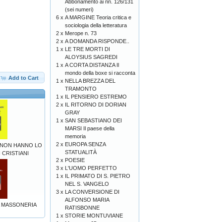
Abbonamento ai nn. 126/131
(sei numeri)
6 x
A MARGINE Teoria critica e
sociologia della letteratura
2 x
Merope n. 73
2 x
A DOMANDA RISPONDE..
1 x
LE TRE MORTI DI
ALOYSIUS SAGREDI
1 x
A CORTA DISTANZA Il
mondo della boxe si racconta
Add to Cart
1 x
NELLA BREZZA DEL
TRAMONTO
1 x
IL PENSIERO ESTREMO
2 x
IL RITORNO DI DORIAN
GRAY
1 x
SAN SEBASTIANO DEI
MARSI Il paese della
memoria
2 x
EUROPA SENZA
 NON HANNO LO
STATUALITÀ
 CRISTIANI
2 x
POESIE
3 x
L'UOMO PERFETTO
1 x
IL PRIMATO DI S. PIETRO
NEL S. VANGELO
3 x
LA CONVERSIONE DI
ALFONSO MARIA
A MASSONERIA
RATISBONNE
1 x
STORIE MONTUVIANE