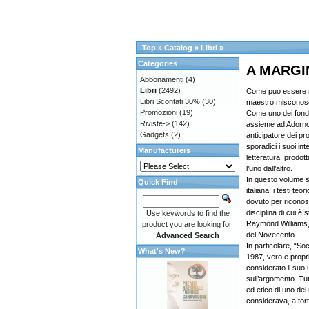
Top
»
Catalog
»
Libri
»
Categories
A MARGINE
Abbonamenti
(4)
Libri
(2492)
Come può essere r
Libri Scontati 30%
(30)
maestro misconosciu
Promozioni
(19)
Come uno dei fonda
Riviste->
(142)
assieme ad Adorno
Gadgets
(2)
anticipatore dei pr
sporadici i suoi int
Manufacturers
letteratura, prodot
l’uno dall’altro.
In questo volume s
Quick Find
italiana, i testi te
dovuto per riconosc
disciplina di cui 
Use keywords to find the
Raymond Williams, tr
product you are looking for.
del Novecento.
Advanced Search
In particolare, “So
What's New?
1987, vero e propr
considerato il suo u
sull’argomento. Tut
ed etico di uno dei 
considerava, a tort