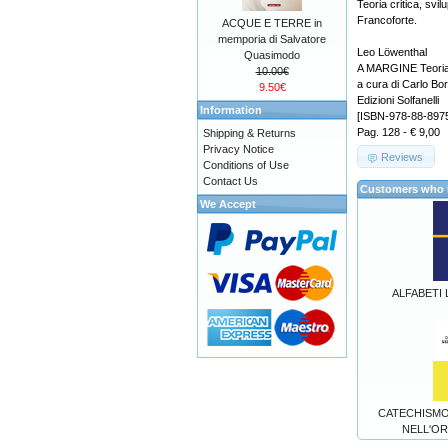
Teoria critica, svil
Francoforte.
ACQUE E TERRE in
memporia di Salvatore
Leo Löwenthal
Quasimodo
A MARGINE Teoria cr
10.00€
a cura di Carlo Bo
9.50€
Edizioni Solfanelli
Information
[ISBN-978-88-897
Pag. 128 - € 9,00
Shipping & Returns
Privacy Notice
Reviews
Conditions of Use
Contact Us
Customers who b
We Accept
ALFABETI L
CATECHISMO D
NELL'OR