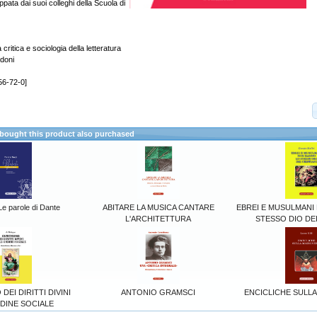
uppata dai suoi colleghi della Scuola di
itica e sociologia della letteratura
rdoni
56-72-0]
ought this product also purchased
e parole di Dante
ABITARE LA MUSICA CANTARE
EBREI E MUSULMANI
L'ARCHITETTURA
STESSO DIO DEI
EI DIRITTI DIVINI
ANTONIO GRAMSCI
ENCICLICHE SULL
DINE SOCIALE