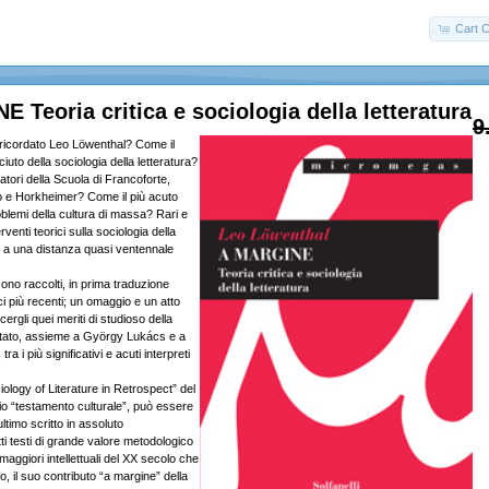
Cart C
 Teoria critica e sociologia della letteratura
9
icordato Leo Löwenthal? Come il
to della sociologia della letteratura?
tori della Scuola di Francoforte,
 e Horkheimer? Come il più acuto
oblemi della cultura di massa? Rari e
erventi teorici sulla sociologia della
ti a una distanza quasi ventennale
ono raccolti, in prima traduzione
orici più recenti; un omaggio e un atto
ergli quei meriti di studioso della
è stato, assieme a György Lukács e a
a i più significativi e acuti interpreti
ciology of Literature in Retrospect” del
io “testamento culturale”, può essere
ltimo scritto in assoluto
ti testi di grande valore metodologico
maggiori intellettuali del XX secolo che
o, il suo contributo “a margine” della