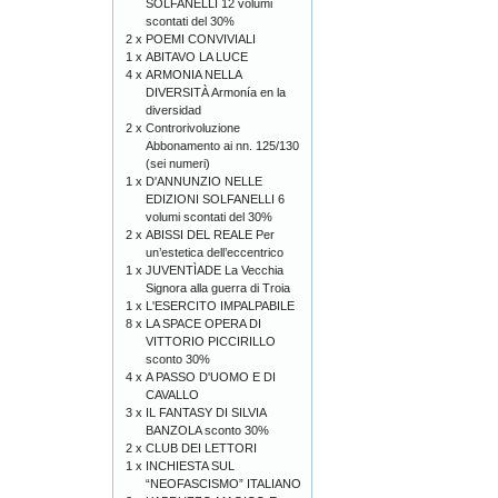
SOLFANELLI 12 volumi
scontati del 30%
2 x
POEMI CONVIVIALI
1 x
ABITAVO LA LUCE
4 x
ARMONIA NELLA
DIVERSITÀ Armonía en la
diversidad
2 x
Controrivoluzione
Abbonamento ai nn. 125/130
(sei numeri)
1 x
D'ANNUNZIO NELLE
EDIZIONI SOLFANELLI 6
volumi scontati del 30%
2 x
ABISSI DEL REALE Per
un’estetica dell’eccentrico
1 x
JUVENTÌADE La Vecchia
Signora alla guerra di Troia
1 x
L'ESERCITO IMPALPABILE
8 x
LA SPACE OPERA DI
VITTORIO PICCIRILLO
sconto 30%
4 x
A PASSO D'UOMO E DI
CAVALLO
3 x
IL FANTASY DI SILVIA
BANZOLA sconto 30%
2 x
CLUB DEI LETTORI
1 x
INCHIESTA SUL
“NEOFASCISMO” ITALIANO