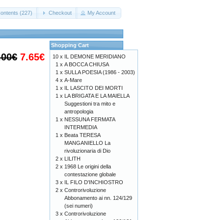
ontents (227)
Checkout
My Account
Shopping Cart
.00€
7.65€
10 x
IL DEMONE MERIDIANO
1 x
A BOCCA CHIUSA
1 x
SULLA POESIA (1986 - 2003)
4 x
A-Mare
1 x
IL LASCITO DEI MORTI
1 x
LA BRIGATA E LA MAIELLA
Suggestioni tra mito e
antropologia
1 x
NESSUNA FERMATA
INTERMEDIA
1 x
Beata TERESA
MANGANIELLO La
rivoluzionaria di Dio
2 x
LILITH
2 x
1968 Le origini della
contestazione globale
3 x
IL FILO D'INCHIOSTRO
2 x
Controrivoluzione
Abbonamento ai nn. 124/129
(sei numeri)
3 x
Controrivoluzione