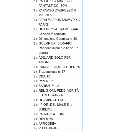
2 x
L’ABRUZZO MAGICO E
FANTASTICO -30%
3 x
PARNASO D'ABRUZZO 6
libri -30%
1 x
FATALE APPUNTAMENTO A
PARIGI
1 x
UNA NUOVA ERA VOLGARE
La società liquidata
1 x
Dimensione Cosmica n. 30
3 x
GUERRIERI SERAFICI
Racconti di pace e bene... e
guerra
1 x
ABELARD SOLO PER
AMORE
1 x
L'AMORE VA ALLA GUERRA
1 x
Traduttologia n. 17
1 x
CICUTA
1 x
RSV n. 52
1 x
BARBARELLA
1 x
RELIGIONI, FEDE, VERITÀ
E TOLLERANZA
1 x
DI OMBRA E LUCE
1 x
I FIORI DEL MALE E IL
SUBLIME
1 x
INTRIGO A FIUME
1 x
RSV n. 50
1 x
AFRODISIA
1 x
VITA E PAROLE