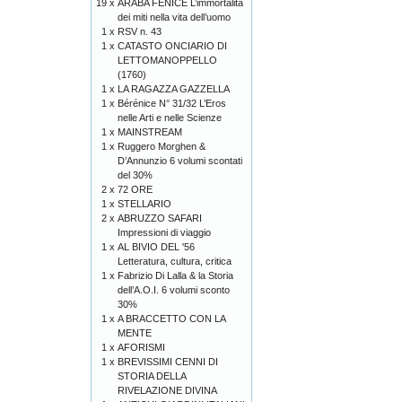
19 x
ARABA FENICE L’immortalità
dei miti nella vita dell’uomo
1 x
RSV n. 43
1 x
CATASTO ONCIARIO DI
LETTOMANOPPELLO
(1760)
1 x
LA RAGAZZA GAZZELLA
1 x
Bérénice N° 31/32 L’Eros
nelle Arti e nelle Scienze
1 x
MAINSTREAM
1 x
Ruggero Morghen &
D’Annunzio 6 volumi scontati
del 30%
2 x
72 ORE
1 x
STELLARIO
2 x
ABRUZZO SAFARI
Impressioni di viaggio
1 x
AL BIVIO DEL '56
Letteratura, cultura, critica
1 x
Fabrizio Di Lalla & la Storia
dell’A.O.I. 6 volumi sconto
30%
1 x
A BRACCETTO CON LA
MENTE
1 x
AFORISMI
1 x
BREVISSIMI CENNI DI
STORIA DELLA
RIVELAZIONE DIVINA