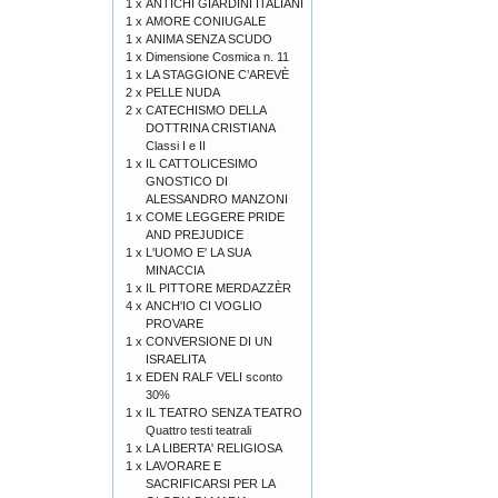
1 x
ANTICHI GIARDINI ITALIANI
1 x
AMORE CONIUGALE
1 x
ANIMA SENZA SCUDO
1 x
Dimensione Cosmica n. 11
1 x
LA STAGGIONE C’AREVÈ
2 x
PELLE NUDA
2 x
CATECHISMO DELLA
DOTTRINA CRISTIANA
Classi I e II
1 x
IL CATTOLICESIMO
GNOSTICO DI
ALESSANDRO MANZONI
1 x
COME LEGGERE PRIDE
AND PREJUDICE
1 x
L'UOMO E' LA SUA
MINACCIA
1 x
IL PITTORE MERDAZZÈR
4 x
ANCH'IO CI VOGLIO
PROVARE
1 x
CONVERSIONE DI UN
ISRAELITA
1 x
EDEN RALF VELI sconto
30%
1 x
IL TEATRO SENZA TEATRO
Quattro testi teatrali
1 x
LA LIBERTA' RELIGIOSA
1 x
LAVORARE E
SACRIFICARSI PER LA