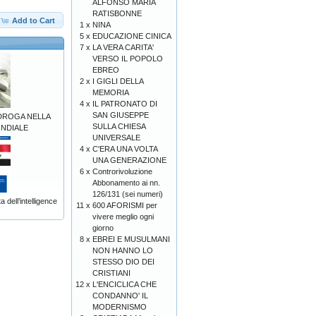
ALFONSO MARIA
RATISBONNE
Add to Cart
1 x
NINA
5 x
EDUCAZIONE CINICA
7 x
LA VERA CARITA'
VERSO IL POPOLO
EBREO
2 x
I GIGLI DELLA
MEMORIA
4 x
IL PATRONATO DI
SAN GIUSEPPE
 DROGA NELLA
SULLA CHIESA
ONDIALE
UNIVERSALE
4 x
C'ERA UNA VOLTA
UNA GENERAZIONE
6 x
Controrivoluzione
Abbonamento ai nn.
126/131 (sei numeri)
 dell’intelligence
11 x
600 AFORISMI per
vivere meglio ogni
giorno
8 x
EBREI E MUSULMANI
NON HANNO LO
STESSO DIO DEI
CRISTIANI
12 x
L'ENCICLICA CHE
CONDANNO' IL
MODERNISMO