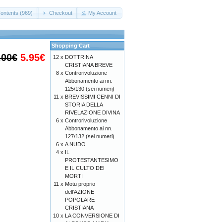
ontents (969)
Checkout
My Account
Shopping Cart
.00€
5.95€
12 x
DOTTRINA
CRISTIANA BREVE
8 x
Controrivoluzione
Abbonamento ai nn.
125/130 (sei numeri)
11 x
BREVISSIMI CENNI DI
STORIA DELLA
RIVELAZIONE DIVINA
6 x
Controrivoluzione
Abbonamento ai nn.
127/132 (sei numeri)
6 x
A NUDO
4 x
IL
PROTESTANTESIMO
E IL CULTO DEI
MORTI
11 x
Motu proprio
dell'AZIONE
POPOLARE
CRISTIANA
10 x
LA CONVERSIONE DI