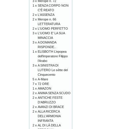
3 x
Merope n. 72
1 x
SENZA CORPO NON
C'È REATO
2 x
L'ASSENZA
2 x
Merope n. 66
LETTERATURA
2 x
L'UOMO PERFETTO
3 x
L'UOMO E' LA SUA
MINACCIA
3 x
A DOMANDA
RISPONDE..
1 x
ELISBOTH L’epopea
dell’imperatore Filippo
l’Arabo
3 x
A SINISTRA DI
LUTERO Le sètte del
Cinquecento
5 x
A-Mare
7 x
72 ORE
1 x
AMAZON
2 x
ANIMA SENZA SCUDO
2 x
ANTICHE FESTE
D'ABRUZZO
2 x
AVANZI DI BRACE
2 x
ALLA RICERCA
DELL'ARMONIA
INFRANTA
2 x
AL DI LÀ DELLA