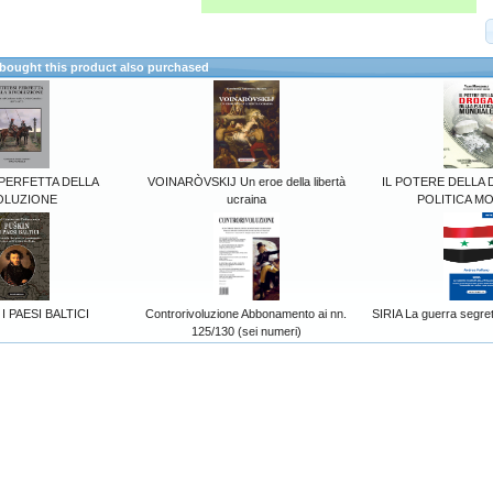
ought this product also purchased
 PERFETTA DELLA
VOINARÒVSKIJ Un eroe della libertà
IL POTERE DELLA
OLUZIONE
ucraina
POLITICA M
I PAESI BALTICI
Controrivoluzione Abbonamento ai nn.
SIRIA La guerra segreta
125/130 (sei numeri)