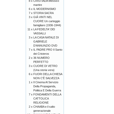
8 x
CRISTIADA Messico
martire
6 x
IL MODERNISMO
7 x
STORIA SACRA
3 x
GIÀ VINTI NEL
CUORE Un carteggio
famigliare (1936-1944)
11 x
LA FEDELTA' DEI
VASSALLI
3 x
LA CASA NATALE DI
GABRIELE
D'ANNUNZIO DVD
7 x
IL PADRE PRO Il Santo
dei Cristeros
2 x
36 NUMERO
PERFETTO
3 x
CUORE DI VETRO
(Una storia vera)
6 x
FUORI DELLA CHIESA
NON C'È SALVEZZA
1 x
Il Cinema Al Servizio
Della Propaganda,
Politica E Della Guerra
7 x
FONDAMENTI DELLA
CATTOLICA
RELIGIONE
2 x
CHAABA e il salto
generazionale