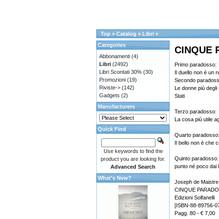
Top
»
Catalog
»
Libri
»
Categories
CINQUE 
Abbonamenti
(4)
Libri
(2492)
Primo paradosso:
Libri Scontati 30%
(30)
Il duello non è un r
Promozioni
(19)
Secondo paradoss
Riviste->
(142)
Le donne più degli
Gadgets
(2)
Stati
Manufacturers
Terzo paradosso:
La cosa più utile ag
Quick Find
Quarto paradosso
Il bello non è che 
Use keywords to find the
Quinto paradosso: 
product you are looking for.
punto né poco dai l
Advanced Search
What's New?
Joseph de Maistre
CINQUE PARADO
Edizioni Solfanelli
[ISBN-88-89756-07
Pagg. 80 - € 7,00