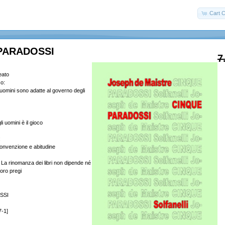
Cart C
PARADOSSI
7
eato
o:
 uomini sono adatte al governo degli
li uomini è il gioco
:
convenzione e abitudine
La rinomanza dei libri non dipende né
oro pregi
SSI
-1]