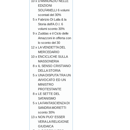
10 x
D'ANNUNZIO NELLE
EDIZIONI
SOLFANELLI 6 volumi
scontati del 30%
5 x
Fabrizio Di Lalla & la
Storia dell’A.O.I. 6
volumi sconto 30%
9 x
Zuddas e il Ciclo delle
Amazzoni in offerta con
lo sconto del 30
12 x
LA VENDETTA DEL
MERCEDARIO
10 x
ENCICLICHE SULLA
MASSONERIA
8 x
IL SENSO CRISTIANO
DELLA STORIA
5 x
UNA DISPUTA TRA UN
AVVOCATO ED UN
MINISTRO
PROTESTANTE
8 x
LE SETTE DEL
SATANISMO
5 x
LA FANTASCIENZA DI
SANDRA MORETTI
sconto 30%
13 x
NON PUO' ESSER
VERA LA RELIGIONE
GIUDAICA