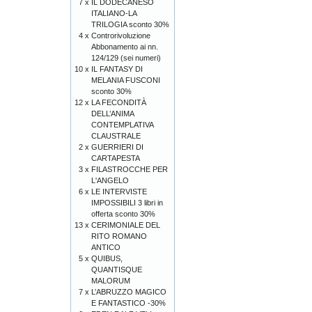
7 x
IL DODECANESO
ITALIANO-LA
TRILOGIA sconto 30%
4 x
Controrivoluzione
Abbonamento ai nn.
124/129 (sei numeri)
10 x
IL FANTASY DI
MELANIA FUSCONI
sconto 30%
12 x
LA FECONDITÀ
DELL’ANIMA
CONTEMPLATIVA
CLAUSTRALE
2 x
GUERRIERI DI
CARTAPESTA
3 x
FILASTROCCHE PER
L'ANGELO
6 x
LE INTERVISTE
IMPOSSIBILI 3 libri in
offerta sconto 30%
13 x
CERIMONIALE DEL
RITO ROMANO
ANTICO
5 x
QUIBUS,
QUANTISQUE
MALORUM
7 x
L’ABRUZZO MAGICO
E FANTASTICO -30%