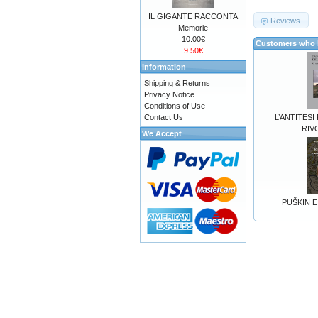
IL GIGANTE RACCONTA
Reviews
Memorie
10.00€
Customers who b
9.50€
Information
Shipping & Returns
Privacy Notice
Conditions of Use
Contact Us
L’ANTITESI
RIV
We Accept
PUŠKIN E 