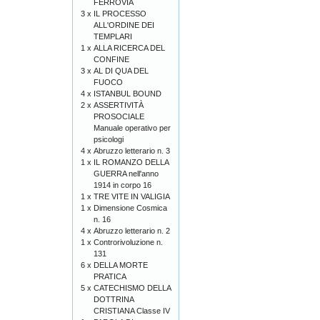
FERROVIA
3 x
IL PROCESSO
ALL'ORDINE DEI
TEMPLARI
1 x
ALLA RICERCA DEL
CONFINE
3 x
AL DI QUA DEL
FUOCO
4 x
ISTANBUL BOUND
2 x
ASSERTIVITÀ
PROSOCIALE
Manuale operativo per
psicologi
4 x
Abruzzo letterario n. 3
1 x
IL ROMANZO DELLA
GUERRA nell'anno
1914 in corpo 16
1 x
TRE VITE IN VALIGIA
1 x
Dimensione Cosmica
n. 16
4 x
Abruzzo letterario n. 2
1 x
Controrivoluzione n.
131
6 x
DELLA MORTE
PRATICA
5 x
CATECHISMO DELLA
DOTTRINA
CRISTIANA Classe IV