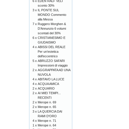
6 x
EDEN RALF VELI
sconto 30%
3 x
IL PONTE SUL
MONDO Commento
alla Messa
7 x
Ruggero Morghen &
D’Annunzio 6 volumi
scontati del 30%
6 x
CRISTIANESIMO E
GIUDAISMO
4 x
ABISSI DEL REALE
Per un’estetica
dell’eccentrico
5 x
ABRUZZO SAFARI
Impressioni di viaggio
2 x
AGGRAPPATA AD UNA
NUVOLA
4 x
ABITAVO LA LUCE
4 x
ACQUA AMICA
2 x
ACQUARIO
2 x
AI MIEI TEMPI...
RECENTI
2 x
Merope n. 69
2 x
Merope n. 65
3 x
LA QUERCIA DAI
RAMI D'ORO
4 x
Merope n. 71
1 x
Merope n. 64