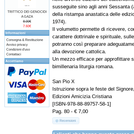
susseguite sino agli anni Sessanta 
TRITTICO DEI GENOCIDI
della ristampa anastatica delle edizi
A GAZA
1974).
8.00€
7.60€
Il volumetto permette di ricevere, co
Informazioni
carattere dottrinale e spirituale, sulle
Consegna & Restituzione
potranno così preparare adeguatamente
Avviso privacy
Condizioni d'uso
alla devozione cattolica.
Contattaci
Un mezzo efficace per approfittare s
Accettiamo
bimillenaria liturgia romana.
San Pio X
Istruzione sopra le feste del Signore,
Edizioni Amicizia Cristiana
[ISBN-978-88-89757-58-1]
Pag. 80 - € 7,00
Recensioni