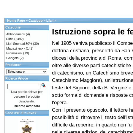
Home Page
»
Catalogo
»
Libri
»
Categorie
Istruzione sopra le f
Abbonamenti
(4)
Libri
(2492)
Nel 1905 veniva pubblicato il Compe
Libri Scontati 30%
(30)
Magazines->
(142)
dottrina cristiana, prescritto da San 
Promozioni
(19)
diocesi della provincia di Roma, co
Gadgets
(2)
oltre alle diverse parti catechistiche
Produttori
di catechismo, un Catechismo breve
Ricerca Veloce
Catechismo Maggiore), un'Istruzione
feste del Signore, della B. Vergine e 
Usa parole chiave per
sotto forma di domande e risposte c
cercare il prodotto
desiderato.
l'opera.
Ricerca avanzata
Con il presente opuscolo, il lettore h
Cosa c'e' di nuovo?
possibilità di ritrovare il testo dell'I
difficile da reperire, in quanto non fu
nelle diverse edizioni del catechism