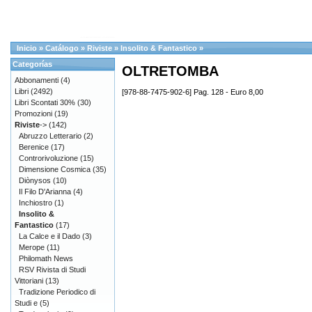
Inicio
»
Catálogo
»
Riviste
»
Insolito & Fantastico
»
Categorías
OLTRETOMBA
Abbonamenti
(4)
Libri
(2492)
[978-88-7475-902-6] Pag. 128 - Euro 8,00
Libri Scontati 30%
(30)
Promozioni
(19)
Riviste
->
(142)
Abruzzo Letterario
(2)
Berenice
(17)
Controrivoluzione
(15)
Dimensione Cosmica
(35)
Diònysos
(10)
Il Filo D'Arianna
(4)
Inchiostro
(1)
Insolito &
Fantastico
(17)
La Calce e il Dado
(3)
Merope
(11)
Philomath News
RSV Rivista di Studi
Vittoriani
(13)
Tradizione Periodico di
Studi e
(5)