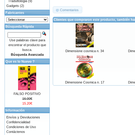
Traduttologia
(9)
Gadgets
(2)
Comentarios
Fabricantes
Clientes que compraron este producto, también h
Búsqueda Rápida
Use palabras clave para
encontrar el producto que
busca.
Dimensione cosmica n. 34
Dime
Búsqueda Avanzada
Que es lo Nuevo ?
Dimensione Cosmica n. 17
Dime
FALSO POSITIVO
16.00€
15.20€
Información
Envíos y Devoluciones
Confidencialidad
Condiciones de Uso
Contáctenos