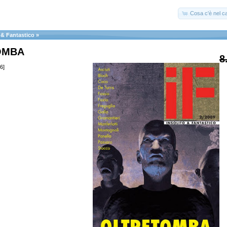
Cosa c'è nel ca
 & Fantastico
»
OMBA
8
6]