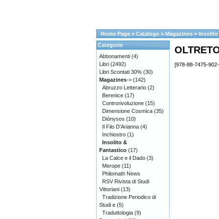
Home Page
»
Catalogo
»
Magazines
»
Insolito
Categorie
OLTRET
Abbonamenti
(4)
Libri
(2492)
[978-88-7475-902-
Libri Scontati 30%
(30)
Magazines
->
(142)
Abruzzo Letterario
(2)
Berenice
(17)
Controrivoluzione
(15)
Dimensione Cosmica
(35)
Diònysos
(10)
Il Filo D'Arianna
(4)
Inchiostro
(1)
Insolito &
Fantastico
(17)
La Calce e il Dado
(3)
Merope
(11)
Philomath News
RSV Rivista di Studi
Vittoriani
(13)
Tradizione Periodico di
Studi e
(5)
Traduttologia
(9)