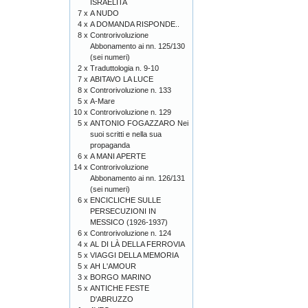
ISRAELITA
7 x
A NUDO
4 x
A DOMANDA RISPONDE..
8 x
Controrivoluzione
Abbonamento ai nn. 125/130
(sei numeri)
2 x
Traduttologia n. 9-10
7 x
ABITAVO LA LUCE
8 x
Controrivoluzione n. 133
5 x
A-Mare
10 x
Controrivoluzione n. 129
5 x
ANTONIO FOGAZZARO Nei
suoi scritti e nella sua
propaganda
6 x
A MANI APERTE
14 x
Controrivoluzione
Abbonamento ai nn. 126/131
(sei numeri)
6 x
ENCICLICHE SULLE
PERSECUZIONI IN
MESSICO (1926-1937)
6 x
Controrivoluzione n. 124
4 x
AL DI LÀ DELLA FERROVIA
5 x
VIAGGI DELLA MEMORIA
5 x
AH L'AMOUR
3 x
BORGO MARINO
5 x
ANTICHE FESTE
D'ABRUZZO