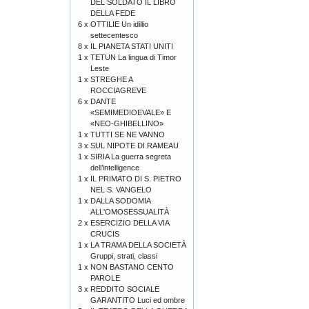
DEL SOLDATO IL LIBRO
DELLA FEDE
6 x
OTTILIE Un idillio
settecentesco
8 x
IL PIANETA STATI UNITI
1 x
TETUN La lingua di Timor
Leste
1 x
STREGHE A
ROCCIAGREVE
6 x
DANTE
«SEMIMEDIOEVALE» E
«NEO-GHIBELLINO»
1 x
TUTTI SE NE VANNO
3 x
SUL NIPOTE DI RAMEAU
1 x
SIRIA La guerra segreta
dell’intelligence
1 x
IL PRIMATO DI S. PIETRO
NEL S. VANGELO
1 x
DALLA SODOMIA
ALL'OMOSESSUALITÀ
2 x
ESERCIZIO DELLA VIA
CRUCIS
1 x
LA TRAMA DELLA SOCIETÀ
Gruppi, strati, classi
1 x
NON BASTANO CENTO
PAROLE
3 x
REDDITO SOCIALE
GARANTITO Luci ed ombre