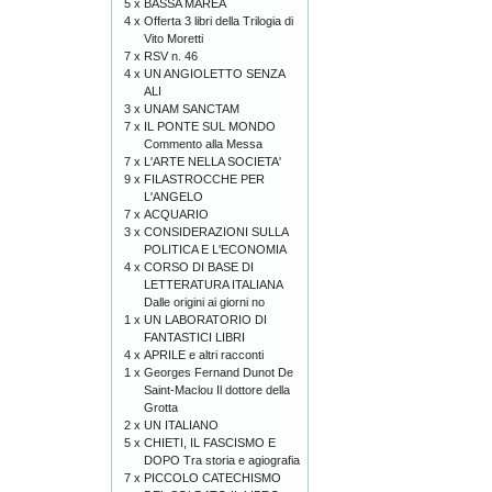
5 x
BASSA MAREA
4 x
Offerta 3 libri della Trilogia di
Vito Moretti
7 x
RSV n. 46
4 x
UN ANGIOLETTO SENZA
ALI
3 x
UNAM SANCTAM
7 x
IL PONTE SUL MONDO
Commento alla Messa
7 x
L'ARTE NELLA SOCIETA'
9 x
FILASTROCCHE PER
L'ANGELO
7 x
ACQUARIO
3 x
CONSIDERAZIONI SULLA
POLITICA E L'ECONOMIA
4 x
CORSO DI BASE DI
LETTERATURA ITALIANA
Dalle origini ai giorni no
1 x
UN LABORATORIO DI
FANTASTICI LIBRI
4 x
APRILE e altri racconti
1 x
Georges Fernand Dunot De
Saint-Maclou Il dottore della
Grotta
2 x
UN ITALIANO
5 x
CHIETI, IL FASCISMO E
DOPO Tra storia e agiografia
7 x
PICCOLO CATECHISMO