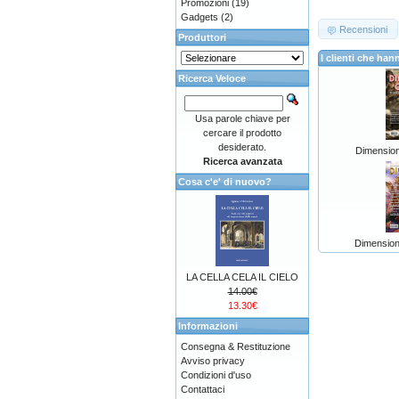
Promozioni
(19)
Gadgets
(2)
Recensioni
Produttori
I clienti che h
Ricerca Veloce
Usa parole chiave per
cercare il prodotto
desiderato.
Dimension
Ricerca avanzata
Cosa c'e' di nuovo?
Dimension
LA CELLA CELA IL CIELO
14.00€
13.30€
Informazioni
Consegna & Restituzione
Avviso privacy
Condizioni d'uso
Contattaci