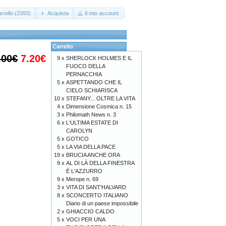
rrello (2393)
Acquista
Il mio account
Carrello
.00€
7.20€
9 x
SHERLOCK HOLMES E IL
FUOCO DELLA
PERNACCHIA
5 x
ASPETTANDO CHE IL
CIELO SCHIARISCA
10 x
STEFANY... OLTRE LA VITA
4 x
Dimensione Cosmica n. 15
3 x
Philomath News n. 3
6 x
L'ULTIMA ESTATE DI
CAROLYN
5 x
GOTICO
5 x
LA VIA DELLA PACE
19 x
BRUCIA ANCHE ORA
9 x
AL DI LÀ DELLA FINESTRA
È L'AZZURRO
9 x
Merope n. 69
3 x
VITA DI SANT'HALVARD
8 x
SCONCERTO ITALIANO
Diario di un paese impossibile
2 x
GHIACCIO CALDO
5 x
VOCI PER UNA