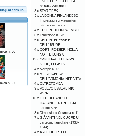
ENCICLOPEDIA DELLA
MUSICA Volume III
ungi al carrello
8 x
STAR TREK
3 x
LA DONNA FINLANDESE
Impressioni di viaggiatori
attraverso i seco
4 x
L'ESERCITO IMPALPABILE
6 x
Tradizione n. 619
6 x
DELL'INTERESSE E
DELL'USURE
4 x
CORTI PENSIERI NELLA
mica n. 06
NOTTE LUNGA
13 x
CAN I HAVE THE FIRST
SLIDE, PLEASE?
4 x
Merope n. 73
5 x
ALLA RICERCA
DELL'ARMONIA INFRANTA
mica n. 04
4 x
OLTRETOMBA
9 x
VOLEVO ESSERE MIO
PADRE
16 x
IL DODECANESO
ITALIANO-LA TRILOGIA
sconto 30%
3 x
Dimensione Cosmica n. 11
7 x
GIÀ VINTI NEL CUORE Un
carteggio famigliare (1936-
1944)
4 x
ARPE DI ORFEO