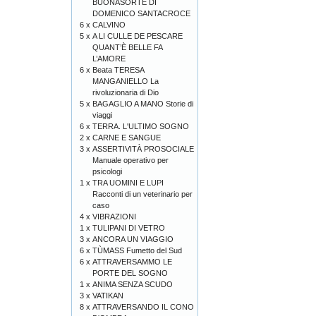
BUONASORTE DI
DOMENICO SANTACROCE
6 x
CALVINO
5 x
A LI CULLE DE PESCARE
QUANT’È BELLE FA
L’AMORE
6 x
Beata TERESA
MANGANIELLO La
rivoluzionaria di Dio
5 x
BAGAGLIO A MANO Storie di
viaggi
6 x
TERRA. L'ULTIMO SOGNO
2 x
CARNE E SANGUE
3 x
ASSERTIVITÀ PROSOCIALE
Manuale operativo per
psicologi
1 x
TRA UOMINI E LUPI
Racconti di un veterinario per
caso
4 x
VIBRAZIONI
1 x
TULIPANI DI VETRO
3 x
ANCORA UN VIAGGIO
6 x
TÙMASS Fumetto del Sud
6 x
ATTRAVERSAMMO LE
PORTE DEL SOGNO
1 x
ANIMA SENZA SCUDO
3 x
VATIKAN
8 x
ATTRAVERSANDO IL CONO