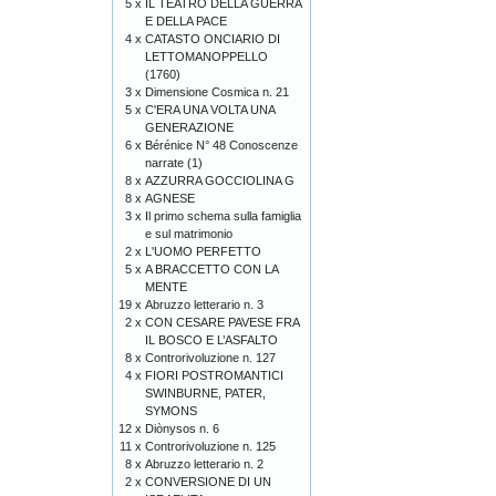
5 x
IL TEATRO DELLA GUERRA
E DELLA PACE
4 x
CATASTO ONCIARIO DI
LETTOMANOPPELLO
(1760)
3 x
Dimensione Cosmica n. 21
5 x
C'ERA UNA VOLTA UNA
GENERAZIONE
6 x
Bérénice N° 48 Conoscenze
narrate (1)
8 x
AZZURRA GOCCIOLINA G
8 x
AGNESE
3 x
Il primo schema sulla famiglia
e sul matrimonio
2 x
L'UOMO PERFETTO
5 x
A BRACCETTO CON LA
MENTE
19 x
Abruzzo letterario n. 3
2 x
CON CESARE PAVESE FRA
IL BOSCO E L’ASFALTO
8 x
Controrivoluzione n. 127
4 x
FIORI POSTROMANTICI
SWINBURNE, PATER,
SYMONS
12 x
Diònysos n. 6
11 x
Controrivoluzione n. 125
8 x
Abruzzo letterario n. 2
2 x
CONVERSIONE DI UN