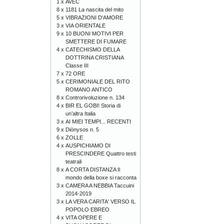
1 x
AVEC
8 x
1181 La nascita del mito
5 x
VIBRAZIONI D'AMORE
3 x
VIA ORIENTALE
9 x
10 BUONI MOTIVI PER
SMETTERE DI FUMARE
4 x
CATECHISMO DELLA
DOTTRINA CRISTIANA
Classe III
7 x
72 ORE
5 x
CERIMONIALE DEL RITO
ROMANO ANTICO
8 x
Controrivoluzione n. 134
4 x
BIR EL GOBI! Storia di
un’altra Italia
3 x
AI MIEI TEMPI... RECENTI
9 x
Diònysos n. 5
6 x
ZOLLE
4 x
AUSPICHIAMO DI
PRESCINDERE Quattro testi
teatrali
8 x
A CORTA DISTANZA Il
mondo della boxe si racconta
3 x
CAMERA A NEBBIA Taccuini
2014-2019
3 x
LA VERA CARITA' VERSO IL
POPOLO EBREO
4 x
VITA OPERE E