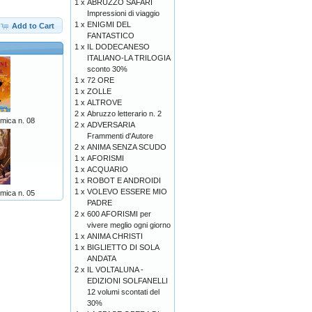
1 x
ABRUZZO SAFARI
Impressioni di viaggio
1 x
ENIGMI DEL
Add to Cart
FANTASTICO
1 x
IL DODECANESO
ITALIANO-LA TRILOGIA
sconto 30%
1 x
72 ORE
1 x
ZOLLE
1 x
ALTROVE
2 x
Abruzzo letterario n. 2
mica n. 08
2 x
ADVERSARIA
Frammenti d'Autore
2 x
ANIMA SENZA SCUDO
1 x
AFORISMI
1 x
ACQUARIO
1 x
ROBOT E ANDROIDI
1 x
VOLEVO ESSERE MIO
mica n. 05
PADRE
2 x
600 AFORISMI per
vivere meglio ogni giorno
1 x
ANIMA CHRISTI
1 x
BIGLIETTO DI SOLA
ANDATA
2 x
IL VOLTALUNA -
EDIZIONI SOLFANELLI
12 volumi scontati del
30%