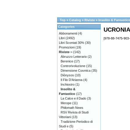
Top
»
Catalog
»
Riviste
»
Insolito & Fantastic
Categories
UCRONI
Abbonamenti
(4)
Libri
(2492)
[978-88-7475-903-
Libri Scontati 30%
(30)
Promozioni
(19)
Riviste
->
(142)
Abruzzo Letterario
(2)
Berenice
(17)
Controrivoluzione
(15)
Dimensione Cosmica
(35)
Diònysos
(10)
Il Filo D'Arianna
(4)
Inchiostro
(1)
Insolito &
Fantastico
(17)
La Calce e il Dado
(3)
Merope
(11)
Philomath News
RSV Rivista di Studi
Vittoriani
(13)
Tradizione Periodico di
Studi e
(5)