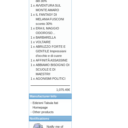
del 30%
1 x
AVVENTURA SUL
MONTE AMARO
1 x
IL FANTASY DI
MELANIA FUSCONI
sconto 30%
1 x
ERA IL MAGGIO
ODOROSO...
1 x
BARBARELLA
1 x
VOLTAIRE
1 x
ABRUZZO FORTE E
GENTILE Impressioni
d’occhio e di cuore
1 x
AFFINITÀ ASSASSINE
1 x
ABBIAMO BISOGNO DI
SCUOLE E DI
MAESTRI!
1 x
AGONISMI POLITICI
1,075.45€
Manufacturer Info
-
Edizioni Tabula fati
Homepage
-
Other products
Notifications
Notify me of