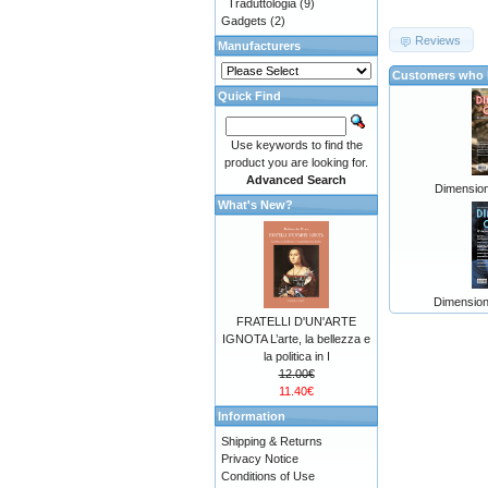
Traduttologia
(9)
Gadgets
(2)
Reviews
Manufacturers
Customers who b
Quick Find
Use keywords to find the
product you are looking for.
Advanced Search
Dimension
What's New?
Dimension
FRATELLI D'UN'ARTE
IGNOTA L’arte, la bellezza e
la politica in I
12.00€
11.40€
Information
Shipping & Returns
Privacy Notice
Conditions of Use