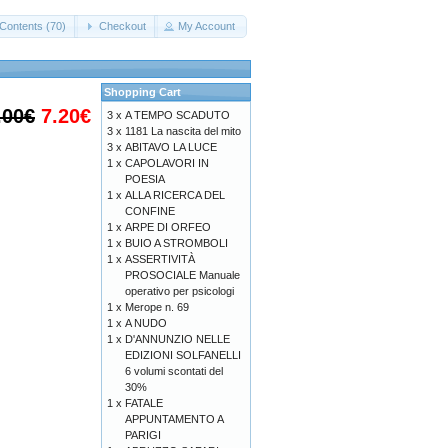
Contents (70)
Checkout
My Account
Shopping Cart
.00€
7.20€
3 x
A TEMPO SCADUTO
3 x
1181 La nascita del mito
3 x
ABITAVO LA LUCE
1 x
CAPOLAVORI IN
POESIA
1 x
ALLA RICERCA DEL
CONFINE
1 x
ARPE DI ORFEO
1 x
BUIO A STROMBOLI
1 x
ASSERTIVITÀ
PROSOCIALE Manuale
operativo per psicologi
1 x
Merope n. 69
1 x
A NUDO
1 x
D'ANNUNZIO NELLE
EDIZIONI SOLFANELLI
6 volumi scontati del
30%
1 x
FATALE
APPUNTAMENTO A
PARIGI