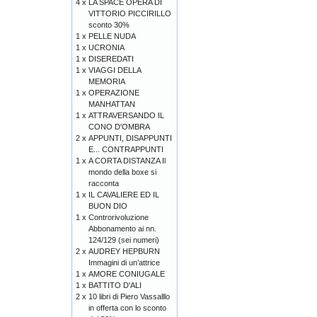
4 x
LA SPACE OPERA DI
VITTORIO PICCIRILLO
sconto 30%
1 x
PELLE NUDA
1 x
UCRONIA
1 x
DISEREDATI
1 x
VIAGGI DELLA
MEMORIA
1 x
OPERAZIONE
MANHATTAN
1 x
ATTRAVERSANDO IL
CONO D'OMBRA
2 x
APPUNTI, DISAPPUNTI
E... CONTRAPPUNTI
1 x
A CORTA DISTANZA Il
mondo della boxe si
racconta
1 x
IL CAVALIERE ED IL
BUON DIO
1 x
Controrivoluzione
Abbonamento ai nn.
124/129 (sei numeri)
2 x
AUDREY HEPBURN
Immagini di un’attrice
1 x
AMORE CONIUGALE
1 x
BATTITO D'ALI
2 x
10 libri di Piero Vassalllo
in offerta con lo sconto