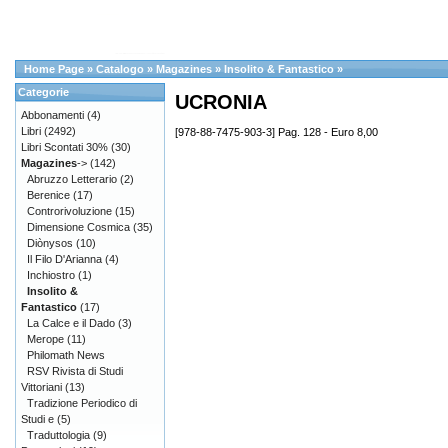
Home Page
»
Catalogo
»
Magazines
»
Insolito & Fantastico
»
Categorie
UCRONIA
Abbonamenti
(4)
Libri
(2492)
[978-88-7475-903-3] Pag. 128 - Euro 8,00
Libri Scontati 30%
(30)
Magazines
->
(142)
Abruzzo Letterario
(2)
Berenice
(17)
Controrivoluzione
(15)
Dimensione Cosmica
(35)
Diònysos
(10)
Il Filo D'Arianna
(4)
Inchiostro
(1)
Insolito &
Fantastico
(17)
La Calce e il Dado
(3)
Merope
(11)
Philomath News
RSV Rivista di Studi
Vittoriani
(13)
Tradizione Periodico di
Studi e
(5)
Traduttologia
(9)