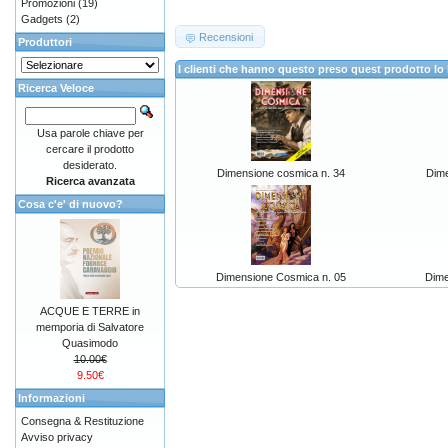
Promozioni
(19)
Gadgets
(2)
Recensioni
Produttori
I clienti che hanno questo preso quest prodotto 
Ricerca Veloce
Usa parole chiave per
cercare il prodotto
desiderato.
Dimensione cosmica n. 34
Dime
Ricerca avanzata
Cosa c'e' di nuovo?
Dimensione Cosmica n. 05
Dime
ACQUE E TERRE in
memporia di Salvatore
Quasimodo
10.00€
9.50€
Informazioni
Consegna & Restituzione
Avviso privacy