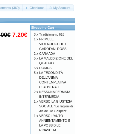
ontents (360)
Checkout
My Account
Shopping Cart
.00€
7.20€
3 x
Tradizione n. 618
1 x
PRIMULE,
VIOLACIOCCHE E
GAROFANI ROSSI
2 x
CARA ADA
5 x
LA MALEDIZIONE DEL
QUADRO
5 x
DOMUS
5 x
LA FECONDITÀ
DELL’ANIMA
CONTEMPLATIVA
CLAUSTRALE
2 x
NESSUNA FERMATA
INTERMEDIA
1 x
VERSO LA GIUSTIZIA
SOCIALE "Le ragioni di
Alcide De Gasperi”
1 x
VERSO L'AUTO-
ANNIENTAMENTO E
LA POSSIBILE
RINASCITA