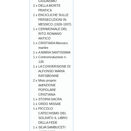
GIUDAISMO
2 x
DELLA MORTE
PRATICA
1 x
ENCICLICHE SULLE
PERSECUZIONI IN
MESSICO (1926-1937)
1 x
CERIMONIALE DEL
RITO ROMANO
ANTICO
1 x
CRISTIADA Messico
martire
1 x
A MARIA SANTISSIMA
1 x
Controrivoluzione n.
128
1 x
LA CONVERSIONE DI
ALFONSO MARIA
RATISBONNE
2 x
Motu proprio
dell'AZIONE
POPOLARE
CRISTIANA
1 x
STORIA SACRA
1 x
ORDO MISSAE
1 x
PICCOLO
CATECHISMO DEL
SOLDATO IL LIBRO
DELLA FEDE
1 x
SILVA SAMBUCETI