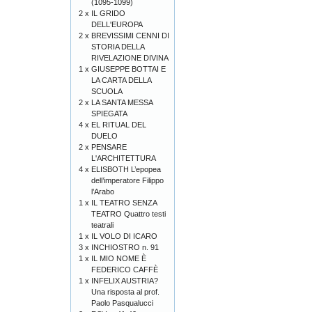
(1095-1099)
2 x
IL GRIDO
DELL'EUROPA
2 x
BREVISSIMI CENNI DI
STORIA DELLA
RIVELAZIONE DIVINA
1 x
GIUSEPPE BOTTAI E
LA CARTA DELLA
SCUOLA
2 x
LA SANTA MESSA
SPIEGATA
4 x
EL RITUAL DEL
DUELO
2 x
PENSARE
L'ARCHITETTURA
4 x
ELISBOTH L’epopea
dell’imperatore Filippo
l’Arabo
1 x
IL TEATRO SENZA
TEATRO Quattro testi
teatrali
1 x
IL VOLO DI ICARO
3 x
INCHIOSTRO n. 91
1 x
IL MIO NOME È
FEDERICO CAFFÈ
1 x
INFELIX AUSTRIA?
Una risposta al prof.
Paolo Pasqualucci