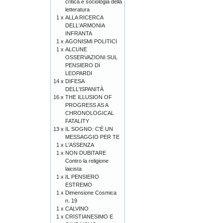
critica e sociologia della
letteratura
1 x
ALLA RICERCA
DELL'ARMONIA
INFRANTA
1 x
AGONISMI POLITICI
1 x
ALCUNE
OSSERVAZIONI SUL
PENSIERO DI
LEOPARDI
14 x
DIFESA
DELL'ISPANITÀ
16 x
THE ILLUSION OF
PROGRESS AS A
CHRONOLOGICAL
FATALITY
13 x
IL SOGNO: C'È UN
MESSAGGIO PER TE
1 x
L'ASSENZA
1 x
NON DUBITARE
Contro la religione
laicista
1 x
IL PENSIERO
ESTREMO
1 x
Dimensione Cosmica
n. 19
1 x
CALVINO
1 x
CRISTIANESIMO E