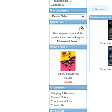
Traduttologia
(9)
Gadgets
(2)
Reviews
Manufacturers
Customers who b
Quick Find
Use keywords to find the
product you are looking for.
Advanced Search
Dimension
What's New?
Dimension
FALSO POSITIVO
16.00€
15.20€
Information
Shipping & Returns
Privacy Notice
Conditions of Use
Contact Us
We Accept