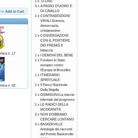
1 x
72 ORE
3 x
A PASSO D'UOMO E
DI CAVALLO
Add to Cart
1 x
CONTRADDIZIONI
VIRALI Scienza,
democrazia,
cristianesimo
1 x
CONVERSAZIONI
CON IL PORTIERE
DEI FREAKS Il
fattaccio
mica n. 17
1 x
I DEMONI DEL BENE
1 x
Fondare lo Stato
europeo contro
l'Europa di Bruxelles
1 x
ITINERARIO
SPIRITUALE
1 x
Il Parco Nazionale
mica n. 02
Della Majella
1 x
DISMISURA La marcia
infernale del progresso
1 x
LE RADICI DELLA
MODERNITÀ
2 x
NON DOBBIAMO
CERCARE LONTANO
3 x
BASKERVILLE
Antologia dei racconti
del Premio Baskerville