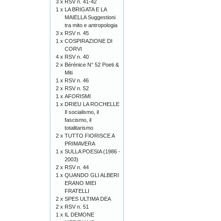
3 x
RSV n. 41-42
1 x
LA BRIGATA E LA
MAIELLA Suggestioni
tra mito e antropologia
3 x
RSV n. 45
1 x
COSPIRAZIONE DI
CORVI
4 x
RSV n. 40
2 x
Bérénice N° 52 Poeti &
Miti
1 x
RSV n. 46
2 x
RSV n. 52
1 x
AFORISMI
1 x
DRIEU LA ROCHELLE
Il socialismo, il
fascismo, il
totalitarismo
2 x
TUTTO FIORISCE A
PRIMAVERA
1 x
SULLA POESIA (1986 -
2003)
2 x
RSV n. 44
1 x
QUANDO GLI ALBERI
ERANO MIEI
FRATELLI
2 x
SPES ULTIMA DEA
2 x
RSV n. 51
1 x
IL DEMONE