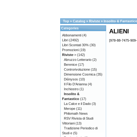
Top
»
Catalog
»
Riviste
»
Insolito & Fantastic
Categories
ALIENI
Abbonamenti
(4)
Libri
(2492)
[978-88-7475-909-
Libri Scontati 30%
(30)
Promozioni
(19)
Riviste
->
(142)
Abruzzo Letterario
(2)
Berenice
(17)
Controrivoluzione
(15)
Dimensione Cosmica
(35)
Diònysos
(10)
Il Filo D'Arianna
(4)
Inchiostro
(1)
Insolito &
Fantastico
(17)
La Calce e il Dado
(3)
Merope
(11)
Philomath News
RSV Rivista di Studi
Vittoriani
(13)
Tradizione Periodico di
Studi e
(5)