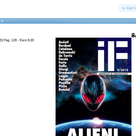
Cart C
o
»
8
5] Pag. 128 - Euro 8,00