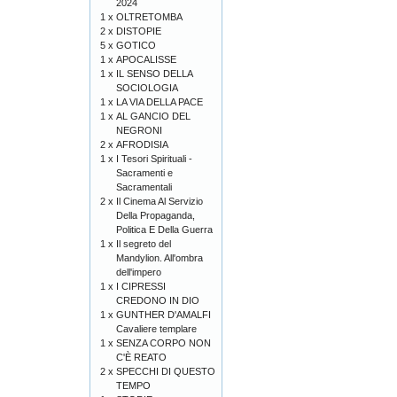
2024
1 x
OLTRETOMBA
2 x
DISTOPIE
5 x
GOTICO
1 x
APOCALISSE
1 x
IL SENSO DELLA
SOCIOLOGIA
1 x
LA VIA DELLA PACE
1 x
AL GANCIO DEL
NEGRONI
2 x
AFRODISIA
1 x
I Tesori Spirituali -
Sacramenti e
Sacramentali
2 x
Il Cinema Al Servizio
Della Propaganda,
Politica E Della Guerra
1 x
Il segreto del
Mandylion. All'ombra
dell'impero
1 x
I CIPRESSI
CREDONO IN DIO
1 x
GUNTHER D'AMALFI
Cavaliere templare
1 x
SENZA CORPO NON
C'È REATO
2 x
SPECCHI DI QUESTO
TEMPO