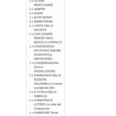
1 x
STORIE
MONTUVIANE
2 x
VAMPIRI
2 x
ALIENI
1 x
ALTRI MONDI
4 x
MAINSTREAM
1 x
L'ARTE NELLA
SOCIETA'
1 x
CON CESARE
PAVESE FRA IL
BOSCO E L’ASFALTO
1 x
CONOSCENZA
INTUITIVA COMUNE,
SCIENTIFICA,
PARTECIPATA
1 x
CONSIDERAZIONI
SULLA
DISSOLUZIONE
2 x
D'ANNUNZIO NELLE
EDIZIONI
SOLFANELLI 6 volumi
scontati del 30%
1 x
A TUTELA DELLA
FAMIGLIA
1 x
A SINISTRA DI
LUTERO Le sètte del
Cinquecento
1 x
A MARGINE Teoria