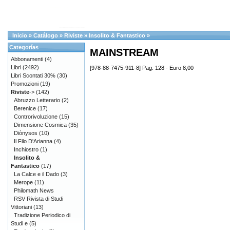
Inicio
»
Catálogo
»
Riviste
»
Insolito & Fantastico
»
Categorías
MAINSTREAM
Abbonamenti
(4)
Libri
(2492)
[978-88-7475-911-8] Pag. 128 - Euro 8,00
Libri Scontati 30%
(30)
Promozioni
(19)
Riviste
->
(142)
Abruzzo Letterario
(2)
Berenice
(17)
Controrivoluzione
(15)
Dimensione Cosmica
(35)
Diònysos
(10)
Il Filo D'Arianna
(4)
Inchiostro
(1)
Insolito &
Fantastico
(17)
La Calce e il Dado
(3)
Merope
(11)
Philomath News
RSV Rivista di Studi
Vittoriani
(13)
Tradizione Periodico di
Studi e
(5)