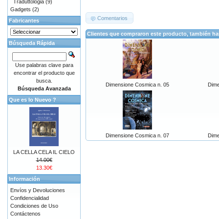
Traduttologia
(9)
Gadgets
(2)
Comentarios
Fabricantes
Clientes que compraron este producto, también h
Búsqueda Rápida
Use palabras clave para
encontrar el producto que
busca.
Dimensione Cosmica n. 05
Dime
Búsqueda Avanzada
Que es lo Nuevo ?
Dimensione Cosmica n. 07
Dime
LA CELLA CELA IL CIELO
14.00€
13.30€
Información
Envíos y Devoluciones
Confidencialidad
Condiciones de Uso
Contáctenos