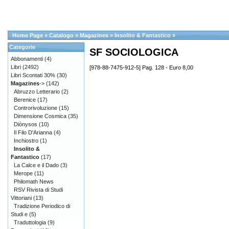
Home Page
»
Catalogo
»
Magazines
»
Insolito & Fantastico
»
Categorie
SF SOCIOLOGICA
Abbonamenti
(4)
Libri
(2492)
[978-88-7475-912-5] Pag. 128 - Euro 8,00
Libri Scontati 30%
(30)
Magazines
->
(142)
Abruzzo Letterario
(2)
Berenice
(17)
Controrivoluzione
(15)
Dimensione Cosmica
(35)
Diònysos
(10)
Il Filo D'Arianna
(4)
Inchiostro
(1)
Insolito &
Fantastico
(17)
La Calce e il Dado
(3)
Merope
(11)
Philomath News
RSV Rivista di Studi
Vittoriani
(13)
Tradizione Periodico di
Studi e
(5)
Traduttologia
(9)