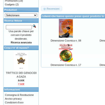
Promozioni
(19)
Gadgets
(2)
Recensioni
Produttori
I clienti che hanno questo preso quest prodotto 
Ricerca Veloce
Usa parole chiave per
cercare il prodotto
desiderato.
Dimensione Cosmica n. 08
Dime
Ricerca avanzata
Cosa c'e' di nuovo?
Dimensione Cosmica n. 17
Dime
TRITTICO DEI GENOCIDI
A GAZA
8.00€
7.60€
Informazioni
Consegna & Restituzione
Avviso privacy
Condizioni d'uso