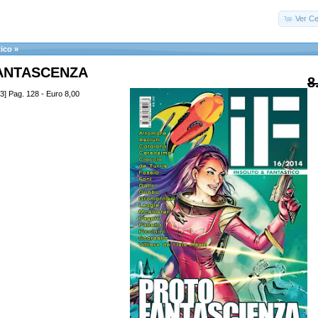
Ver Ce
tico
»
ANTASCENZA
8
3] Pag. 128 - Euro 8,00