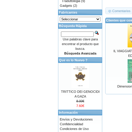
Traduttologia
(9)
Gadgets
(2)
Comentarios
Fabricantes
Clientes que co
Búsqueda Rápida
Use palabras clave para
encontrar el producto que
busca.
IL VIAGGIA
Búsqueda Avanzada
ED
Que es lo Nuevo ?
Dimension
TRITTICO DEI GENOCIDI
A GAZA
8.00€
7.60€
Información
Envíos y Devoluciones
Confidencialidad
Condiciones de Uso