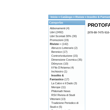
Inicio
»
Catálogo
»
Riviste
»
Insolito & Fantas
Categorías
PROTOF
Abbonamenti
(4)
Libri
(2492)
[978-88-7475-916-
Libri Scontati 30%
(30)
Promozioni
(19)
Riviste
->
(142)
Abruzzo Letterario
(2)
Berenice
(17)
Controrivoluzione
(15)
Dimensione Cosmica
(35)
Diònysos
(10)
Il Filo D'Arianna
(4)
Inchiostro
(1)
Insolito &
Fantastico
(17)
La Calce e il Dado
(3)
Merope
(11)
Philomath News
RSV Rivista di Studi
Vittoriani
(13)
Tradizione Periodico di
Studi e
(5)