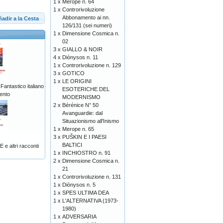
1 x
Merope n. 64
1 x
Controrivoluzione
Abbonamento ai nn.
adir a la Cesta
126/131 (sei numeri)
1 x
Dimensione Cosmica n.
02
3 x
GIALLO & NOIR
4 x
Diònysos n. 11
1 x
Controrivoluzione n. 129
3 x
GOTICO
1 x
LE ORIGINI
ntastico italiano
ESOTERICHE DEL
ento
MODERNISMO
2 x
Bérénice N° 50
Avanguardie: dal
Situazionismo all'Inismo
1 x
Merope n. 65
3 x
PUŠKIN E I PAESI
BALTICI
e altri racconti
1 x
INCHIOSTRO n. 91
2 x
Dimensione Cosmica n.
21
1 x
Controrivoluzione n. 131
1 x
Diònysos n. 5
1 x
SPES ULTIMA DEA
1 x
L'ALTERNATIVA (1973-
1980)
1 x
ADVERSARIA