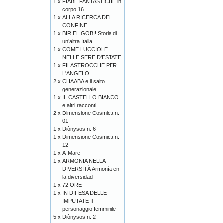
1 x
FIABE FANTASTICHE in
corpo 16
1 x
ALLA RICERCA DEL
CONFINE
1 x
BIR EL GOBI! Storia di
un’altra Italia
1 x
COME LUCCIOLE
NELLE SERE D'ESTATE
1 x
FILASTROCCHE PER
L'ANGELO
2 x
CHAABA e il salto
generazionale
1 x
IL CASTELLO BIANCO
e altri racconti
2 x
Dimensione Cosmica n.
01
1 x
Diònysos n. 6
1 x
Dimensione Cosmica n.
12
1 x
A-Mare
1 x
ARMONIA NELLA
DIVERSITÀ Armonía en
la diversidad
1 x
72 ORE
1 x
IN DIFESA DELLE
IMPUTATE Il
personaggio femminile
5 x
Diònysos n. 2