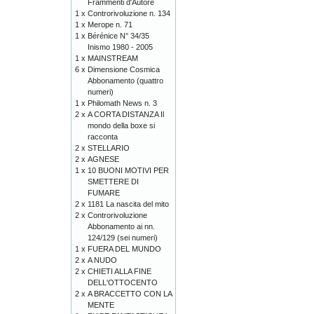
Frammenti d'Autore
1 x
Controrivoluzione n. 134
1 x
Merope n. 71
1 x
Bérénice N° 34/35
Inismo 1980 - 2005
1 x
MAINSTREAM
6 x
Dimensione Cosmica
Abbonamento (quattro
numeri)
1 x
Philomath News n. 3
2 x
A CORTA DISTANZA Il
mondo della boxe si
racconta
2 x
STELLARIO
2 x
AGNESE
1 x
10 BUONI MOTIVI PER
SMETTERE DI
FUMARE
2 x
1181 La nascita del mito
2 x
Controrivoluzione
Abbonamento ai nn.
124/129 (sei numeri)
1 x
FUERA DEL MUNDO
2 x
A NUDO
2 x
CHIETI ALLA FINE
DELL'OTTOCENTO
2 x
A BRACCETTO CON LA
MENTE