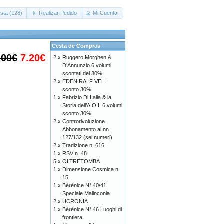
sta (128)
Realizar Pedido
Mi Cuenta
Cesta de Compras
.00€
7.20€
2 x
Ruggero Morghen &
D’Annunzio 6 volumi
scontati del 30%
2 x
EDEN RALF VELI
sconto 30%
1 x
Fabrizio Di Lalla & la
Storia dell’A.O.I. 6 volumi
sconto 30%
2 x
Controrivoluzione
Abbonamento ai nn.
127/132 (sei numeri)
2 x
Tradizione n. 616
1 x
RSV n. 48
5 x
OLTRETOMBA
1 x
Dimensione Cosmica n.
15
1 x
Bérénice N° 40/41
Speciale Malinconia
2 x
UCRONIA
1 x
Bérénice N° 46 Luoghi di
frontiera