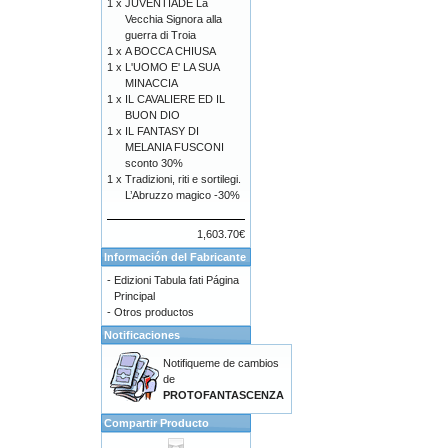
1 x
JUVENTÌADE La
Vecchia Signora alla
guerra di Troia
1 x
A BOCCA CHIUSA
1 x
L'UOMO E' LA SUA
MINACCIA
1 x
IL CAVALIERE ED IL
BUON DIO
1 x
IL FANTASY DI
MELANIA FUSCONI
sconto 30%
1 x
Tradizioni, riti e sortilegi.
L’Abruzzo magico -30%
1,603.70€
Información del Fabricante
-
Edizioni Tabula fati Página
Principal
-
Otros productos
Notificaciones
Notifiqueme de cambios
de
PROTOFANTASCENZA
Compartir Producto