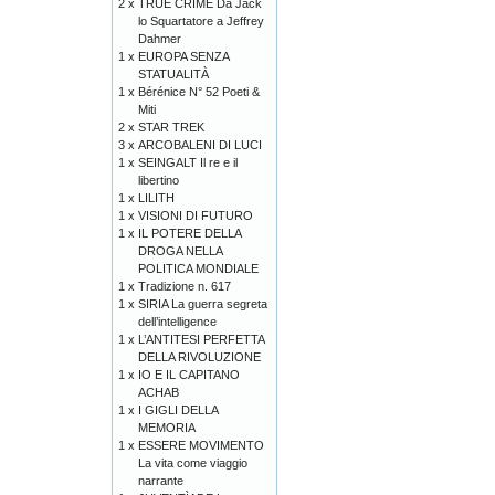
2 x
TRUE CRIME Da Jack
lo Squartatore a Jeffrey
Dahmer
1 x
EUROPA SENZA
STATUALITÀ
1 x
Bérénice N° 52 Poeti &
Miti
2 x
STAR TREK
3 x
ARCOBALENI DI LUCI
1 x
SEINGALT Il re e il
libertino
1 x
LILITH
1 x
VISIONI DI FUTURO
1 x
IL POTERE DELLA
DROGA NELLA
POLITICA MONDIALE
1 x
Tradizione n. 617
1 x
SIRIA La guerra segreta
dell’intelligence
1 x
L’ANTITESI PERFETTA
DELLA RIVOLUZIONE
1 x
IO E IL CAPITANO
ACHAB
1 x
I GIGLI DELLA
MEMORIA
1 x
ESSERE MOVIMENTO
La vita come viaggio
narrante