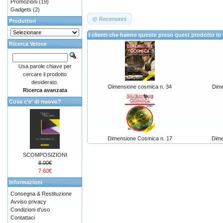
Promozioni
(19)
Gadgets
(2)
Recensioni
Produttori
I clienti che hanno questo preso quest prodotto 
Ricerca Veloce
Usa parole chiave per
cercare il prodotto
desiderato.
Dimensione cosmica n. 34
Dime
Ricerca avanzata
Cosa c'e' di nuovo?
Dimensione Cosmica n. 17
Dime
SCOMPOSIZIONI
8.00€
7.60€
Informazioni
Consegna & Restituzione
Avviso privacy
Condizioni d'uso
Contattaci