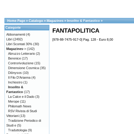
Home Page
»
Catalogo
»
Magazines
»
Insolito & Fantastico
»
Categorie
FANTAPOLITICA
Abbonamenti
(4)
Libri
(2492)
[978-88-7475-917-0] Pag. 128 - Euro 8,00
Libri Scontati 30%
(30)
Magazines
->
(142)
Abruzzo Letterario
(2)
Berenice
(17)
Controrivoluzione
(15)
Dimensione Cosmica
(35)
Diònysos
(10)
Il Filo D'Arianna
(4)
Inchiostro
(1)
Insolito &
Fantastico
(17)
La Calce e il Dado
(3)
Merope
(11)
Philomath News
RSV Rivista di Studi
Vittoriani
(13)
Tradizione Periodico di
Studi e
(5)
Traduttologia
(9)