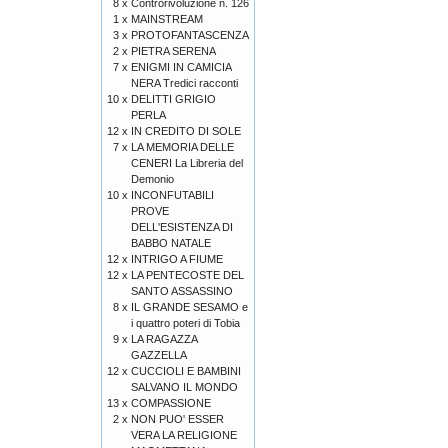
8 x
Controrivoluzione n. 126
1 x
MAINSTREAM
3 x
PROTOFANTASCENZA
2 x
PIETRA SERENA
7 x
ENIGMI IN CAMICIA
NERA Tredici racconti
10 x
DELITTI GRIGIO
PERLA
12 x
IN CREDITO DI SOLE
7 x
LA MEMORIA DELLE
CENERI La Libreria del
Demonio
10 x
INCONFUTABILI
PROVE
DELL'ESISTENZA DI
BABBO NATALE
12 x
INTRIGO A FIUME
12 x
LA PENTECOSTE DEL
SANTO ASSASSINO
8 x
IL GRANDE SESAMO e
i quattro poteri di Tobia
9 x
LA RAGAZZA
GAZZELLA
12 x
CUCCIOLI E BAMBINI
SALVANO IL MONDO
13 x
COMPASSIONE
2 x
NON PUO' ESSER
VERA LA RELIGIONE