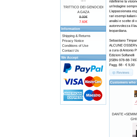
ridefinirne la visi
un’indagine sempre 
TRITTICO DEI GENOCIDI
L’appassionata es
A GAZA
rari esempi italiani 
8.00€
analisi e scelte di 
7.60€
autorevolezza il la
Information
leopardiana.
Shipping & Returns
Sebastiano Timpa
Privacy Notice
ALCUNE OSSERVA
Conditions of Use
a cura di Antonio P
Contact Us
Edizioni Solfanelli
We Accept
[ISBN-978-88-749
Pagg. 88 - € 9,00
Reviews
Customers who b
DANTE «SEMIM
GHI