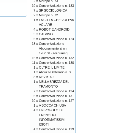
2 x
Merope n. 73
19 x
Controrivoluzione n. 133
7 x
SF SOCIOLOGICA
2 x
Merope n. 72
1 x
LA CITTÀ CHE VOLEVA
VOLARE
4 x
ROBOT E ANDROIDI
3 x
CALVINO
6 x
Controrivoluzione n. 124
13 x
Controrivoluzione
Abbonamento ai nn.
126/131 (sei numeri)
15 x
Controrivoluzione n. 132
11 x
Controrivoluzione n. 130
1 x
OLTRE IL LIMITE
1 x
Abruzzo letterario n. 3
8 x
RSV n. 49
1 x
NELLA BREZZA DEL
TRAMONTO
7 x
Controrivoluzione n. 134
6 x
Controrivoluzione n. 131
10 x
Controrivoluzione n. 127
1 x
A BOCCA CHIUSA
4 x
UN POPOLO DI
FRENETICI
INFORMATISSIMI
IDIOTI
4 x
Controrivoluzione n. 129