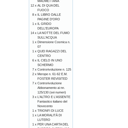
MAOMETTANA
12 x
AL DI QUA DEL
FUOCO
8 x
IL LIBRO DALLE
PAGINE D'ORO
1 x
IL GRIDO
DELL'EUROPA
14 x
LA NOTTE DEL FUMO
SULL'ACQUA
1 x
Dimensione Cosmica n.
07
1 x
QUEI RAGAZZI DEL
CENTRO
6 x
IL CIELO IN UNO
SCHERMO
7 x
Controrivoluzione n. 125
2 x
Merope n. 61-62 E.M.
FOSTER REVISITED
7 x
Controrivoluzione
Abbonamento ai nn.
125/130 (sei numeri)
3 x
L'ALTRO E L'ASSENTE
Fantastico italiano del
Novecento
1 x
TRIONFI DI LUCE
1 x
LA MORALITÀ DI
LUTERO
1 x
PER UNA CARTA DEL