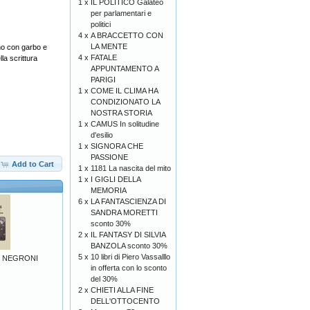
1 x
IL POLITICO Galateo
per parlamentari e
politici
4 x
A BRACCETTO CON
LA MENTE
tano con garbo e
4 x
FATALE
la scrittura
APPUNTAMENTO A
PARIGI
1 x
COME IL CLIMA HA
CONDIZIONATO LA
NOSTRA STORIA
1 x
CAMUS In solitudine
d'esilio
1 x
SIGNORA CHE
PASSIONE
Add to Cart
1 x
1181 La nascita del mito
1 x
I GIGLI DELLA
MEMORIA
6 x
LA FANTASCIENZA DI
SANDRA MORETTI
sconto 30%
2 x
IL FANTASY DI SILVIA
BANZOLA sconto 30%
5 x
10 libri di Piero Vassalllo
L NEGRONI
in offerta con lo sconto
del 30%
2 x
CHIETI ALLA FINE
DELL'OTTOCENTO