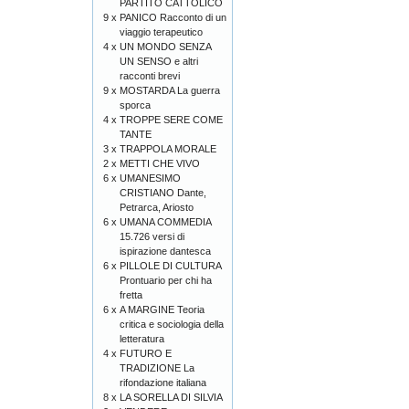
PARTITO CATTOLICO
9 x
PANICO Racconto di un
viaggio terapeutico
4 x
UN MONDO SENZA
UN SENSO e altri
racconti brevi
9 x
MOSTARDA La guerra
sporca
4 x
TROPPE SERE COME
TANTE
3 x
TRAPPOLA MORALE
2 x
METTI CHE VIVO
6 x
UMANESIMO
CRISTIANO Dante,
Petrarca, Ariosto
6 x
UMANA COMMEDIA
15.726 versi di
ispirazione dantesca
6 x
PILLOLE DI CULTURA
Prontuario per chi ha
fretta
6 x
A MARGINE Teoria
critica e sociologia della
letteratura
4 x
FUTURO E
TRADIZIONE La
rifondazione italiana
8 x
LA SORELLA DI SILVIA