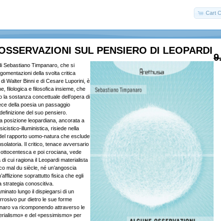
Cart C
OSSERVAZIONI SUL PENSIERO DI LEOPARDI
9
 di Sebastiano Timpanaro, che si
gomentazioni della svolta critica
 di Walter Binni e di Cesare Luporini, è
e, filologica e filosofica insieme, che
o la sostanza concettuale dell’opera di
fece della poesia un passaggio
 definizione del suo pensiero.
lla posizione leopardiana, ancorata a
icistico-illuministica, risiede nella
del rapporto uomo-natura che esclude
solatoria. Il critico, tenace avversario
ta ottocentesca e poi crociana, vede
à di cui ragiona il Leopardi materialista
co mal du siècle, né un’angoscia
afflizione soprattutto fisica che egli
 strategia conoscitiva.
inato lungo il dispiegarsi di un
rrosivo pur dietro le sue forme
anaro va ricomponendo attraverso le
erialismo» e del «pessimismo» per