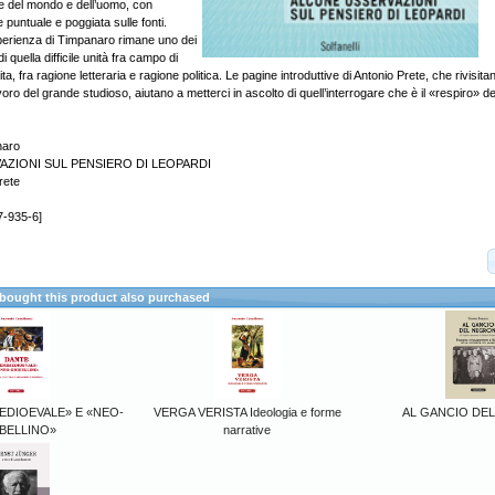
one del mondo e dell’uomo, con
puntuale e poggiata sulle fonti.
perienza di Timpanaro rimane uno dei
di quella difficile unità fra campo di
vita, fra ragione letteraria e ragione politica. Le pagine introduttive di Antonio Prete, che rivisi
voro del grande studioso, aiutano a metterci in ascolto di quell’interrogare che è il «respiro» del
naro
ZIONI SUL PENSIERO DI LEOPARDI
rete
7-935-6]
ought this product also purchased
EDIOEVALE» E «NEO-
VERGA VERISTA Ideologia e forme
AL GANCIO DE
BELLINO»
narrative