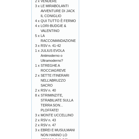
2 x
VENDERE
3 x
LE MIRABOLANTI
AVVENTURE DI JACK
IL CONIGLIO
4 x
QUI TUTTO È FERMO
4 x
LORI-BUDGIE &
VALENTINO
5 x
LA
RACCOMANDAZIONE
3 x
RSV n. 41-42
1 x
JULIUS EVOLA
Antimoderno o
Ultramoderno?
1 x
STREGHE A
ROCCIAGREVE
2 x
SETTE ITINERARI
NELL’ABRUZZO
SACRO
2 x
RSV n. 40
8 x
STRIMINZITE,
STRABILIATE SULLA
TERRA SON...
PLOFFATE!
3 x
MONTE UCCELLINO
2 x
RSV n. 43
2 x
RSV n. 47
3 x
EBREI E MUSULMANI
NON HANNO LO