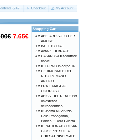
ontents (742)
Checkout
My Account
Shopping Cart
.00€
7.65€
4 x
ABELARD SOLO PER
AMORE
1 x
BATTITO D'ALI
2 x
AVANZI DI BRACE
4 x
CASANOVA Il seduttore
nobile
1 x
IL TURNO in corpo 16
7 x
CERIMONIALE DEL
RITO ROMANO
ANTICO
7 x
ERA IL MAGGIO
ODOROSO...
1 x
ABISSI DEL REALE Per
un’estetica
dell’eccentrico
7 x
Il Cinema Al Servizio
Della Propaganda,
Politica E Della Guerra
1 x
IL PATRONATO DI SAN
GIUSEPPE SULLA
CHIESA UNIVERSALE