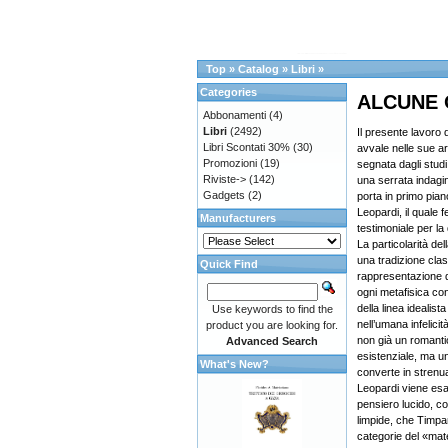
Top
»
Catalog
»
Libri
»
Categories
ALCUNE 
Abbonamenti
(4)
Libri
(2492)
Il presente lavoro
Libri Scontati 30%
(30)
avvale nelle sue ar
Promozioni
(19)
segnata dagli studi
Riviste->
(142)
una serrata indagin
Gadgets
(2)
porta in primo pian
Leopardi, il quale 
Manufacturers
testimoniale per la
La particolarità de
una tradizione class
Quick Find
rappresentazione 
ogni metafisica con
della linea idealis
Use keywords to find the
nell’umana infelicit
product you are looking for.
non già un romanti
Advanced Search
esistenziale, ma un’
What's New?
converte in strenua
Leopardi viene esam
pensiero lucido, co
limpide, che Timp
categorie del «mat