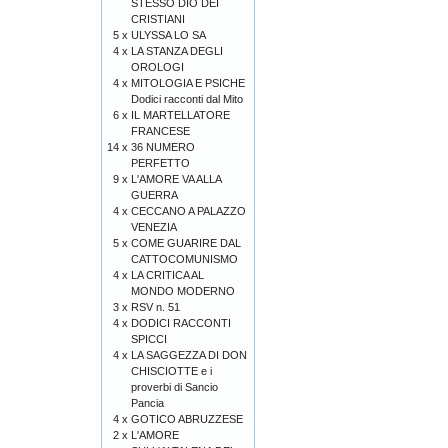
STESSO DIO DEI
CRISTIANI
5 x
ULYSSA LO SA
4 x
LA STANZA DEGLI
OROLOGI
4 x
MITOLOGIA E PSICHE
Dodici racconti dal Mito
6 x
IL MARTELLATORE
FRANCESE
14 x
36 NUMERO
PERFETTO
9 x
L'AMORE VA ALLA
GUERRA
4 x
CECCANO A PALAZZO
VENEZIA
5 x
COME GUARIRE DAL
CATTOCOMUNISMO
4 x
LA CRITICA AL
MONDO MODERNO
3 x
RSV n. 51
4 x
DODICI RACCONTI
SPICCI
4 x
LA SAGGEZZA DI DON
CHISCIOTTE e i
proverbi di Sancio
Pancia
4 x
GOTICO ABRUZZESE
2 x
L'AMORE